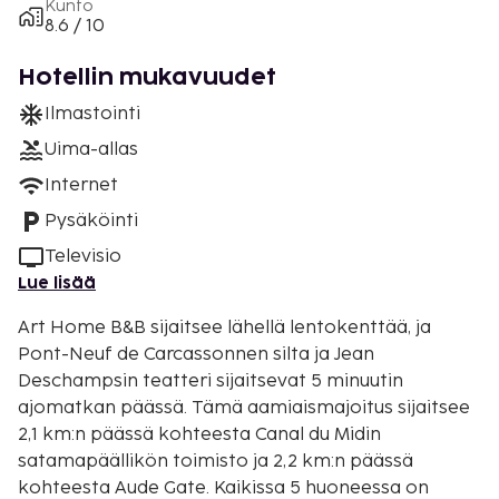
Kunto
8.6 / 10
Hotellin mukavuudet
Ilmastointi
Uima-allas
Internet
Pysäköinti
Televisio
Lue lisää
Art Home B&B sijaitsee lähellä lentokenttää, ja
Pont-Neuf de Carcassonnen silta ja Jean
Deschampsin teatteri sijaitsevat 5 minuutin
ajomatkan päässä. Tämä aamiaismajoitus sijaitsee
2,1 km:n päässä kohteesta Canal du Midin
satamapäällikön toimisto ja 2,2 km:n päässä
kohteesta Aude Gate. Kaikissa 5 huoneessa on