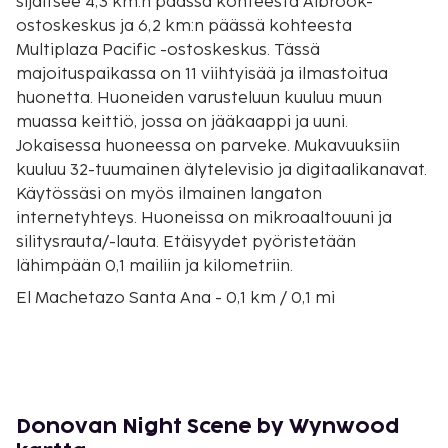
sijaitsee 4,3 km:n päässä kohteesta Albrook-
ostoskeskus ja 6,2 km:n päässä kohteesta
Multiplaza Pacific -ostoskeskus. Tässä
majoituspaikassa on 11 viihtyisää ja ilmastoitua
huonetta. Huoneiden varusteluun kuuluu muun
muassa keittiö, jossa on jääkaappi ja uuni.
Jokaisessa huoneessa on parveke. Mukavuuksiin
kuuluu 32-tuumainen älytelevisio ja digitaalikanavat.
Käytössäsi on myös ilmainen langaton
internetyhteys. Huoneissa on mikroaaltouuni ja
silitysrauta/-lauta. Etäisyydet pyöristetään
lähimpään 0,1 mailiin ja kilometriin.
El Machetazo Santa Ana - 0,1 km / 0,1 mi
Amadorin teatteri - 0,2 km / 0,1 mi
La Mercedin kirkko - 0,4 km / 0,2 mi
Avenida Balboa - 0,4 km / 0,3 mi
Museo de la Esmeralda - 0,5 km / 0,3 mi
Mola-museo - 0,5 km / 0,3 mi
Donovan Night Scene by Wynwood
Palacio de las Garzas (hallintorakennus) - 0,5 km /