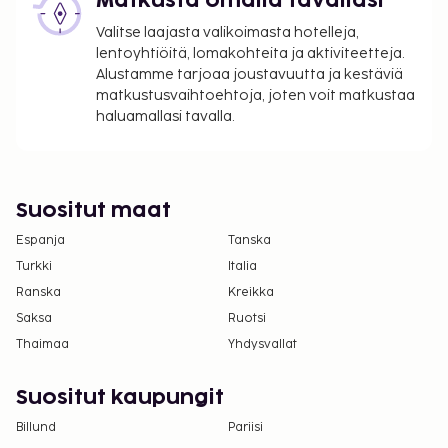
Matkusta omalla tavallasi
Valitse laajasta valikoimasta hotelleja,
lentoyhtiöitä, lomakohteita ja aktiviteetteja.
Alustamme tarjoaa joustavuutta ja kestäviä
matkustusvaihtoehtoja, joten voit matkustaa
haluamallasi tavalla.
Suositut maat
Espanja
Tanska
Turkki
Italia
Ranska
Kreikka
Saksa
Ruotsi
Thaimaa
Yhdysvallat
Suositut kaupungit
Billund
Pariisi