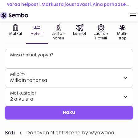
Varaa helposti. Matkusta joustavasti. Aina parhaaseen hintaan.
Matkat
Hotellit
Lento +
Lennot
Lautta +
Multi-
hotelli
Hotelli
stop
Missä haluat yöpyä?
Milloin?
Milloin tahansa
Matkustajat
2 aikuista
Haku
Koti
Donovan Night Scene by Wynwood