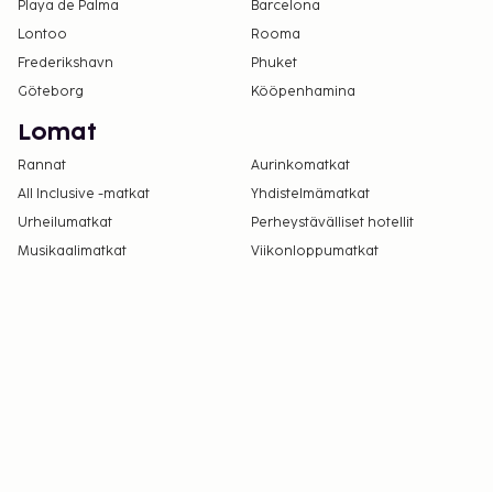
Playa de Palma
Barcelona
Lontoo
Rooma
Frederikshavn
Phuket
Göteborg
Kööpenhamina
Lomat
Rannat
Aurinkomatkat
All Inclusive -matkat
Yhdistelmämatkat
Urheilumatkat
Perheystävälliset hotellit
Musikaalimatkat
Viikonloppumatkat