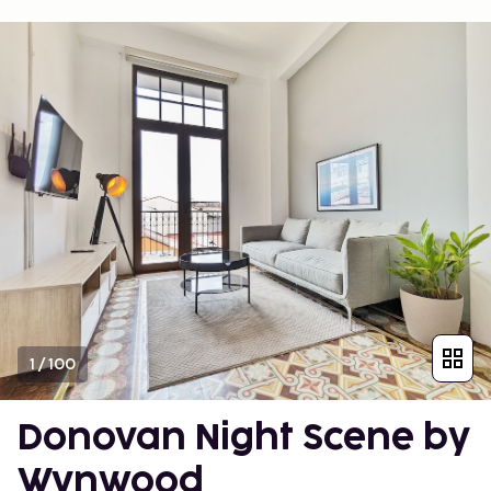
1
/
100
Donovan Night Scene by
Wynwood