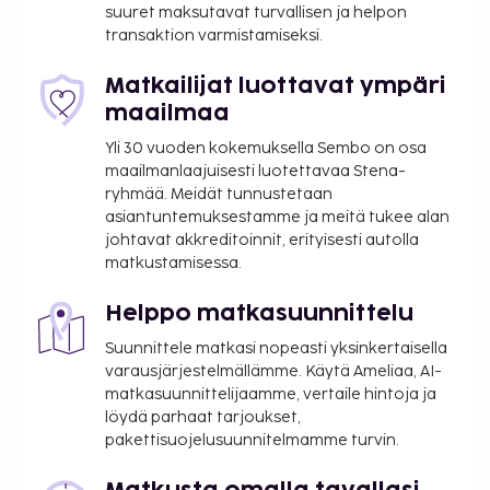
suuret maksutavat turvallisen ja helpon
Vastaanotto on avoinna rajoitetusti.
transaktion varmistamiseksi.
Matkailijat luottavat ympäri
maailmaa
Yli 30 vuoden kokemuksella Sembo on osa
maailmanlaajuisesti luotettavaa Stena-
ryhmää. Meidät tunnustetaan
asiantuntemuksestamme ja meitä tukee alan
johtavat akkreditoinnit, erityisesti autolla
matkustamisessa.
Helppo matkasuunnittelu
Suunnittele matkasi nopeasti yksinkertaisella
varausjärjestelmällämme. Käytä Ameliaa, AI-
matkasuunnittelijaamme, vertaile hintoja ja
löydä parhaat tarjoukset,
pakettisuojelusuunnitelmamme turvin.