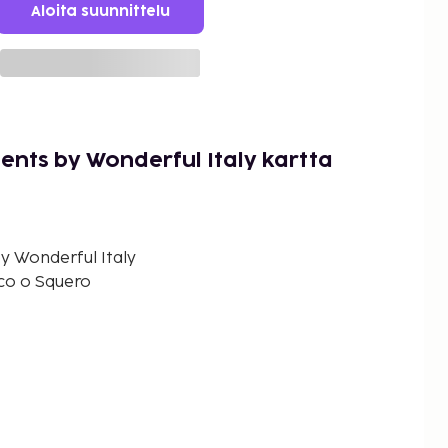
Aloita suunnittelu
ents by Wonderful Italy kartta
y Wonderful Italy
rco o Squero