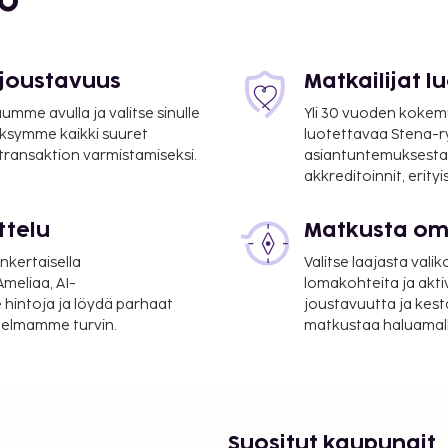
bo
 joustavuus
Matkailijat 
mme avulla ja valitse sinulle
Yli 30 vuoden kokem
ksymme kaikki suuret
luotettavaa Stena-
 transaktion varmistamiseksi.
asiantuntemuksesta
suoritettavat maksut.
akkreditoinnit, erity
ttelu
Matkusta oma
veron. Tätä veroa ei
 vanhoista lapsista. Muita
nkertaisella
Valitse laajasta valik
heidän avustajiinsa sekä
meliaa, AI-
lomakohteita ja akti
ä syystä/velvollisuudesta,
 hintoja ja löydä parhaat
joustavuutta ja kest
itelmamme turvin.
matkustaa haluamalla
uspaikassa. 1.–31.1.
män.
na 2.80 EUR per henkilö
a vanhoilta asiakkailta.
kana 4.00 EUR per henkilö
Suositut kaupungit