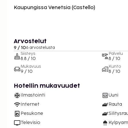
Kaupungissa Venetsia (Castello)
Arvostelut
9 / 10
6 arvostelusta
Siisteys
Palvelu
8.8 / 10
8 / 10
Mukavuus
Kunto
9 / 10
8 / 10
Hotellin mukavuudet
Ilmastointi
Uuni
Internet
Rauta
Pesukone
Silitysra
Televisio
Kylpyam