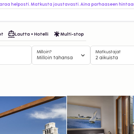
araa helposti. Matkusta joustavasti. Aina parhaaseen hintaa
ot
Lautta + Hotelli
Multi-stop
Milloin?
Matkustajat
Milloin tahansa
2 aikuista