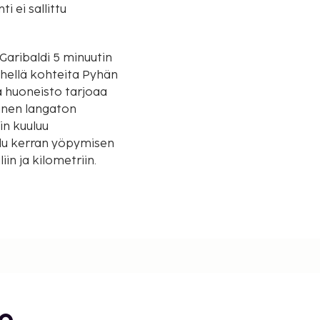
i ei sallittu
 Garibaldi 5 minuutin
 huoneisto tarjoaa
ainen langaton
elu kerran yöpymisen
in ja kilometriin.
i
m / 0,6 mi