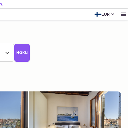
n.
EUR
Haku