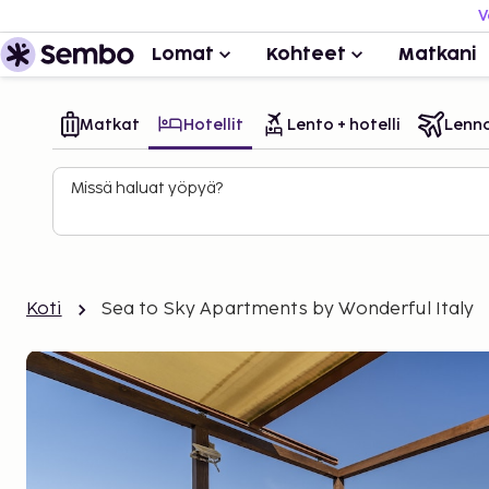
V
Lomat
Kohteet
Matkani
Matkat
Hotellit
Lento + hotelli
Lenn
Missä haluat yöpyä?
Koti
Sea to Sky Apartments by Wonderful Italy