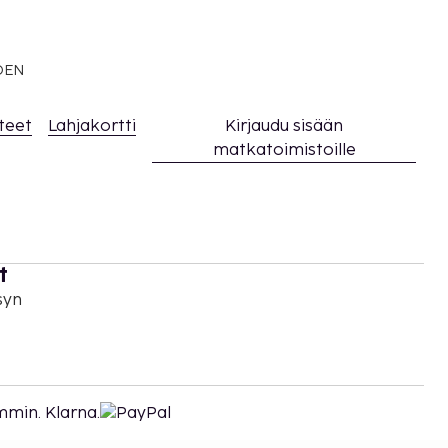
EDEN
teet
Lahjakortti
Kirjaudu sisään
matkatoimistoille
t
syn