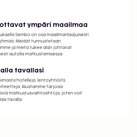
luottavat ympäri maailmaa
uksella Sembo on osa maailmanlaajuisesti
ryhmää. Meidät tunnustetaan
mme ja meitä tukee alan johtavat
isesti autolla matkustamisessa.
lla tavallasi
oimasta hotelleja, lentoyhtiöitä,
viteetteja. Alustamme tarjoaa
äviä matkustusvaihtoehtoja, joten voit
si tavalla.