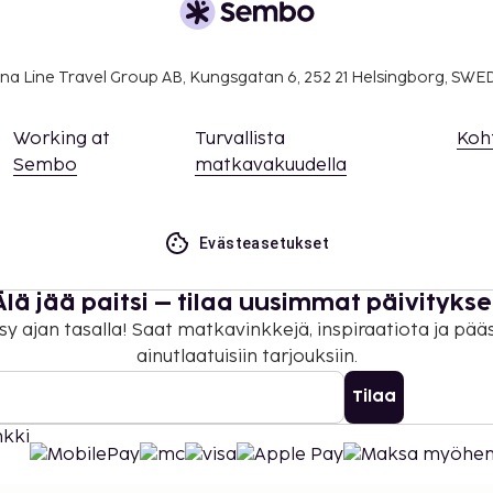
na Line Travel Group AB, Kungsgatan 6, 252 21 Helsingborg, SW
Working at
Turvallista
Koh
Sembo
matkavakuudella
Evästeasetukset
Älä jää paitsi – tilaa uusimmat päivitykse
sy ajan tasalla! Saat matkavinkkejä, inspiraatiota ja pää
ainutlaatuisiin tarjouksiin.
Tilaa