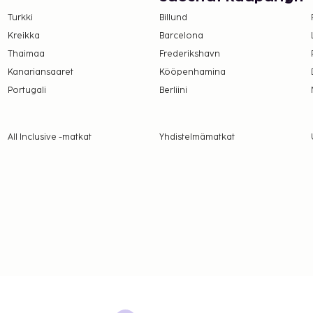
a vanhoilta asiakkailta.
Turkki
Billund
lmoittamat maksut.
Kreikka
Barcelona
Thaimaa
Frederikshavn
Kanariansaaret
Kööpenhamina
a takuumaksut eivät
Portugali
Berliini
.
läsnä sisäänkirjautumisen
kuvallinen
All Inclusive -matkat
Yhdistelmämatkat
ivät voi ylittää 5000
. Saat lisätietoja
 varausvahvistuksessa
ella huoneissa.
on uloskirjautuminen ovat