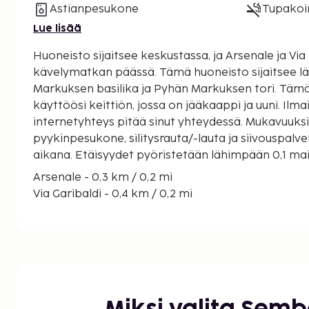
Astianpesukone
Tupakoint
Lue lisää
Huoneisto sijaitsee keskustassa, ja Arsenale ja Via
kävelymatkan päässä. Tämä huoneisto sijaitsee lähellä kohteita Pyhän
Markuksen basilika ja Pyhän Markuksen tori. Tämä
käyttöösi keittiön, jossa on jääkaappi ja uuni. Ilm
internetyhteys pitää sinut yhteydessä. Mukavuuksiin kuuluu
pyykinpesukone, silitysrauta/-lauta ja siivouspalv
aikana. Etäisyydet pyöristetään lähimpään 0,1 maili
Arsenale - 0,3 km / 0,2 mi
Via Garibaldi - 0,4 km / 0,2 mi
Giardini della Biennale (puistoalue) - 0,8 km / 0,5 m
Bacino San Marco - 0,8 km / 0,5 mi
Venetsian biennaali - 0,8 km / 0,5 mi
Arsenale della Biennale di Venezian museo - 0,9 k
Riva degli Schiavoni - 1,2 km / 0,7 mi
San Zaccarian vesibussi - 1,3 km / 0,8 mi