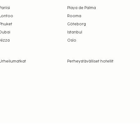
Pariisi
Playa de Palma
Lontoo
Rooma
Phuket
Göteborg
Dubai
Istanbul
Nizza
Oslo
Urheilumatkat
Perheystävälliset hotellit