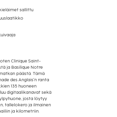
eläimet sallittu
suuslaatikko
uivaaja
joten Clinique Saint-
ä ja Basilique Notre
kan päästä. Tämä
nade des Anglais'n ranta
kkien 135 huoneen
luu digitaalikanavat sekä
ylpyhuone, josta löytyy
n, tallelokero ja ilmainen
iliin ja kilometriin.