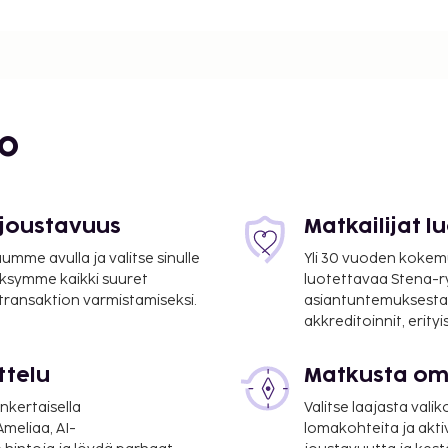
 0,1 mi
bo
 joustavuus
Matkailijat 
mme avulla ja valitse sinulle
Yli 30 vuoden kokem
ksymme kaikki suuret
luotettavaa Stena-
 transaktion varmistamiseksi.
asiantuntemuksesta
akkreditoinnit, erity
ttelu
Matkusta oma
- 7,8 km / 4,8 mi
nkertaisella
Valitse laajasta valik
apalvelut ja ympäri
meliaa, AI-
lomakohteita ja akti
n terassi sekä ilmainen