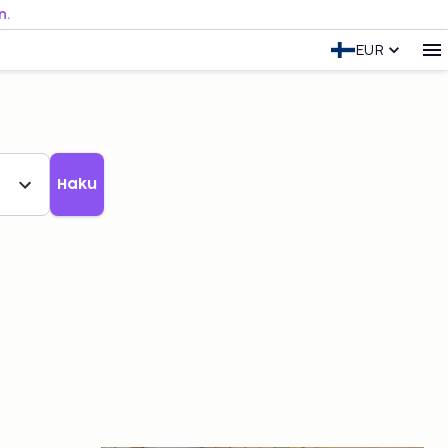
n.
EUR
Haku