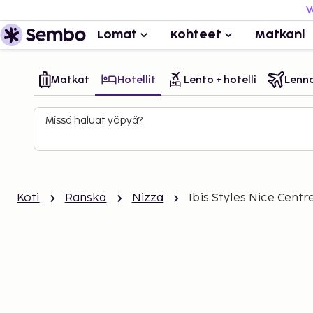
V
Lomat
Kohteet
Matkani
Matkat
Hotellit
Lento + hotelli
Lenn
Missä haluat yöpyä?
Koti
Ranska
Nizza
Ibis Styles Nice Centr