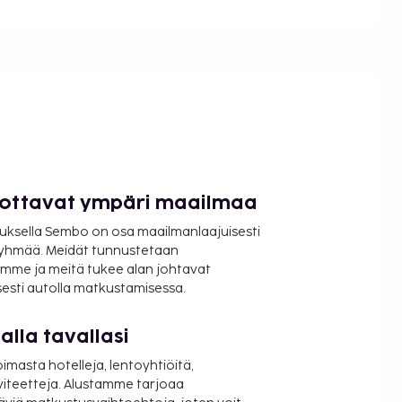
luottavat ympäri maailmaa
uksella Sembo on osa maailmanlaajuisesti
ryhmää. Meidät tunnustetaan
mme ja meitä tukee alan johtavat
isesti autolla matkustamisessa.
lla tavallasi
oimasta hotelleja, lentoyhtiöitä,
viteetteja. Alustamme tarjoaa