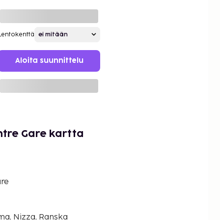
Lentokenttä
Aloita suunnittelu
entre Gare kartta
are
ema, Nizza, Ranska