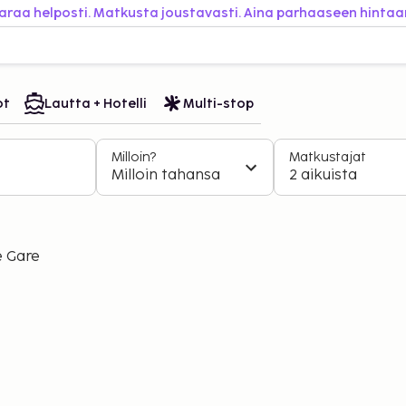
araa helposti. Matkusta joustavasti. Aina parhaaseen hintaa
ot
Lautta + Hotelli
Multi-stop
Milloin?
Matkustajat
Milloin tahansa
2 aikuista
e Gare