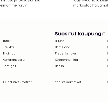
 hintoja ja löydä parhaat
joustavuutta ja kest
s Styles Nice Centre Gare
itelmamme turvin.
matkustaa haluamalla
inen mannermainen
 viikonloppuisin klo 6.30–
tuksen on myöntänyt
suoritettavat maksut.
Suositut kaupungit
Turkki
Billund
er yö. Tätä veroa ei
Kreikka
Barcelona
Thaimaa
Frederikshavn
Kanariansaaret
Kööpenhamina
lmoittamat maksut.
Portugali
Berliini
intialueella: 28.90 EUR
auden ympäri)
All Inclusive -matkat
Yhdistelmämatkat
a takuumaksut eivät
.