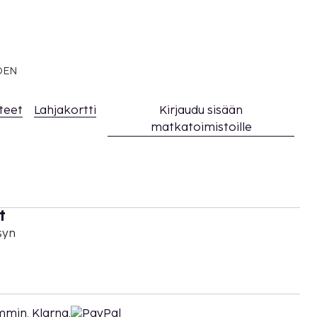
EDEN
teet
Lahjakortti
Kirjaudu sisään
matkatoimistoille
t
syn