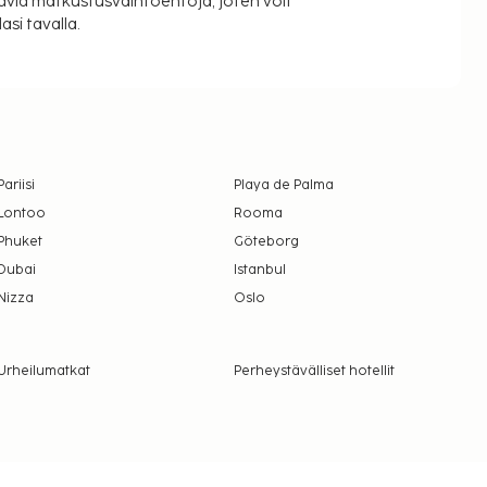
äviä matkustusvaihtoehtoja, joten voit
si tavalla.
Pariisi
Playa de Palma
Lontoo
Rooma
Phuket
Göteborg
Dubai
Istanbul
Nizza
Oslo
Urheilumatkat
Perheystävälliset hotellit