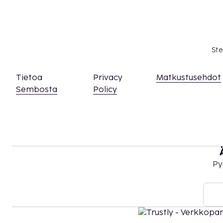
Kansallisten määräysten vuoksi käteismaksut e
EUR:n suuruista summaa tässä majoituspaikassa
asiasta ottamalla yhteyttä majoituspaikkaan
olevien tietojen avulla.
Ste
Kaikki maksut voidaan maksaa käteisettömillä
Kontaktiton uloskirjautuminen on saatavilla.
Tämä majoituspaikka toivottaa tervetulleiksi 
Tietoa
Privacy
Matkustusehdot
seksuaaliseen suuntautumiseen tai sukupuoli-
Sembosta
Policy
(LGBTQ+ -ystävällinen).
Py