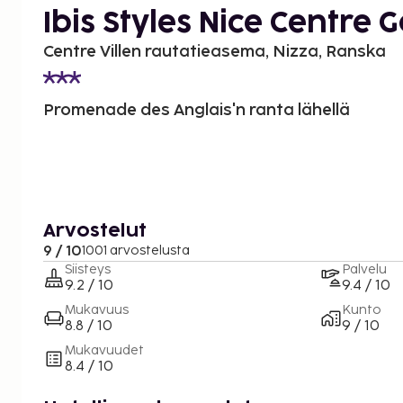
Ibis Styles Nice Centre 
Centre Villen rautatieasema, Nizza, Ranska
Promenade des Anglais'n ranta lähellä
Arvostelut
9 / 10
1001 arvostelusta
Siisteys
Palvelu
9.2 / 10
9.4 / 10
Mukavuus
Kunto
8.8 / 10
9 / 10
Mukavuudet
8.4 / 10