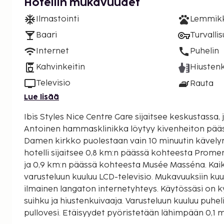
Hotellin mukavuudet
Ilmastointi
Lemmikki
Baari
Turvalli
Internet
Puhelin
Kahvinkeitin
Hiustenk
Televisio
Rauta
Lue lisää
Ibis Styles Nice Centre Gare sijaitsee keskustassa, 
Antoinen hammasklinikka löytyy kivenheiton pääst
Damen kirkko puolestaan vain 10 minuutin kävelymat
hotelli sijaitsee 0,8 km:n päässä kohteesta Prome
ja 0,9 km:n päässä kohteesta Musée Masséna. Kai
varusteluun kuuluu LCD-televisio. Mukavuuksiin kuu
ilmainen langaton internetyhteys. Käytössäsi on k
suihku ja hiustenkuivaaja. Varusteluun kuuluu puheli
pullovesi. Etäisyydet pyöristetään lähimpään 0,1 ma