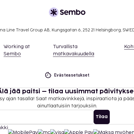
ivät voi ylittää 1000
. Saat lisätietoja
 varausvahvistuksessa
na Line Travel Group AB, Kungsgatan 6, 252 21 Helsingborg, SW
 maksutavoilla.
kaikki asiakkaat
Working at
Turvallista
Koh
identiteettiin katsomatta
Sembo
matkavakuudella
Evästeasetukset
Älä jää paitsi – tilaa uusimmat päivitykse
sy ajan tasalla! Saat matkavinkkejä, inspiraatiota ja pää
ainutlaatuisiin tarjouksiin.
Tilaa