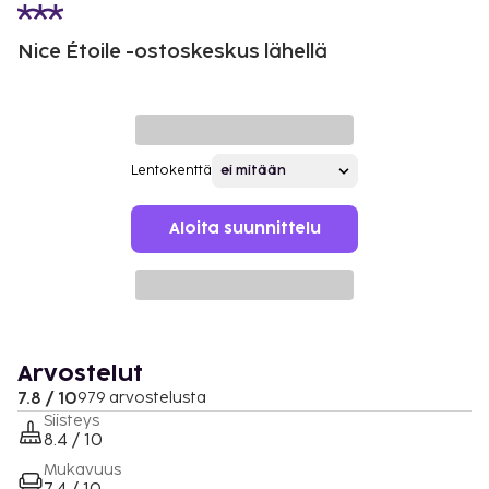
Nice Étoile -ostoskeskus lähellä
Lentokenttä
Aloita suunnittelu
Arvostelut
7.8 / 10
979 arvostelusta
Siisteys
8.4 / 10
Mukavuus