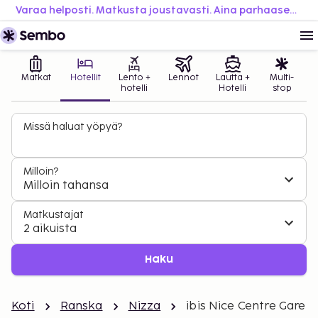
Varaa helposti. Matkusta joustavasti. Aina parhaaseen hintaan.
Matkat
Hotellit
Lento +
Lennot
Lautta +
Multi-
hotelli
Hotelli
stop
Missä haluat yöpyä?
Milloin?
Milloin tahansa
Matkustajat
2 aikuista
Haku
Koti
Ranska
Nizza
ibis Nice Centre Gare