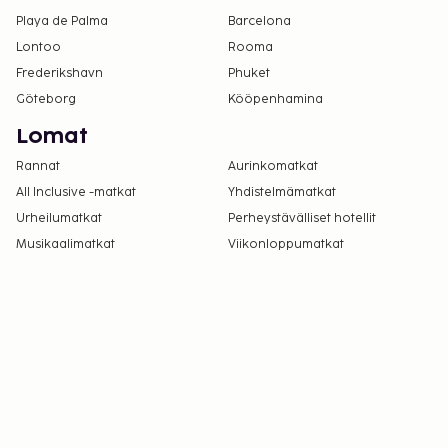
Playa de Palma
Barcelona
Lontoo
Rooma
Frederikshavn
Phuket
Göteborg
Kööpenhamina
Lomat
Rannat
Aurinkomatkat
All Inclusive -matkat
Yhdistelmämatkat
Urheilumatkat
Perheystävälliset hotellit
Musikaalimatkat
Viikonloppumatkat