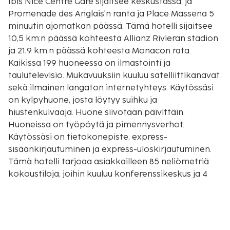
Ibis Nice Centre Gare sijaitsee keskustassa, ja
Promenade des Anglais'n ranta ja Place Massena 5
minuutin ajomatkan päässä. Tämä hotelli sijaitsee
10,5 km:n päässä kohteesta Allianz Rivieran stadion
ja 21,9 km:n päässä kohteesta Monacon rata.
Kaikissa 199 huoneessa on ilmastointi ja
taulutelevisio. Mukavuuksiin kuuluu satelliittikanavat
sekä ilmainen langaton internetyhteys. Käytössäsi
on kylpyhuone, josta löytyy suihku ja
hiustenkuivaaja. Huone siivotaan päivittäin.
Huoneissa on työpöytä ja pimennysverhot.
Käytössäsi on tietokonepiste, express-
sisäänkirjautuminen ja express-uloskirjautuminen.
Tämä hotelli tarjoaa asiakkailleen 85 neliömetriä
kokoustiloja, joihin kuuluu konferenssikeskus ja 4
kokoushuonetta. Palveluihin kuuluu pysäköinti
matkailuautoille/busseille/kuorma-autoille.
Hyödynnä ulkouima-allas, terassi ja puutarha.
Tämän hotellin palveluihin kuuluu muun muassa