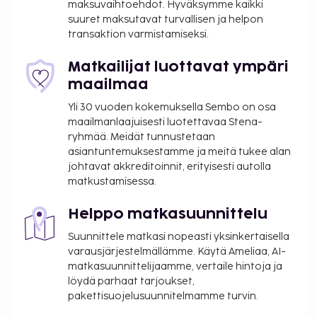
maksuvaihtoehdot. Hyväksymme kaikki
Maksu buffetaamiaisesta: noin 13.90 EUR
suuret maksutavat turvallisen ja helpon
aikuisille ja 6.95 EUR lapsille
transaktion varmistamiseksi.
Pysäköintimaksu läheisellä pysäköintialueella:
32.20 EUR per päivä (avoinna vuorokauden
Matkailijat luottavat ympäri
ympäri)
maailmaa
Lemmikit: 5 EUR per lemmikki per päivä
Yli 30 vuoden kokemuksella Sembo on osa
Avustajaeläimistä ei veloiteta lisämaksuja
maailmanlaajuisesti luotettavaa Stena-
ryhmää. Meidät tunnustetaan
Yllä oleva luettelo ei ehkä kata kaikkea. Maksut ja
asiantuntemuksestamme ja meitä tukee alan
takuumaksut eivät välttämättä sisällä veroja, ja ne
johtavat akkreditoinnit, erityisesti autolla
saattavat muuttua.
matkustamisessa.
Kansallisten määräysten vuoksi käteismaksut
eivät voi ylittää 1000 EUR:n suuruista summaa
Helppo matkasuunnittelu
tässä majoituspaikassa. Saat lisätietoja asiasta
Suunnittele matkasi nopeasti yksinkertaisella
ottamalla yhteyttä majoituspaikkaan
varausjärjestelmällämme. Käytä Ameliaa, AI-
varausvahvistuksessa olevien tietojen avulla.
matkasuunnittelijaamme, vertaile hintoja ja
Kausiluontoinen uima-allas on käytettävissä
löydä parhaat tarjoukset,
toukokuusta syyskuuhun.
pakettisuojelusuunnitelmamme turvin.
Uima-allasta voi käyttää klo 9.00–20.00.