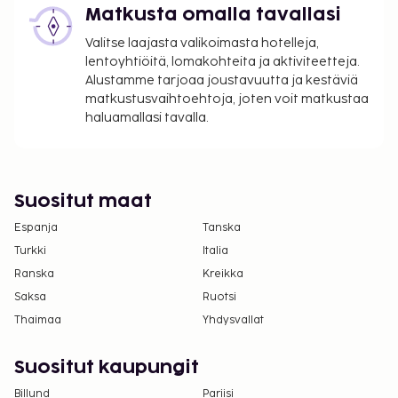
Matkusta omalla tavallasi
Tässä kuvauksessa käytetyt valokuvat ovat osa
hotellin yrityskuvaa ja niitä käytetään vain
Valitse laajasta valikoimasta hotelleja,
havainnollistamistarkoituksessa.
lentoyhtiöitä, lomakohteita ja aktiviteetteja.
Pysäköintialueella on korkeusrajoituksia.
Alustamme tarjoaa joustavuutta ja kestäviä
matkustusvaihtoehtoja, joten voit matkustaa
Kaikki maksut voidaan maksaa käteisettömillä
haluamallasi tavalla.
maksutavoilla.
Kontaktiton sisäänkirjautuminen ja kontaktiton
uloskirjautuminen ovat saatavilla.
Suositut maat
Espanja
Tanska
Turkki
Italia
Ranska
Kreikka
Saksa
Ruotsi
Thaimaa
Yhdysvallat
Suositut kaupungit
Billund
Pariisi