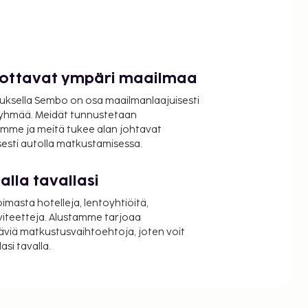
luottavat ympäri maailmaa
uksella Sembo on osa maailmanlaajuisesti
ryhmää. Meidät tunnustetaan
mme ja meitä tukee alan johtavat
isesti autolla matkustamisessa.
lla tavallasi
oimasta hotelleja, lentoyhtiöitä,
viteetteja. Alustamme tarjoaa
äviä matkustusvaihtoehtoja, joten voit
si tavalla.