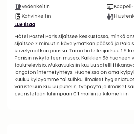
Vedenkeitin
Kaapeli- 
Kahvinkeitin
Hiustenk
Lue lisää
Hôtel Pastel Paris sijaitsee keskustassa, minkä a
sijaitsee 7 minuutin kävelymatkan päässä ja Palai
kävelymatkan päässä. Tämä hotelli sijaitsee 1,5 km:n päässä kohteesta
Pariisin nykytaiteen museo. Kaikkien 36 huoneen v
taulutelevisio. Mukavuuksiin kuuluu satelliittikana
langaton internetyhteys. Huoneissa on oma kylpyh
kuuluu kylpyamme tai suihku, ilmaiset hygieniatuot
Varusteluun kuuluu puhelin, työpöytä ja ilmaiset 
pyöristetään lähimpään 0,1 mailiin ja kilometriin.
Guimet’n museo - 0,6 km / 0,4 mi
Place du Trocadéro - 0,7 km / 0,4 mi
Place Charles de Gaulle - 0,7 km / 0,4 mi
Palais de Tokyo - 0,9 km / 0,5 mi
Champs-Élysées - 0,9 km / 0,5 mi