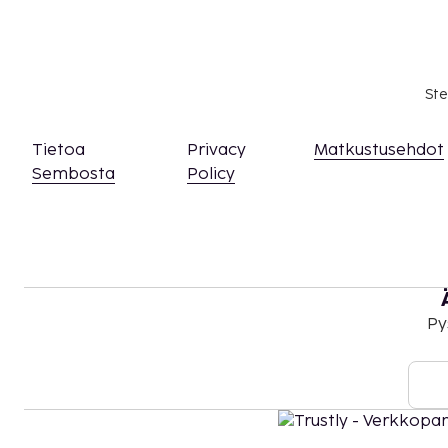
olevien tietojen avulla.
Yksi korkeintaan 1 vuotta vanha lapsi voi majo
käyttää vanhemman tai huoltajan huoneessa o
Jotkin tilat eivät välttämättä ole esteettömiä
Ste
lisätietoja ottamalla yhteyttä majoituspaikka
varausvahvistuksesta.
Kansallisten tai paikallisten lakien mukaan il
Tietoa
Privacy
Matkustusehdot
olla rajoitettua 01. toukokuuta - 15. lokakuuta.
Sembosta
Policy
Kaikki maksut voidaan maksaa käteisettömillä
Kontaktiton sisäänkirjautuminen ja kontaktit
saatavilla.
Py