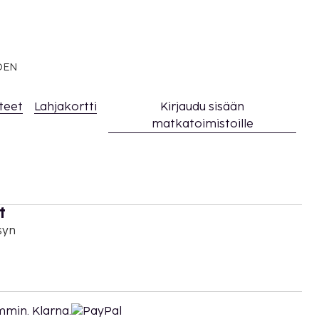
EDEN
teet
Lahjakortti
Kirjaudu sisään
matkatoimistoille
t
syn