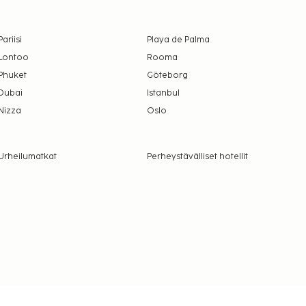
Pariisi
Playa de Palma
Lontoo
Rooma
Phuket
Göteborg
Dubai
Istanbul
Nizza
Oslo
Urheilumatkat
Perheystävälliset hotellit