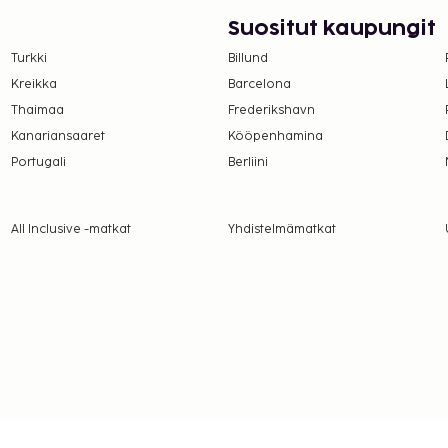
 ja ympärivuorokautisen
avaa. Maksullinen
Suositut kaupungit
Turkki
Billund
öntänyt Ranskan turismin
Kreikka
Barcelona
Thaimaa
Frederikshavn
suoritettavat maksut.
Kanariansaaret
Kööpenhamina
Portugali
Berliini
er yö. Tätä veroa ei
All Inclusive -matkat
Yhdistelmämatkat
lmoittamat maksut.
kilö
a takuumaksut eivät
.
ivät voi ylittää 1000
. Saat lisätietoja
 varausvahvistuksessa