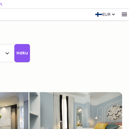
n.
EUR
Haku