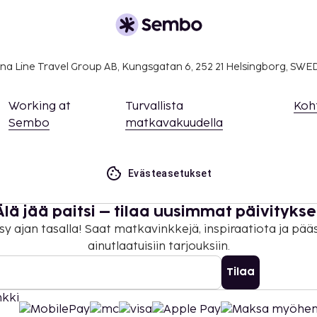
ittua ilmaiseksi, kun hän
levia sänkyjä.
. Asiakkaat saavat
na Line Travel Group AB, Kungsgatan 6, 252 21 Helsingborg, SW
an. Yhteystiedot löytyvät
mastoinnin saatavuus voi
Working at
Turvallista
Koh
Sembo
matkavakuudella
 maksutavoilla.
on uloskirjautuminen ovat
Evästeasetukset
Älä jää paitsi – tilaa uusimmat päivitykse
sy ajan tasalla! Saat matkavinkkejä, inspiraatiota ja pää
ainutlaatuisiin tarjouksiin.
Tilaa