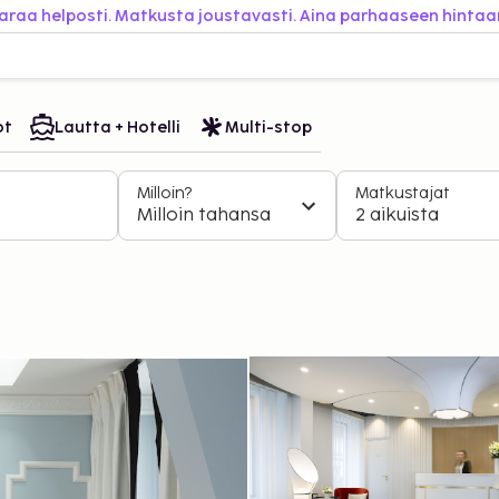
araa helposti. Matkusta joustavasti. Aina parhaaseen hintaa
ot
Lautta + Hotelli
Multi-stop
Milloin?
Matkustajat
Milloin tahansa
2 aikuista