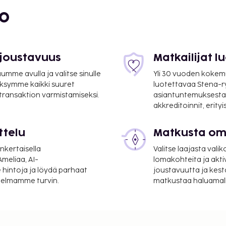
bo
 joustavuus
Matkailijat 
mme avulla ja valitse sinulle
Yli 30 vuoden kokem
ksymme kaikki suuret
luotettavaa Stena-
 transaktion varmistamiseksi.
asiantuntemuksesta
akkreditoinnit, erity
1,6 km / 1 mi
ttelu
Matkusta oma
nkertaisella
Valitse laajasta valik
9 km / 21 mi
meliaa, AI-
lomakohteita ja akti
 hintoja ja löydä parhaat
joustavuutta ja kest
lentokenttä (ORY).
itelmamme turvin.
matkustaa haluamalla
vapesula-/pesulapalvelut
uraavat palvelut ovat
ncierge-palvelut. Tämä