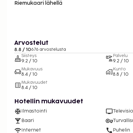
Riemukaari lähellä
Arvostelut
8.8 / 10
676 arvostelusta
Siisteys
Palvelu
9.2 / 10
9.2 / 10
Mukavuus
Kunto
8.4 / 10
8.8 / 10
Mukavuudet
8.4 / 10
Hotellin mukavuudet
Ilmastointi
Televisi
Baari
Turvalli
Internet
Puhelin