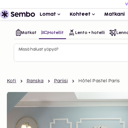
V
Lomat
Kohteet
Matkani
Matkat
Hotellit
Lento + hotelli
Lenn
Missä haluat yöpyä?
Koti
Ranska
Pariisi
Hôtel Pastel Paris