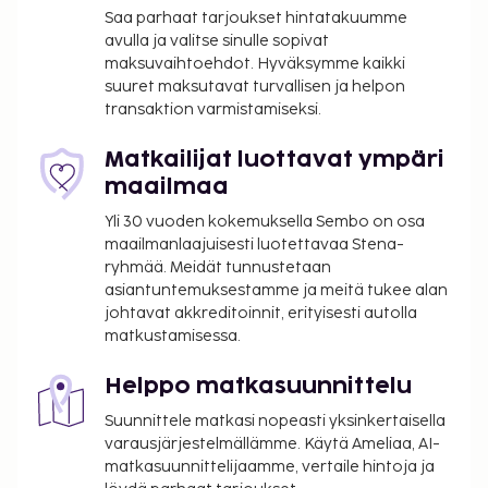
Saa parhaat tarjoukset hintatakuumme
Tässä on mainittu kaikki majoituspaikan meille
avulla ja valitse sinulle sopivat
ilmoittamat maksut.
maksuvaihtoehdot. Hyväksymme kaikki
suuret maksutavat turvallisen ja helpon
Maksu buffetaamiaisesta: noin 15 EUR per
transaktion varmistamiseksi.
henkilö
Lemmikit: 14 EUR per lemmikki per yö
Matkailijat luottavat ympäri
Avustajaeläimistä ei veloiteta lisämaksuja
maailmaa
Lisävuode: 26.0 EUR per yö
Yli 30 vuoden kokemuksella Sembo on osa
Yllä oleva luettelo ei ehkä kata kaikkea. Maksut ja
maailmanlaajuisesti luotettavaa Stena-
takuumaksut eivät välttämättä sisällä veroja, ja ne
ryhmää. Meidät tunnustetaan
asiantuntemuksestamme ja meitä tukee alan
saattavat muuttua.
johtavat akkreditoinnit, erityisesti autolla
Kansallisten määräysten vuoksi käteismaksut
matkustamisessa.
eivät voi ylittää 1000 EUR:n suuruista summaa
tässä majoituspaikassa. Saat lisätietoja asiasta
Helppo matkasuunnittelu
ottamalla yhteyttä majoituspaikkaan
Suunnittele matkasi nopeasti yksinkertaisella
varausvahvistuksessa olevien tietojen avulla.
varausjärjestelmällämme. Käytä Ameliaa, AI-
Kausiluontoinen uima-allas on käytettävissä
matkasuunnittelijaamme, vertaile hintoja ja
toukokuusta syyskuuhun.