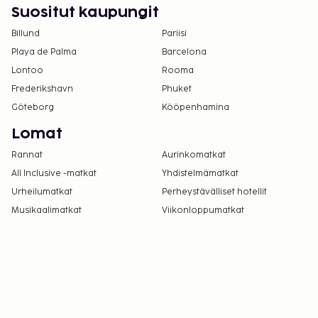
Suositut kaupungit
Billund
Pariisi
Playa de Palma
Barcelona
Lontoo
Rooma
Frederikshavn
Phuket
Göteborg
Kööpenhamina
Lomat
Rannat
Aurinkomatkat
All Inclusive -matkat
Yhdistelmämatkat
Urheilumatkat
Perheystävälliset hotellit
Musikaalimatkat
Viikonloppumatkat