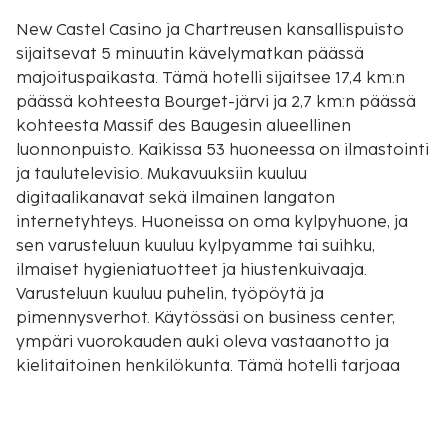
New Castel Casino ja Chartreusen kansallispuisto
sijaitsevat 5 minuutin kävelymatkan päässä
majoituspaikasta. Tämä hotelli sijaitsee 17,4 km:n
päässä kohteesta Bourget-järvi ja 2,7 km:n päässä
kohteesta Massif des Baugesin alueellinen
luonnonpuisto. Kaikissa 53 huoneessa on ilmastointi
ja taulutelevisio. Mukavuuksiin kuuluu
digitaalikanavat sekä ilmainen langaton
internetyhteys. Huoneissa on oma kylpyhuone, ja
sen varusteluun kuuluu kylpyamme tai suihku,
ilmaiset hygieniatuotteet ja hiustenkuivaaja.
Varusteluun kuuluu puhelin, työpöytä ja
pimennysverhot. Käytössäsi on business center,
ympäri vuorokauden auki oleva vastaanotto ja
kielitaitoinen henkilökunta. Tämä hotelli tarjoaa
asiakkailleen seuraavat kokoustilat: konferenssitila
ja 5 kokoushuonetta. Hyödynnä kauden mukainen
ulkouima-allas, terassi ja puutarha. Tämän hotellin