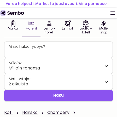
Varaa helposti. Matkusta joustavasti. Aina parhaaseen hintaan.
Matkat
Hotellit
Lento +
Lennot
Lautta +
Multi-
hotelli
Hotelli
stop
Missä haluat yöpyä?
Milloin?
Milloin tahansa
Matkustajat
2 aikuista
Haku
Koti
Ranska
Chambéry