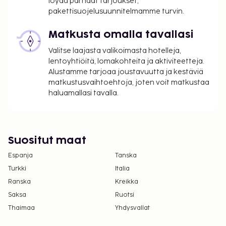
löydä parhaat tarjoukset,
Majoituspaikassa on tarjolla
pakettisuojelusuunnitelmamme turvin.
yhdistettäviä/vierekkäisiä huoneita, joiden
Matkusta omalla tavallasi
saatavuus on rajoitettua. Niitä voi pyytää
ottamalla yhteyttä majoituspaikkaan.
Valitse laajasta valikoimasta hotelleja,
Yhteystiedot löytyvät varausvahvistuksesta.
lentoyhtiöitä, lomakohteita ja aktiviteetteja.
Kaikki maksut voidaan maksaa käteisettömillä
Alustamme tarjoaa joustavuutta ja kestäviä
matkustusvaihtoehtoja, joten voit matkustaa
maksutavoilla.
haluamallasi tavalla.
Kontaktiton sisäänkirjautuminen ja kontaktiton
uloskirjautuminen ovat saatavilla.
Suositut maat
Espanja
Tanska
Turkki
Italia
Ranska
Kreikka
Saksa
Ruotsi
Thaimaa
Yhdysvallat