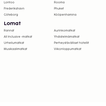
Lontoo
Rooma
Frederikshavn
Phuket
Göteborg
Kööpenhamina
Lomat
Rannat
Aurinkomatkat
All Inclusive -matkat
Yhdistelmämatkat
Urheilumatkat
Perheystävälliset hotellit
Musikaalimatkat
Viikonloppumatkat