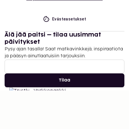
Evästeasetukset
Älä jää paitsi – tilaa uusimmat
päivitykset
Pysy ajan tasalla! Saat matkavinkkejä, inspiraatiota
ja pääsyn ainutlaatuisiin tarjouksiin.
Tilaa
©
2026
Stena Line Travel Group AB