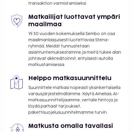
transaktion varmistamiseksi.
saattavat muuttua.
Kansallisten määräysten vuoksi käteismaksut
Matkailijat luottavat ympäri
eivät voi ylittää 1000 EUR:n suuruista summaa
maailmaa
tässä majoituspaikassa. Saat lisätietoja asiasta
Yli 30 vuoden kokemuksella Sembo on osa
ottamalla yhteyttä majoituspaikkaan
maailmanlaajuisesti luotettavaa Stena-
varausvahvistuksessa olevien tietojen avulla.
ryhmää. Meidät tunnustetaan
Majoituspaikassa on tarjolla
asiantuntemuksestamme ja meitä tukee alan
yhdistettäviä/vierekkäisiä huoneita, joiden
johtavat akkreditoinnit, erityisesti autolla
saatavuus on rajoitettua. Niitä voi pyytää
matkustamisessa.
ottamalla yhteyttä majoituspaikkaan.
Yhteystiedot löytyvät varausvahvistuksesta.
Helppo matkasuunnittelu
Kaikki maksut voidaan maksaa käteisettömillä
Suunnittele matkasi nopeasti yksinkertaisella
maksutavoilla.
varausjärjestelmällämme. Käytä Ameliaa, AI-
matkasuunnittelijaamme, vertaile hintoja ja
löydä parhaat tarjoukset,
pakettisuojelusuunnitelmamme turvin.
Matkusta omalla tavallasi