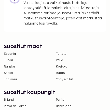
Valitse laajasta valikoimasta hotelleja,
lentoyhtiöitä, lomakohteita ja aktiviteetteja.
Alustamme tarjoaa joustavuutta ja kestäviä
matkustusvaihtoehtoja, joten voit matkustaa
haluamallasi tavalla.
Suositut maat
Espanja
Tanska
Turkki
Italia
Ranska
Kreikka
Saksa
Ruotsi
Thaimaa
Yhdysvallat
Suositut kaupungit
Billund
Pariisi
Playa de Palma
Barcelona