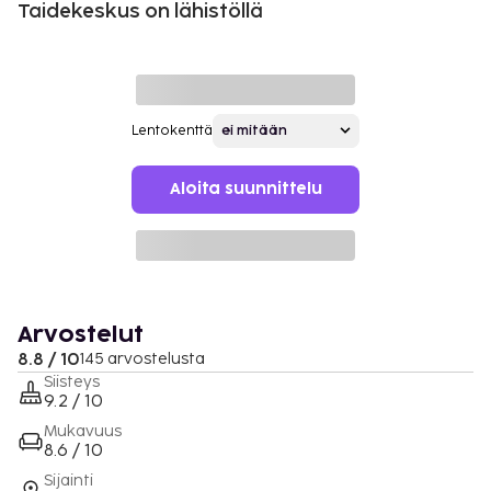
Taidekeskus on lähistöllä
Lentokenttä
Aloita suunnittelu
Arvostelut
8.8 / 10
145 arvostelusta
Siisteys
9.2 / 10
Mukavuus
8.6 / 10
Sijainti