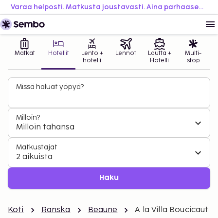
Varaa helposti. Matkusta joustavasti. Aina parhaaseen hintaan.
Matkat
Hotellit
Lento +
Lennot
Lautta +
Multi-
hotelli
Hotelli
stop
Missä haluat yöpyä?
Milloin?
Milloin tahansa
Matkustajat
2 aikuista
Haku
Koti
Ranska
Beaune
A la Villa Boucicaut