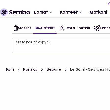
V
Lomat
Kohteet
Matkani
Matkat
Hotellit
Lento + hotelli
Lenn
Missä haluat yöpyä?
Koti
Ranska
Beaune
Le Saint-Georges Ho