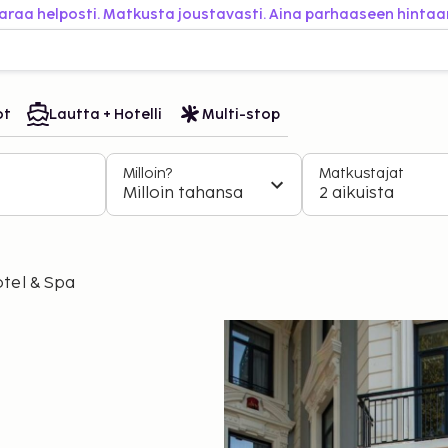
araa helposti. Matkusta joustavasti. Aina parhaaseen hintaa
ot
Lautta + Hotelli
Multi-stop
Milloin?
Matkustajat
Milloin tahansa
2 aikuista
tel & Spa