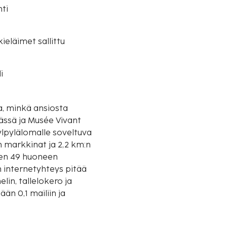
ti
o
eläimet sallittu
i
a, minkä ansiosta
ässä ja Musée Vivant
n markkinat ja 2,2 km:n
kien 49 huoneen
n internetyhteys pitää
lin, tallelokero ja
än 0,1 mailiin ja