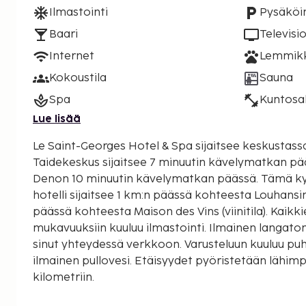
Ilmastointi
Pysäköin
Baari
Televisi
Internet
Lemmikki
Kokoustila
Sauna
Spa
Kuntosal
Lue lisää
Le Saint-Georges Hotel & Spa sijaitsee keskustass
Taidekeskus sijaitsee 7 minuutin kävelymatkan pä
Denon 10 minuutin kävelymatkan päässä. Tämä kylpylälomalle soveltuva
hotelli sijaitsee 1 km:n päässä kohteesta Louhansi
päässä kohteesta Maison des Vins (viinitila). Kaik
mukavuuksiin kuuluu ilmastointi. Ilmainen langato
sinut yhteydessä verkkoon. Varusteluun kuuluu puhe
ilmainen pullovesi. Etäisyydet pyöristetään lähimpä
kilometriin.
Taidekeskus - 0,6 km / 0,4 mi