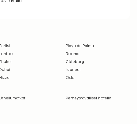
si tavalla.
Pariisi
Playa de Palma
Lontoo
Rooma
Phuket
Göteborg
Dubai
Istanbul
Nizza
Oslo
Urheilumatkat
Perheystävälliset hotellit