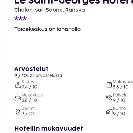
Le Saint-Georges Hotel
Chalon-sur-Saone, Ranska
Taidekeskus on lähistöllä
Arvostelut
9 / 10
522 arvostelusta
Siisteys
Mukavuu
9.4 / 10
8.8 / 10
Mukavuus
Palvelu
8.8 / 10
9 / 10
Sijainti
Kunto
9 / 10
9 / 10
Hotellin mukavuudet