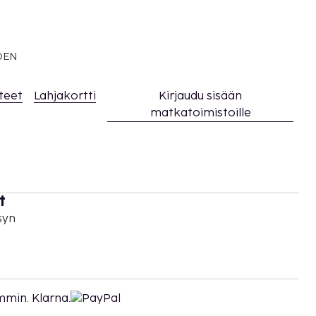
EDEN
teet
Lahjakortti
Kirjaudu sisään
matkatoimistoille
t
syn