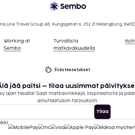
suoritettavat maksut.
er yö. Tätä veroa ei
na Line Travel Group AB, Kungsgatan 6, 252 21 Helsingborg, SW
lmoittamat maksut.
Working at
Turvallista
Koh
 ja 7 EUR lapsille
Sembo
matkavakuudella
uvo (yhteen suuntaan,
Evästeasetukset
Älä jää paitsi – tilaa uusimmat päivitykse
sy ajan tasalla! Saat matkavinkkejä, inspiraatiota ja pää
a takuumaksut eivät
ainutlaatuisiin tarjouksiin.
.
Tilaa
ivät voi ylittää 1000
. Saat lisätietoja
 varausvahvistuksessa