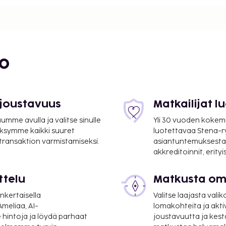
bo
 joustavuus
Matkailijat 
mme avulla ja valitse sinulle
Yli 30 vuoden kokem
ksymme kaikki suuret
luotettavaa Stena-
 transaktion varmistamiseksi.
asiantuntemuksesta
akkreditoinnit, erity
ttelu
Matkusta oma
ness center,
n auki oleva
nkertaisella
Valitse laajasta valik
0 neliömetriä
meliaa, AI-
lomakohteita ja akti
ushuoneita. Käytössäsi on
 hintoja ja löydä parhaat
joustavuutta ja kest