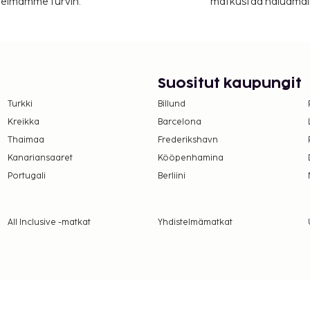
itelmamme turvin.
matkustaa haluamalla
den). Jos saavut autolla,
minen pysäköinti kuuluu
palveluihin sisältyvät
asvohoidot. Paikan päällä
upyörät. Tämän hotellin
Suositut kaupungit
internetyhteys, televisio
 hyvä paikka lounaan ja
Turkki
Billund
nepalvelu (rajoitettuina
Kreikka
Barcelona
ki baarissa. Maksullinen
Thaimaa
Frederikshavn
Kanariansaaret
Kööpenhamina
öntänyt Ranskan turismin
Portugali
Berliini
aanantaisin, tiistaisin,
All Inclusive -matkat
Yhdistelmämatkat