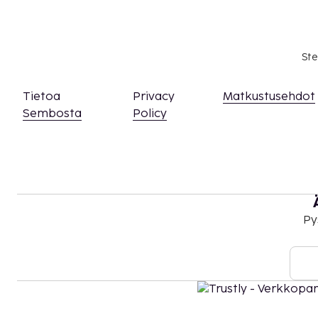
Majoituspaikka veloittaa seuraavat paikan päällä 
Maksuihin saattaa sisältyä sovellettavat verot:
Kaupungin perimä vero: 1.60 EUR per henkilö p
Ste
peritä alle 18 vuotta vanhoilta lapsilta.
Tässä on mainittu kaikki majoituspaikan meille i
Tietoa
Privacy
Matkustusehdot
Maksu buffetaamiaisesta: noin 14 EUR aikuisille
Sembosta
Policy
Lentokenttäkuljetusmaksu: 400 EUR per ajone
korkeintaan 4 henkilöä)
Omatoiminen pysäköinti: 8 EUR per yö
Lemmikit: 15 EUR per lemmikki per yö
Avustajaeläimistä ei veloiteta lisämaksuja
Py
Yllä oleva luettelo ei ehkä kata kaikkea. Maksut j
välttämättä sisällä veroja, ja ne saattavat muuttua
Kansallisten määräysten vuoksi käteismaksut e
EUR:n suuruista summaa tässä majoituspaikassa
asiasta ottamalla yhteyttä majoituspaikkaan
olevien tietojen avulla.