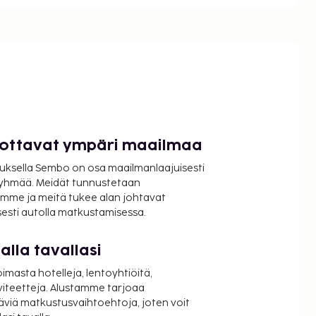
luottavat ympäri maailmaa
uksella Sembo on osa maailmanlaajuisesti
ryhmää. Meidät tunnustetaan
mme ja meitä tukee alan johtavat
isesti autolla matkustamisessa.
lla tavallasi
oimasta hotelleja, lentoyhtiöitä,
viteetteja. Alustamme tarjoaa
äviä matkustusvaihtoehtoja, joten voit