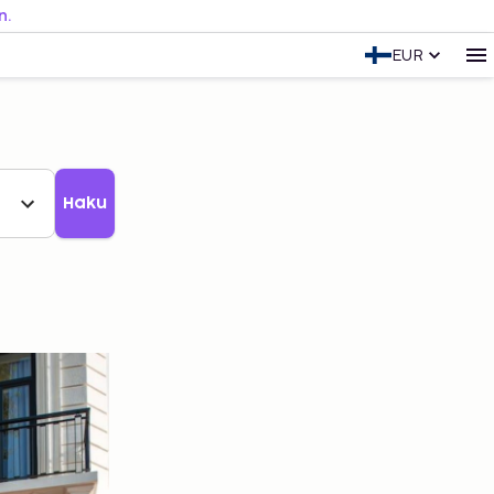
n.
EUR
Haku