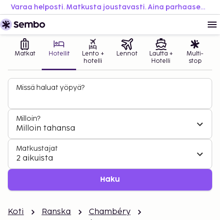
Varaa helposti. Matkusta joustavasti. Aina parhaaseen hintaan.
Matkat
Hotellit
Lento +
Lennot
Lautta +
Multi-
hotelli
Hotelli
stop
Missä haluat yöpyä?
Milloin?
Milloin tahansa
Matkustajat
2 aikuista
Haku
Koti
Ranska
Chambéry