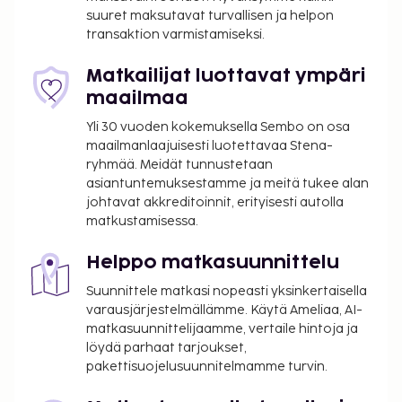
palvelut. Restaurant l'Actuel palvelee
suuret maksutavat turvallisen ja helpon
majoituspaikan asiakkaita tai voit hyödyntää
transaktion varmistamiseksi.
majoituspaikan välipalabaarin/delin. Baarissa voit
nauttia raikasta juotavaa. Maksullinen
Matkailijat luottavat ympäri
buffetaamiainen tarjotaan päivittäin klo 5.30–9.30.
maailmaa
Tämän majoituspaikan virallisen tähtiluokituksen on
Yli 30 vuoden kokemuksella Sembo on osa
myöntänyt Ranskan turismin kehitysjärjestö ATOUT.
maailmanlaajuisesti luotettavaa Stena-
Majoituspaikka veloittaa seuraavat paikan päällä
ryhmää. Meidät tunnustetaan
suoritettavat maksut. Maksuihin saattaa sisältyä
asiantuntemuksestamme ja meitä tukee alan
sovellettavat verot:
johtavat akkreditoinnit, erityisesti autolla
matkustamisessa.
Kaupungin perimä vero: 1.20 EUR per henkilö
per yö. Tätä veroa ei peritä alle 18 vuotta
Helppo matkasuunnittelu
vanhoilta lapsilta.
Suunnittele matkasi nopeasti yksinkertaisella
Tässä on mainittu kaikki majoituspaikan meille
varausjärjestelmällämme. Käytä Ameliaa, AI-
matkasuunnittelijaamme, vertaile hintoja ja
ilmoittamat maksut.
löydä parhaat tarjoukset,
Maksu buffetaamiaisesta: noin 13 EUR aikuisille
pakettisuojelusuunnitelmamme turvin.
ja 8 EUR lapsille