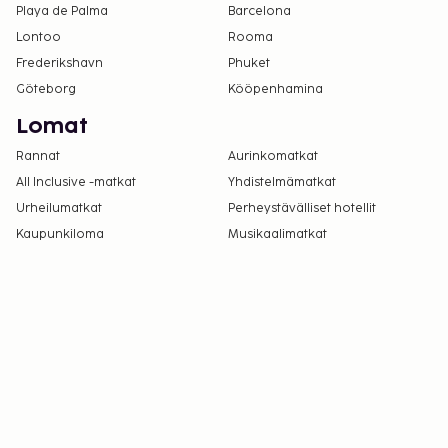
Playa de Palma
Barcelona
Lontoo
Rooma
Frederikshavn
Phuket
Göteborg
Kööpenhamina
Lomat
Rannat
Aurinkomatkat
All Inclusive -matkat
Yhdistelmämatkat
Urheilumatkat
Perheystävälliset hotellit
Kaupunkiloma
Musikaalimatkat