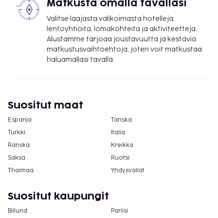
Omatoiminen pysäköinti: 9 EUR per yö
Matkusta omalla tavallasi
Lemmikit: 9 EUR per lemmikki per yö
Valitse laajasta valikoimasta hotelleja,
Avustajaeläimistä ei veloiteta lisämaksuja
lentoyhtiöitä, lomakohteita ja aktiviteetteja.
Alustamme tarjoaa joustavuutta ja kestäviä
Yllä oleva luettelo ei ehkä kata kaikkea. Maksut ja
matkustusvaihtoehtoja, joten voit matkustaa
takuumaksut eivät välttämättä sisällä veroja, ja ne
haluamallasi tavalla.
saattavat muuttua.
Kansallisten määräysten vuoksi käteismaksut
eivät voi ylittää 1000 EUR:n suuruista summaa
Suositut maat
tässä majoituspaikassa. Saat lisätietoja asiasta
ottamalla yhteyttä majoituspaikkaan
Espanja
Tanska
varausvahvistuksessa olevien tietojen avulla.
Turkki
Italia
Ranska
Kreikka
Saksa
Ruotsi
Thaimaa
Yhdysvallat
Suositut kaupungit
Billund
Pariisi