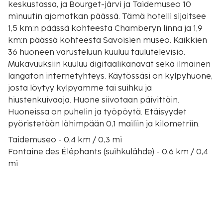
keskustassa, ja Bourget-järvi ja Taidemuseo 10
minuutin ajomatkan päässä. Tämä hotelli sijaitsee
1,5 km:n päässä kohteesta Chamberyn linna ja 1,9
km:n päässä kohteesta Savoisien museo. Kaikkien
36 huoneen varusteluun kuuluu taulutelevisio.
Mukavuuksiin kuuluu digitaalikanavat sekä ilmainen
langaton internetyhteys. Käytössäsi on kylpyhuone,
josta löytyy kylpyamme tai suihku ja
hiustenkuivaaja. Huone siivotaan päivittäin.
Huoneissa on puhelin ja työpöytä. Etäisyydet
pyöristetään lähimpään 0,1 mailiin ja kilometriin.
Taidemuseo - 0,4 km / 0,3 mi
Fontaine des Éléphants (suihkulähde) - 0,6 km / 0,4
mi
Savoisien museo - 0,8 km / 0,5 mi
Chamberyn linna - 1 km / 0,6 mi
Savoijin herttuoiden linna - 1 km / 0,6 mi
Le manègen konferenssikeskus - 1,1 km / 0,7 mi