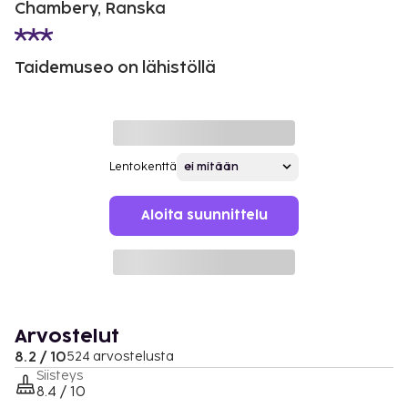
Chambery, Ranska
Taidemuseo on lähistöllä
Lentokenttä
Aloita suunnittelu
Arvostelut
8.2 / 10
524 arvostelusta
Siisteys
8.4 / 10