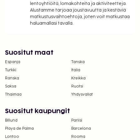
Vain sisäänkirjautuneet asiakkaat saavat
lentoyhtiöitä, lomakohteita ja aktiviteetteja.
oleskella huoneissa.
Alustamme tarjoaa joustavuutta ja kestäviä
matkustusvaihtoehtoja, joten voit matkustaa
Kontaktiton sisäänkirjautuminen ja kontaktiton
haluamallasi tavalla.
uloskirjautuminen ovat saatavilla.
Suositut maat
Espanja
Tanska
Turkki
Italia
Ranska
Kreikka
Saksa
Ruotsi
Thaimaa
Yhdysvallat
Suositut kaupungit
Billund
Pariisi
Playa de Palma
Barcelona
Lontoo
Rooma