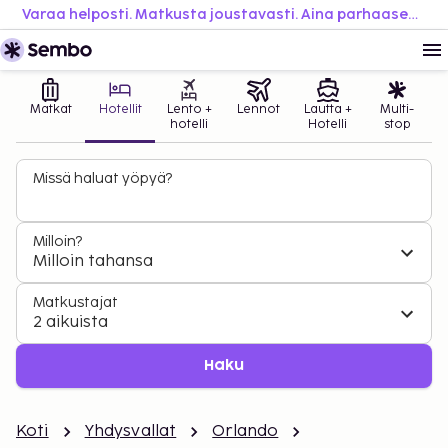
Varaa helposti. Matkusta joustavasti. Aina parhaaseen hintaan.
Matkat
Hotellit
Lento +
Lennot
Lautta +
Multi-
hotelli
Hotelli
stop
Missä haluat yöpyä?
Milloin?
Milloin tahansa
Matkustajat
2 aikuista
Haku
Koti
Yhdysvallat
Orlando