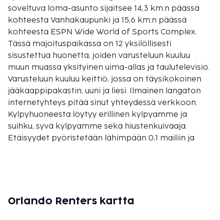
soveltuva loma-asunto sijaitsee 14,3 km:n päässä
kohteesta Vanhakaupunki ja 15,6 km:n päässä
kohteesta ESPN Wide World of Sports Complex.
Tässä majoituspaikassa on 12 yksilöllisesti
sisustettua huonetta, joiden varusteluun kuuluu
muun muassa yksityinen uima-allas ja taulutelevisio.
Varusteluun kuuluu keittiö, jossa on täysikokoinen
jääkaappipakastin, uuni ja liesi. Ilmainen langaton
internetyhteys pitää sinut yhteydessä verkkoon.
Kylpyhuoneesta löytyy erillinen kylpyamme ja
suihku, syvä kylpyamme sekä hiustenkuivaaja.
Etäisyydet pyöristetään lähimpään 0,1 mailiin ja
kilometriin.
ChampionsGate Golf Club (golfkeskus) - 1,7 km / 1,1
mi
Reunion Resort Golf Course - 4,5 km / 2,8 mi
Jack Nicklaus Course - 7 km / 4,3 mi
Orlando Renters kartta
USA Water Ski & Wake Sports Foundation Hall of