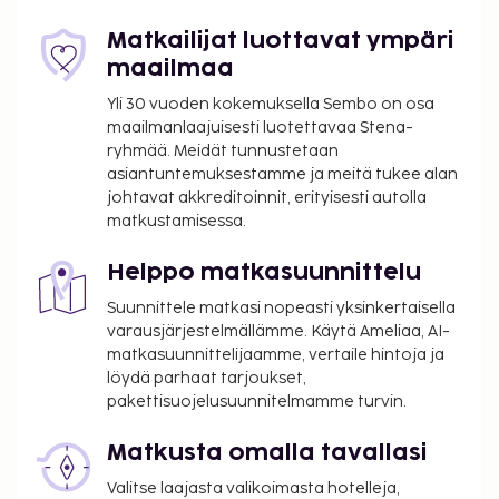
Orlandon kansainvälinen lentokenttä (MCO) - 43,6
km / 27,1 mi
Matkailijat luottavat ympäri
Lakelandin kansainvälinen lentoasema (LAL) - 57,9
maailmaa
km / 36 mi
Yli 30 vuoden kokemuksella Sembo on osa
Orlando, FL (SFB-Orlando Sanfordin kansainvälinen
maailmanlaajuisesti luotettavaa Stena-
lentoasema) - 92,5 km / 57,5 mi
ryhmää. Meidät tunnustetaan
Palveluihin kuuluu ilmainen pysäköinti. Hyödynnä
asiantuntemuksestamme ja meitä tukee alan
ulkouima-allas, terassi ja puutarha. Tämän loma-
johtavat akkreditoinnit, erityisesti autolla
matkustamisessa.
asunnon palveluihin kuuluu ilmainen langaton
internetyhteys ja pysäköinti polkupyörille.
Helppo matkasuunnittelu
Majoituspaikka veloittaa seuraavat paikan päällä
Suunnittele matkasi nopeasti yksinkertaisella
suoritettavat maksut. Maksuihin saattaa sisältyä
varausjärjestelmällämme. Käytä Ameliaa, AI-
sovellettavat verot:
matkasuunnittelijaamme, vertaile hintoja ja
Hallinnollinen maksu: 97.70 USD per majoitustila
löydä parhaat tarjoukset,
per yöpyminen
pakettisuojelusuunnitelmamme turvin.
Tässä on mainittu kaikki majoituspaikan meille
Matkusta omalla tavallasi
ilmoittamat maksut.
Valitse laajasta valikoimasta hotelleja,