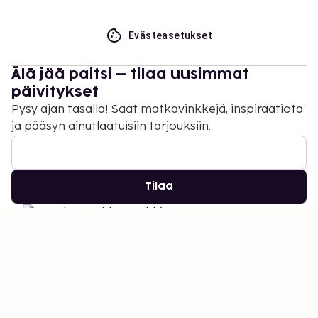
Evästeasetukset
Älä jää paitsi – tilaa uusimmat
päivitykset
Pysy ajan tasalla! Saat matkavinkkejä, inspiraatiota
ja pääsyn ainutlaatuisiin tarjouksiin.
Tilaa
©
2026
Stena Line Travel Group AB