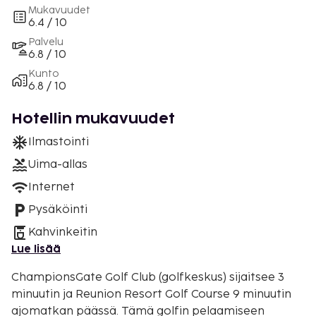
Mukavuudet
6.4 / 10
Palvelu
6.8 / 10
Kunto
6.8 / 10
Hotellin mukavuudet
Ilmastointi
Uima-allas
Internet
Pysäköinti
Kahvinkeitin
Lue lisää
ChampionsGate Golf Club (golfkeskus) sijaitsee 3
minuutin ja Reunion Resort Golf Course 9 minuutin
ajomatkan päässä. Tämä golfin pelaamiseen