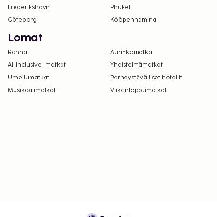
Frederikshavn
Phuket
Göteborg
Kööpenhamina
Lomat
Rannat
Aurinkomatkat
All Inclusive -matkat
Yhdistelmämatkat
Urheilumatkat
Perheystävälliset hotellit
Musikaalimatkat
Viikonloppumatkat