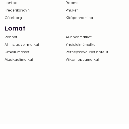
Lontoo
Rooma
ottamalla yhteyttä majoituspaikkaan
Frederikshavn
Phuket
varausvahvistuksessa olevien tietojen avulla.
Göteborg
Kööpenhamina
Kaikki maksut voidaan maksaa käteisettömillä
maksutavoilla.
Lomat
Kontaktiton sisäänkirjautuminen ja kontaktiton
Rannat
Aurinkomatkat
uloskirjautuminen ovat saatavilla.
All Inclusive -matkat
Yhdistelmämatkat
Urheilumatkat
Perheystävälliset hotellit
Musikaalimatkat
Viikonloppumatkat