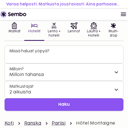
Varaa helposti. Matkusta joustavasti. Aina parhaaseen hintaan.
Matkat
Hotellit
Lento +
Lennot
Lautta +
Multi-
hotelli
Hotelli
stop
Missä haluat yöpyä?
Milloin?
Milloin tahansa
Matkustajat
2 aikuista
Haku
Koti
Ranska
Pariisi
Hôtel Montaigne