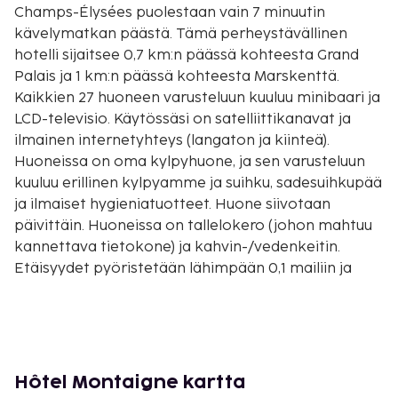
Champs-Élysées puolestaan vain 7 minuutin
kävelymatkan päästä. Tämä perheystävällinen
hotelli sijaitsee 0,7 km:n päässä kohteesta Grand
Palais ja 1 km:n päässä kohteesta Marskenttä.
Kaikkien 27 huoneen varusteluun kuuluu minibaari ja
LCD-televisio. Käytössäsi on satelliittikanavat ja
ilmainen internetyhteys (langaton ja kiinteä).
Huoneissa on oma kylpyhuone, ja sen varusteluun
kuuluu erillinen kylpyamme ja suihku, sadesuihkupää
ja ilmaiset hygieniatuotteet. Huone siivotaan
päivittäin. Huoneissa on tallelokero (johon mahtuu
kannettava tietokone) ja kahvin-/vedenkeitin.
Etäisyydet pyöristetään lähimpään 0,1 mailiin ja
kilometriin.
Avenue Montaigne - 0,1 km / 0,1 mi
Avenue Georges V - 0,2 km / 0,1 mi
Seine - 0,3 km / 0,2 mi
Champs-Élysées - 0,6 km / 0,4 mi
Hôtel Montaigne kartta