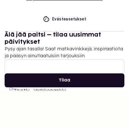
Evästeasetukset
Älä jää paitsi – tilaa uusimmat
päivitykset
Pysy ajan tasalla! Saat matkavinkkejä, inspiraatiota
ja pääsyn ainutlaatuisiin tarjouksiin.
Tilaa
©
2026
Stena Line Travel Group AB