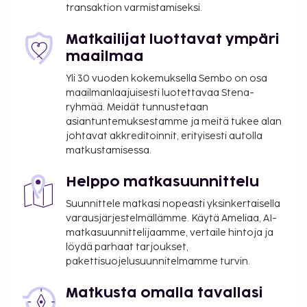
transaktion varmistamiseksi.
Käytössäsi on limusiini- / town car -palvelu,
tietokonepiste ja ilmaiset sanomalehdet aulassa.
Matkailijat luottavat ympäri
Asiakkailla on käytössään maksulliset kuljetukset
maailmaa
rautatieasemalta majoituspaikkaan. Käytössäsi on
terassi sekä ilmainen langaton internetyhteys ja
Yli 30 vuoden kokemuksella Sembo on osa
concierge-palvelut. Tämän hotellin palveluihin
maailmanlaajuisesti luotettavaa Stena-
ryhmää. Meidät tunnustetaan
kuuluu lastenvahti (lisämaksusta) ja takka aulassa.
asiantuntemuksestamme ja meitä tukee alan
Hyödynnä maksulliset kuljetukset 100 km säteellä.
johtavat akkreditoinnit, erityisesti autolla
Majoituspaikan ravintola, Bar Le Petit Montaigne, on
matkustamisessa.
hyvä paikka lounaan tai illallisen nauttimiseen;
ravintolan erikoisuuksiin kuuluu ranskalainen keittiö.
Helppo matkasuunnittelu
Palveluihin kuuluu myös kahvila ja
Suunnittele matkasi nopeasti yksinkertaisella
ympärivuorokautinen huonepalvelu. Päätä päiväsi
varausjärjestelmällämme. Käytä Ameliaa, AI-
nauttimalla muutama drinkki baarissa. Maksullinen
matkasuunnittelijaamme, vertaile hintoja ja
mannermainen aamiainen tarjotaan päivittäin klo
löydä parhaat tarjoukset,
7.00–10.30. Tämän majoituspaikan virallisen
pakettisuojelusuunnitelmamme turvin.
tähtiluokituksen on myöntänyt Ranskan turismin
kehitysjärjestö ATOUT.
Matkusta omalla tavallasi