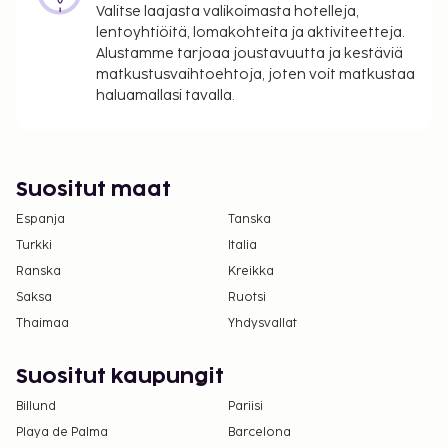
Valitse laajasta valikoimasta hotelleja,
per yö. Tätä veroa ei peritä alle 18 vuotta
lentoyhtiöitä, lomakohteita ja aktiviteetteja.
vanhoilta lapsilta.
Alustamme tarjoaa joustavuutta ja kestäviä
matkustusvaihtoehtoja, joten voit matkustaa
Tässä on mainittu kaikki majoituspaikan meille
haluamallasi tavalla.
ilmoittamat maksut.
Maksu mannermaisesta aamiaisesta: noin 15
EUR per henkilö
Omatoiminen pysäköinti: 30 EUR per päivä
Suositut maat
Espanja
Tanska
Yllä oleva luettelo ei ehkä kata kaikkea. Maksut ja
takuumaksut eivät välttämättä sisällä veroja, ja ne
Turkki
Italia
saattavat muuttua.
Ranska
Kreikka
Saksa
Ruotsi
Kansallisten määräysten vuoksi käteismaksut
Thaimaa
Yhdysvallat
eivät voi ylittää 1000 EUR:n suuruista summaa
tässä majoituspaikassa. Saat lisätietoja asiasta
ottamalla yhteyttä majoituspaikkaan
Suositut kaupungit
varausvahvistuksessa olevien tietojen avulla.
Billund
Pariisi
Kontaktiton uloskirjautuminen on saatavilla.
Playa de Palma
Barcelona