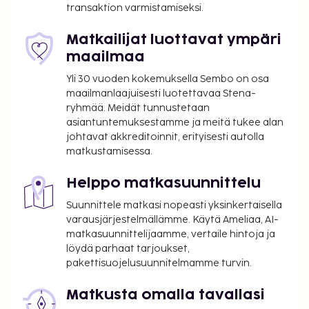
transaktion varmistamiseksi.
Käytössäsi on express-sisäänkirjautuminen,
express-uloskirjautuminen ja ilmaiset sanomalehdet
Matkailijat luottavat ympäri
aulassa. Palveluihin kuuluu maksullinen
maailmaa
omatoiminen pysäköinti. Käytössäsi on puutarha
sekä ilmainen langaton internetyhteys ja takka
Yli 30 vuoden kokemuksella Sembo on osa
aulassa. Hotelli tarjoaa asiakkailleen huonepalvelun
maailmanlaajuisesti luotettavaa Stena-
ryhmää. Meidät tunnustetaan
(rajoitettuina aikoina). Päätä päiväsi nauttimalla
asiantuntemuksestamme ja meitä tukee alan
muutama drinkki baarissa. Maksullinen
johtavat akkreditoinnit, erityisesti autolla
mannermainen aamiainen tarjotaan päivittäin klo
matkustamisessa.
6.30–10.30. Tämän majoituspaikan virallisen
tähtiluokituksen on myöntänyt Ranskan turismin
Helppo matkasuunnittelu
kehitysjärjestö ATOUT.
Suunnittele matkasi nopeasti yksinkertaisella
Majoituspaikka veloittaa seuraavat paikan päällä
varausjärjestelmällämme. Käytä Ameliaa, AI-
suoritettavat maksut. Maksuihin saattaa sisältyä
matkasuunnittelijaamme, vertaile hintoja ja
sovellettavat verot:
löydä parhaat tarjoukset,
pakettisuojelusuunnitelmamme turvin.
Takuumaksu: 200 EUR per majoitustila per
yöpyminen
Matkusta omalla tavallasi
Kaupungin perimä vero: 8.45 EUR per henkilö