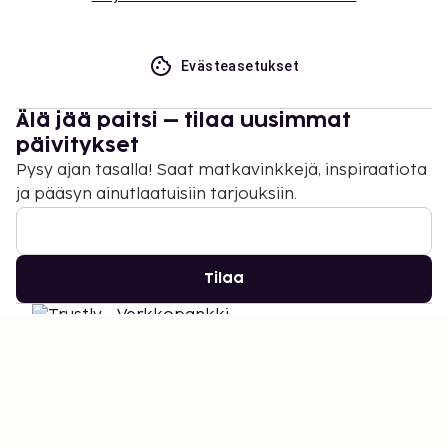
Evästeasetukset
Älä jää paitsi – tilaa uusimmat
päivitykset
Pysy ajan tasalla! Saat matkavinkkejä, inspiraatiota
ja pääsyn ainutlaatuisiin tarjouksiin.
Tilaa
©
2026
Stena Line Travel Group AB