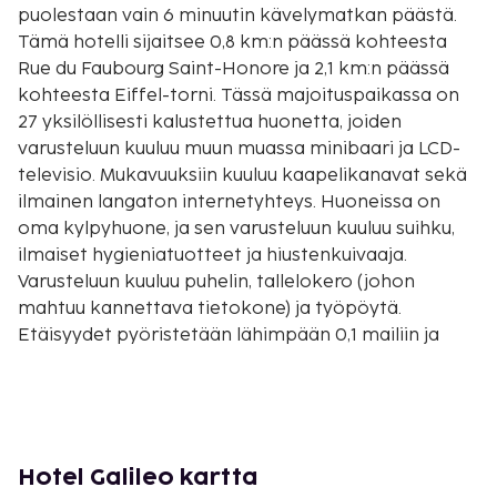
puolestaan vain 6 minuutin kävelymatkan päästä.
Tämä hotelli sijaitsee 0,8 km:n päässä kohteesta
Rue du Faubourg Saint-Honore ja 2,1 km:n päässä
kohteesta Eiffel-torni. Tässä majoituspaikassa on
27 yksilöllisesti kalustettua huonetta, joiden
varusteluun kuuluu muun muassa minibaari ja LCD-
televisio. Mukavuuksiin kuuluu kaapelikanavat sekä
ilmainen langaton internetyhteys. Huoneissa on
oma kylpyhuone, ja sen varusteluun kuuluu suihku,
ilmaiset hygieniatuotteet ja hiustenkuivaaja.
Varusteluun kuuluu puhelin, tallelokero (johon
mahtuu kannettava tietokone) ja työpöytä.
Etäisyydet pyöristetään lähimpään 0,1 mailiin ja
kilometriin.
Champs-Élysées - 0,2 km / 0,1 mi
Avenue Georges V - 0,2 km / 0,1 mi
Place Charles de Gaulle - 0,4 km / 0,2 mi
Riemukaari - 0,5 km / 0,3 mi
Hotel Galileo kartta