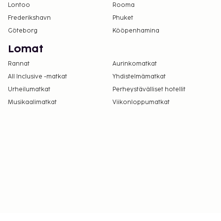
Lontoo
Rooma
Frederikshavn
Phuket
Göteborg
Kööpenhamina
Lomat
Rannat
Aurinkomatkat
All Inclusive -matkat
Yhdistelmämatkat
Urheilumatkat
Perheystävälliset hotellit
Musikaalimatkat
Viikonloppumatkat