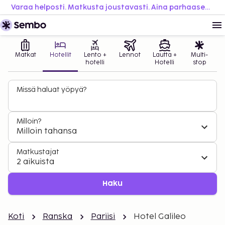
Varaa helposti. Matkusta joustavasti. Aina parhaaseen hintaan.
Matkat
Hotellit
Lento +
Lennot
Lautta +
Multi-
hotelli
Hotelli
stop
Missä haluat yöpyä?
Milloin?
Milloin tahansa
Matkustajat
2 aikuista
Haku
Koti
Ranska
Pariisi
Hotel Galileo