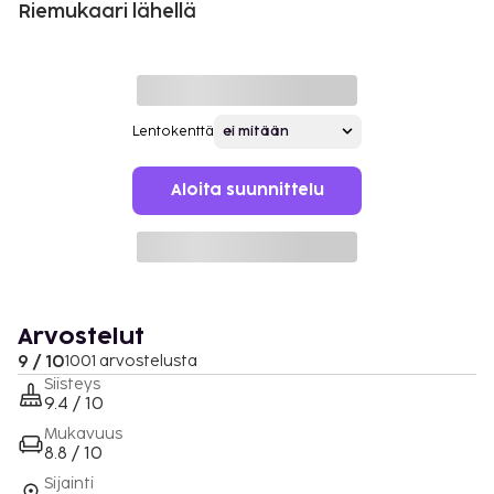
Riemukaari lähellä
Lentokenttä
Aloita suunnittelu
Arvostelut
9 / 10
1001 arvostelusta
Siisteys
9.4 / 10
Mukavuus
8.8 / 10
Sijainti