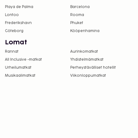
Tämä majoituspaikka ei tarjoile alkoholia.
Playa de Palma
Barcelona
Kaikki maksut voidaan maksaa käteisettömillä
Lontoo
Rooma
maksutavoilla.
Frederikshavn
Phuket
Göteborg
Kööpenhamina
Lomat
Rannat
Aurinkomatkat
All Inclusive -matkat
Yhdistelmämatkat
Urheilumatkat
Perheystävälliset hotellit
Musikaalimatkat
Viikonloppumatkat