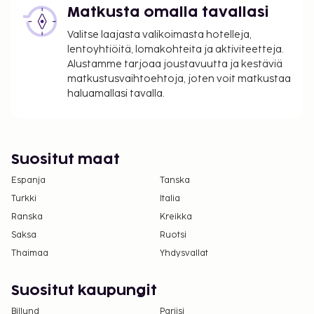
ilmoittamat maksut.
Matkusta omalla tavallasi
Maksu buffetaamiaisesta: noin 9.90 EUR
Valitse laajasta valikoimasta hotelleja,
aikuisille ja 4.95 EUR lapsille
lentoyhtiöitä, lomakohteita ja aktiviteetteja.
Lemmikit: 5 EUR per lemmikki per yö
Alustamme tarjoaa joustavuutta ja kestäviä
matkustusvaihtoehtoja, joten voit matkustaa
Avustajaeläimistä ei veloiteta lisämaksuja
haluamallasi tavalla.
Yllä oleva luettelo ei ehkä kata kaikkea. Maksut ja
takuumaksut eivät välttämättä sisällä veroja, ja ne
saattavat muuttua.
Suositut maat
Kansallisten määräysten vuoksi käteismaksut
Espanja
eivät voi ylittää 1000 EUR:n suuruista summaa
Tanska
tässä majoituspaikassa. Saat lisätietoja asiasta
Turkki
Italia
ottamalla yhteyttä majoituspaikkaan
Ranska
Kreikka
varausvahvistuksessa olevien tietojen avulla.
Saksa
Ruotsi
Korkeintaan 11 vuotta vanhat lapset voivat
Thaimaa
Yhdysvallat
majoittua ilmaiseksi, kun he käyttävät
vanhemman tai huoltajan huoneessa olevia
Suositut kaupungit
sänkyjä.
Billund
Pariisi