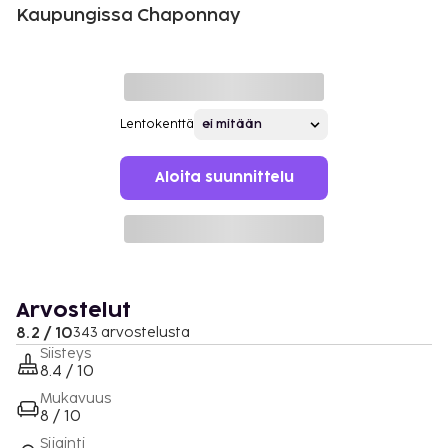
Kaupungissa Chaponnay
Lentokenttä
Aloita suunnittelu
Arvostelut
8.2 / 10
343 arvostelusta
Siisteys
8.4 / 10
Mukavuus
8 / 10
Sijainti