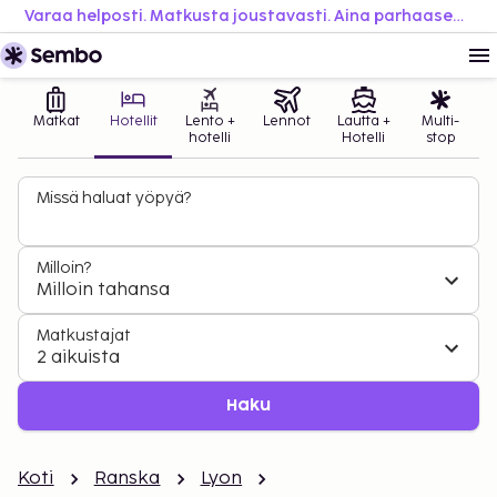
Varaa helposti. Matkusta joustavasti. Aina parhaaseen hintaan.
Matkat
Hotellit
Lento +
Lennot
Lautta +
Multi-
hotelli
Hotelli
stop
Missä haluat yöpyä?
Milloin?
Milloin tahansa
Matkustajat
2 aikuista
Haku
Koti
Ranska
Lyon