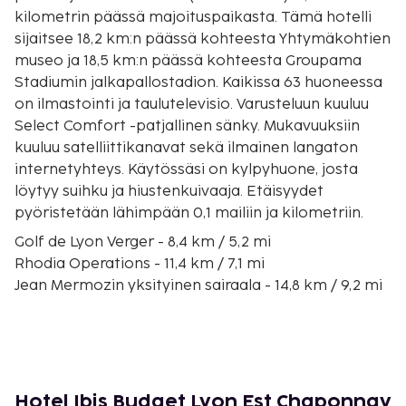
kilometrin päässä majoituspaikasta. Tämä hotelli
sijaitsee 18,2 km:n päässä kohteesta Yhtymäkohtien
museo ja 18,5 km:n päässä kohteesta Groupama
Stadiumin jalkapallostadion. Kaikissa 63 huoneessa
on ilmastointi ja taulutelevisio. Varusteluun kuuluu
Select Comfort -patjallinen sänky. Mukavuuksiin
kuuluu satelliittikanavat sekä ilmainen langaton
internetyhteys. Käytössäsi on kylpyhuone, josta
löytyy suihku ja hiustenkuivaaja. Etäisyydet
pyöristetään lähimpään 0,1 mailiin ja kilometriin.
Golf de Lyon Verger - 8,4 km / 5,2 mi
Rhodia Operations - 11,4 km / 7,1 mi
Jean Mermozin yksityinen sairaala - 14,8 km / 9,2 mi
Édouard Herriotin sairaala - 15 km / 9,3 mi
Maison de la Danse - 15,1 km / 9,4 mi
Faculté de Médecine Et De Pharmacie Lyon Estin
yliopisto - 15,2 km / 9,4 mi
Eurexpo Lyon (messukeskus) - 15,3 km / 9,5 mi
Hotel Ibis Budget Lyon Est Chaponnay