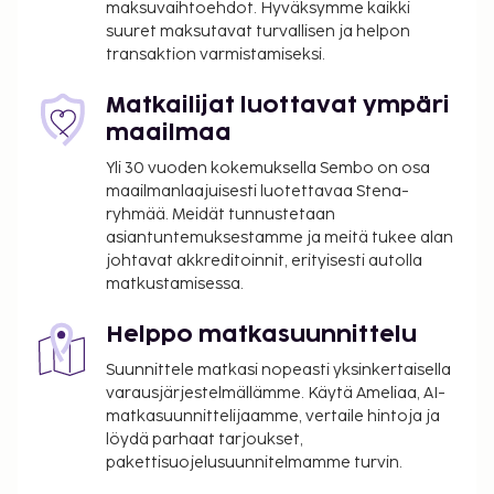
maksuvaihtoehdot. Hyväksymme kaikki
televisio yleisissä tiloissa ja myyntiautomaatti.
suuret maksutavat turvallisen ja helpon
Majoituspaikan ravintola, Restaurant Le 15, tarjoaa
transaktion varmistamiseksi.
näkymän puutarhaan; ravintolan erikoisuuksiin
kuuluu ranskalainen keittiö. Palveluihin kuuluu myös
Matkailijat luottavat ympäri
kahvila. Baarissa voit nauttia raikasta juotavaa.
maailmaa
Lisämaksullinen buffetaamiainen tarjoillaan
Yli 30 vuoden kokemuksella Sembo on osa
arkipäivisin klo 6.30–9.30 ja viikonloppuisin klo
maailmanlaajuisesti luotettavaa Stena-
6.30–10.30. Tämän majoituspaikan virallisen
ryhmää. Meidät tunnustetaan
tähtiluokituksen on myöntänyt Ranskan turismin
asiantuntemuksestamme ja meitä tukee alan
kehitysjärjestö ATOUT.
johtavat akkreditoinnit, erityisesti autolla
matkustamisessa.
Majoituspaikka veloittaa seuraavat paikan päällä
suoritettavat maksut. Maksuihin saattaa sisältyä
Helppo matkasuunnittelu
sovellettavat verot:
Suunnittele matkasi nopeasti yksinkertaisella
Kaupungin perimä vero: 0.60 EUR per henkilö
varausjärjestelmällämme. Käytä Ameliaa, AI-
per yö. Tätä veroa ei peritä alle 18 vuotta
matkasuunnittelijaamme, vertaile hintoja ja
vanhoilta lapsilta.
löydä parhaat tarjoukset,
pakettisuojelusuunnitelmamme turvin.
Tässä on mainittu kaikki majoituspaikan meille