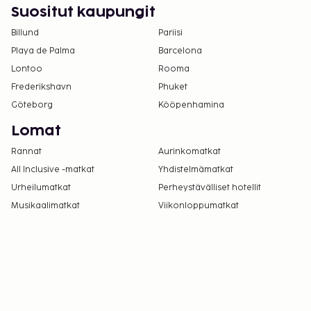
Suositut kaupungit
Billund
Pariisi
Playa de Palma
Barcelona
Lontoo
Rooma
Frederikshavn
Phuket
Göteborg
Kööpenhamina
Lomat
Rannat
Aurinkomatkat
All Inclusive -matkat
Yhdistelmämatkat
Urheilumatkat
Perheystävälliset hotellit
Musikaalimatkat
Viikonloppumatkat