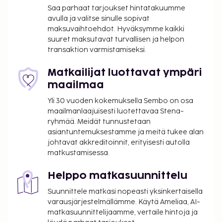
vanhoilta lapsilta.
Saa parhaat tarjoukset hintatakuumme
avulla ja valitse sinulle sopivat
Tässä on mainittu kaikki majoituspaikan meille
maksuvaihtoehdot. Hyväksymme kaikki
ilmoittamat maksut.
suuret maksutavat turvallisen ja helpon
transaktion varmistamiseksi.
Maksu buffetaamiaisesta: noin 20 EUR aikuisille
ja 20 EUR lapsille
Matkailijat luottavat ympäri
Lemmikit: 10 EUR per lemmikki per yö
maailmaa
Avustajaeläimistä ei veloiteta lisämaksuja
Yli 30 vuoden kokemuksella Sembo on osa
Yllä oleva luettelo ei ehkä kata kaikkea. Maksut ja
maailmanlaajuisesti luotettavaa Stena-
takuumaksut eivät välttämättä sisällä veroja, ja ne
ryhmää. Meidät tunnustetaan
asiantuntemuksestamme ja meitä tukee alan
saattavat muuttua.
johtavat akkreditoinnit, erityisesti autolla
Kansallisten määräysten vuoksi käteismaksut
matkustamisessa.
eivät voi ylittää 1000 EUR:n suuruista summaa
tässä majoituspaikassa. Saat lisätietoja asiasta
Helppo matkasuunnittelu
ottamalla yhteyttä majoituspaikkaan
Suunnittele matkasi nopeasti yksinkertaisella
varausvahvistuksessa olevien tietojen avulla.
varausjärjestelmällämme. Käytä Ameliaa, AI-
Hierontapalvelut ja kylpylähoidot tulee varata
matkasuunnittelijaamme, vertaile hintoja ja
etukäteen. Varauksen voi tehdä ottamalla