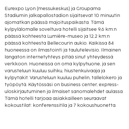
Eurexpo Lyon (messukeskus) ja Groupama
Stadiumin jalkapallostadion sijaitsevat 10 minuutin
ajomatkan päässä majoituspaikasta. Tämä
kylpylälomalle soveltuva hotelli sijaitsee 9,6 km:n
päässä kohteesta Lumière-museo ja 12,2 km:n
päässä kohteesta Bellecourin aukio. Kaikissa 84
huoneessa on ilmastointi ja taulutelevisio. Ilmainen
langaton internetyhteys pitää sinut yhteydessä
verkkoon. Huoneissa on oma kylpyhuone, ja sen
varusteluun kuuluu suihku, hiustenkuivaaja ja
kylpytakit. Varusteluun kuuluu puhelin, tallelokero ja
työpöytä. Käytössäsi on business center, express-
uloskirjautuminen ja ilmaiset sanomalehdet aulassa.
Tämä hotelli tarjoaa asiakkailleen seuraavat
kokoustilat: konferenssitila ja 7 kokoushuonetta.
Palveluihin kuuluu ilmainen pysäköinti. Voit
rentoutua täyden palvelun kylpylässä, jonka
palveluihin sisältyvät muun muassa