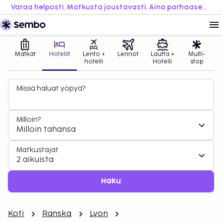
Varaa helposti. Matkusta joustavasti. Aina parhaaseen hintaan.
Matkat
Hotellit
Lento +
Lennot
Lautta +
Multi-
hotelli
Hotelli
stop
Missä haluat yöpyä?
Milloin?
Milloin tahansa
Matkustajat
2 aikuista
Haku
Koti
Ranska
Lyon