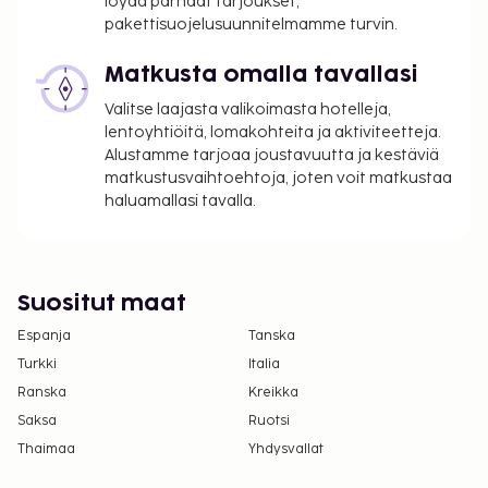
löydä parhaat tarjoukset,
majoituspaikkaan yhteyttä ennen saapumista
pakettisuojelusuunnitelmamme turvin.
soittamalla varausvahvistuksessa olevaan
Matkusta omalla tavallasi
numeroon.
Yksi korkeintaan 6 vuotta vanha lapsi voi
Valitse laajasta valikoimasta hotelleja,
majoittua ilmaiseksi, kun hän käyttää
lentoyhtiöitä, lomakohteita ja aktiviteetteja.
vanhemman tai huoltajan huoneessa olevia
Alustamme tarjoaa joustavuutta ja kestäviä
matkustusvaihtoehtoja, joten voit matkustaa
sänkyjä.
haluamallasi tavalla.
Asiakkaat voivat järjestää lemmikkiensä
majoituksen ottamalla yhteyttä suoraan
majoituspaikkaan käyttämällä
varausvahvistuksessa olevia yhteystietoja
Suositut maat
(lemmikeistä veloitetaan lisämaksuja, ja niistä
Espanja
löytyy lisätietoja lisämaksuja koskevassa
Tanska
osiossa).
Turkki
Italia
Ranska
Kreikka
Lue lisää Best Westernin tietosuojakäytännöstä
Saksa
Ruotsi
sivulla
www.bestwestern.com/privacy
.
Thaimaa
Yhdysvallat