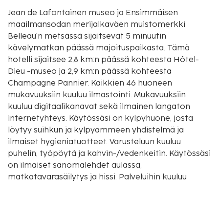
Jean de Lafontainen museo ja Ensimmäisen
maailmansodan merijalkaväen muistomerkki
Belleau'n metsässä sijaitsevat 5 minuutin
kävelymatkan päässä majoituspaikasta. Tämä
hotelli sijaitsee 2,8 km:n päässä kohteesta Hôtel-
Dieu -museo ja 2,9 km:n päässä kohteesta
Champagne Pannier. Kaikkien 46 huoneen
mukavuuksiin kuuluu ilmastointi. Mukavuuksiin
kuuluu digitaalikanavat sekä ilmainen langaton
internetyhteys. Käytössäsi on kylpyhuone, josta
löytyy suihkun ja kylpyammeen yhdistelmä ja
ilmaiset hygieniatuotteet. Varusteluun kuuluu
puhelin, työpöytä ja kahvin-/vedenkeitin. Käytössäsi
on ilmaiset sanomalehdet aulassa,
matkatavarasäilytys ja hissi. Palveluihin kuuluu
ilmainen pysäköinti. Hyödynnä kattoterassi,
puutarha ja ilmainen langaton internetyhteys.
Tämän hotellin palveluihin kuuluu myös concierge-