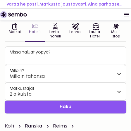
Varaa helposti. Matkusta joustavasti. Aina parhaaseen hintaan.
Matkat
Hotellit
Lento +
Lennot
Lautta +
Multi-
hotelli
Hotelli
stop
Missä haluat yöpyä?
Milloin?
Milloin tahansa
Matkustajat
2 aikuista
Haku
Koti
Ranska
Reims