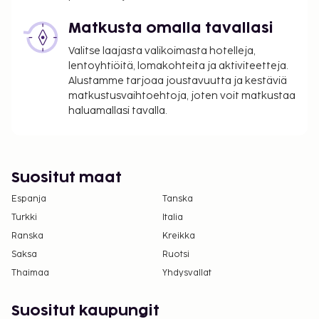
uloskirjautuminen ovat saatavilla.
Matkusta omalla tavallasi
Valitse laajasta valikoimasta hotelleja,
lentoyhtiöitä, lomakohteita ja aktiviteetteja.
Alustamme tarjoaa joustavuutta ja kestäviä
matkustusvaihtoehtoja, joten voit matkustaa
haluamallasi tavalla.
Suositut maat
Espanja
Tanska
Turkki
Italia
Ranska
Kreikka
Saksa
Ruotsi
Thaimaa
Yhdysvallat
Suositut kaupungit