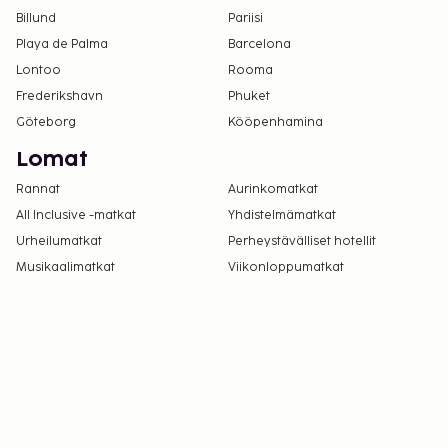
Billund
Pariisi
Playa de Palma
Barcelona
Lontoo
Rooma
Frederikshavn
Phuket
Göteborg
Kööpenhamina
Lomat
Rannat
Aurinkomatkat
All Inclusive -matkat
Yhdistelmämatkat
Urheilumatkat
Perheystävälliset hotellit
Musikaalimatkat
Viikonloppumatkat