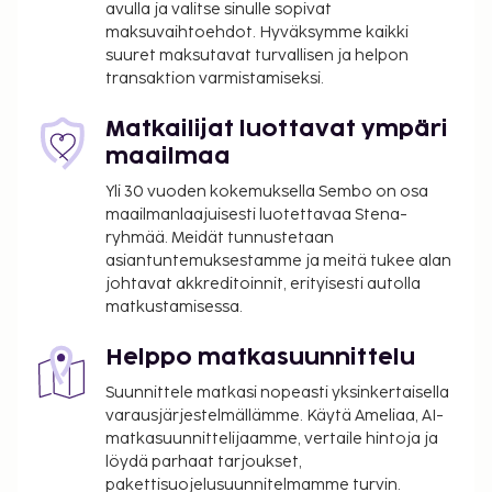
avulla ja valitse sinulle sopivat
Maksu buffetaamiaisesta: noin 13.9 EUR
maksuvaihtoehdot. Hyväksymme kaikki
aikuisille ja 6.95 EUR lapsille
suuret maksutavat turvallisen ja helpon
Lemmikit: 5 EUR per lemmikki per yö
transaktion varmistamiseksi.
Avustajaeläimistä ei veloiteta lisämaksuja
Matkailijat luottavat ympäri
Yllä oleva luettelo ei ehkä kata kaikkea. Maksut ja
maailmaa
takuumaksut eivät välttämättä sisällä veroja, ja ne
saattavat muuttua.
Yli 30 vuoden kokemuksella Sembo on osa
maailmanlaajuisesti luotettavaa Stena-
Kansallisten määräysten vuoksi käteismaksut
ryhmää. Meidät tunnustetaan
eivät voi ylittää 1000 EUR:n suuruista summaa
asiantuntemuksestamme ja meitä tukee alan
tässä majoituspaikassa. Saat lisätietoja asiasta
johtavat akkreditoinnit, erityisesti autolla
ottamalla yhteyttä majoituspaikkaan
matkustamisessa.
varausvahvistuksessa olevien tietojen avulla.
Majoituspaikassa on tarjolla
Helppo matkasuunnittelu
yhdistettäviä/vierekkäisiä huoneita, joiden
Suunnittele matkasi nopeasti yksinkertaisella
saatavuus on rajoitettua. Niitä voi pyytää
varausjärjestelmällämme. Käytä Ameliaa, AI-
ottamalla yhteyttä majoituspaikkaan.
matkasuunnittelijaamme, vertaile hintoja ja
Yhteystiedot löytyvät varausvahvistuksesta.
löydä parhaat tarjoukset,
Kontaktiton sisäänkirjautuminen ja kontaktiton
pakettisuojelusuunnitelmamme turvin.