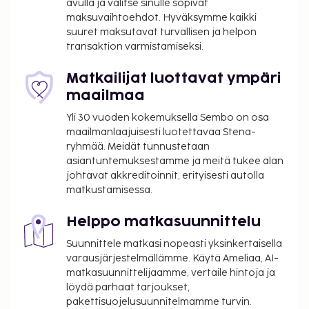
avulla ja valitse sinulle sopivat
maksuvaihtoehdot. Hyväksymme kaikki
Käytössäsi on kielitaitoinen henkilökunta,
suuret maksutavat turvallisen ja helpon
pyykinpesutilat ja hissi. Palveluihin kuuluu
transaktion varmistamiseksi.
maksullinen omatoiminen pysäköinti. Tässä
savuttomassa huoneistohotellissa on 6 kerrosta 1
Matkailijat luottavat ympäri
rakennuksessa ja ilmainen pysäköinti lähistöllä.
maailmaa
Palveluihin lukeutuu esimerkiksi pääsy pyörätuolilla.
Yli 30 vuoden kokemuksella Sembo on osa
Lisämaksullinen buffetaamiainen tarjoillaan
maailmanlaajuisesti luotettavaa Stena-
arkipäivisin klo 7.30–10.00 ja viikonloppuisin klo
ryhmää. Meidät tunnustetaan
8.30–10.00.
asiantuntemuksestamme ja meitä tukee alan
Majoituspaikka veloittaa seuraavat paikan päällä
johtavat akkreditoinnit, erityisesti autolla
matkustamisessa.
suoritettavat maksut. Maksuihin saattaa sisältyä
sovellettavat verot:
Helppo matkasuunnittelu
Takuumaksu: 85 EUR per majoitustila per
Suunnittele matkasi nopeasti yksinkertaisella
yöpyminen
varausjärjestelmällämme. Käytä Ameliaa, AI-
Kaupungin perimä vero: 3.25 EUR per henkilö
matkasuunnittelijaamme, vertaile hintoja ja
per yö. Tätä veroa ei peritä alle 18 vuotta
löydä parhaat tarjoukset,
vanhoilta lapsilta.
pakettisuojelusuunnitelmamme turvin.