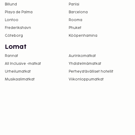
ottamalla yhteyttä majoituspaikkaan
Billund
Pariisi
varausvahvistuksessa olevien tietojen avulla.
Playa de Palma
Barcelona
Jotkin tilat eivät välttämättä ole esteettömiä.
Lontoo
Rooma
Asiakkaat saavat lisätietoja ottamalla yhteyttä
Frederikshavn
Phuket
majoituspaikkaan. Yhteystiedot löytyvät
Göteborg
Kööpenhamina
varausvahvistuksesta.
Lomat
Rannat
Aurinkomatkat
All Inclusive -matkat
Yhdistelmämatkat
Urheilumatkat
Perheystävälliset hotellit
Musikaalimatkat
Viikonloppumatkat