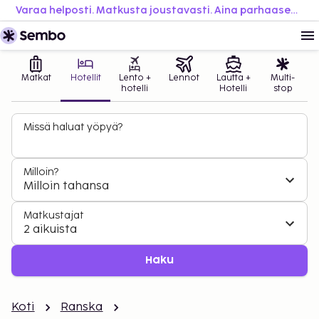
Varaa helposti. Matkusta joustavasti. Aina parhaaseen hintaan.
Matkat
Hotellit
Lento +
Lennot
Lautta +
Multi-
hotelli
Hotelli
stop
Missä haluat yöpyä?
Milloin?
Milloin tahansa
Matkustajat
2 aikuista
Haku
Koti
Ranska