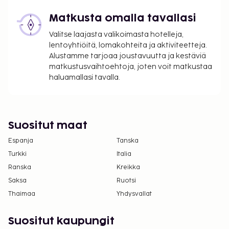
Tässä on mainittu kaikki majoituspaikan meille
Matkusta omalla tavallasi
ilmoittamat maksut.
Valitse laajasta valikoimasta hotelleja,
Maksu buffetaamiaisesta: noin 9 EUR per
lentoyhtiöitä, lomakohteita ja aktiviteetteja.
henkilö
Alustamme tarjoaa joustavuutta ja kestäviä
Omatoiminen pysäköinti: 5 EUR per päivä
matkustusvaihtoehtoja, joten voit matkustaa
Pitkitetyn pysäköinnin lisämaksu: 5 EUR per
haluamallasi tavalla.
päivä
Lemmikit: 6 EUR per lemmikki per päivä
Avustajaeläimistä ei veloiteta lisämaksuja
Suositut maat
Myöhäinen uloskirjautuminen (riippuu
saatavuudesta): 15 EUR
Espanja
Tanska
Turkki
Italia
Yllä oleva luettelo ei ehkä kata kaikkea. Maksut ja
Ranska
Kreikka
takuumaksut eivät välttämättä sisällä veroja, ja ne
Saksa
Ruotsi
saattavat muuttua.
Thaimaa
Yhdysvallat
Kansallisten määräysten vuoksi käteismaksut
eivät voi ylittää 1000 EUR:n suuruista summaa
Suositut kaupungit
tässä majoituspaikassa. Saat lisätietoja asiasta