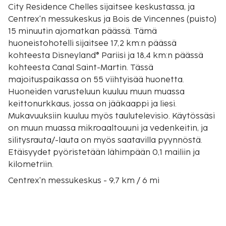
City Residence Chelles sijaitsee keskustassa, ja
Centrex'n messukeskus ja Bois de Vincennes (puisto)
15 minuutin ajomatkan päässä. Tämä
huoneistohotelli sijaitsee 17,2 km:n päässä
kohteesta Disneyland® Pariisi ja 18,4 km:n päässä
kohteesta Canal Saint-Martin. Tässä
majoituspaikassa on 55 viihtyisää huonetta.
Huoneiden varusteluun kuuluu muun muassa
keittonurkkaus, jossa on jääkaappi ja liesi.
Mukavuuksiin kuuluu myös taulutelevisio. Käytössäsi
on muun muassa mikroaaltouuni ja vedenkeitin, ja
silitysrauta/-lauta on myös saatavilla pyynnöstä.
Etäisyydet pyöristetään lähimpään 0,1 mailiin ja
kilometriin.
Centrex'n messukeskus - 9,7 km / 6 mi
Bois de Vincennes (puisto) - 11,3 km / 7 mi
Parc Floral de Paris - 13,3 km / 8,3 mi
Vincennesin linna - 14,8 km / 9,2 mi