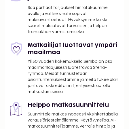
134,7 mi
Saa parhaat tarjoukset hintatakuumme
avulla ja valitse sinulle sopivat
Käytössäsi on express-sisäänkirjautuminen, ilmaiset
maksuvaihtoehdot. Hyväksymme kaikki
sanomalehdet aulassa ja hissi. Seuraavat palvelut
suuret maksutavat turvallisen ja helpon
ovat saatavilla: ilmainen langaton internetyhteys ja
transaktion varmistamiseksi.
myyntiautomaatti. Maksullinen buffetaamiainen
tarjotaan päivittäin klo 7.30–10.00. Tämän
Matkailijat luottavat ympäri
majoituspaikan virallisen tähtiluokituksen on
maailmaa
myöntänyt Ranskan turismin kehitysjärjestö ATOUT.
Yli 30 vuoden kokemuksella Sembo on osa
Majoituspaikka veloittaa seuraavat paikan päällä
maailmanlaajuisesti luotettavaa Stena-
suoritettavat maksut. Maksuihin saattaa sisältyä
ryhmää. Meidät tunnustetaan
sovellettavat verot:
asiantuntemuksestamme ja meitä tukee alan
johtavat akkreditoinnit, erityisesti autolla
Kaupungin perimä vero: 2.93 EUR per henkilö
matkustamisessa.
per yö. Tätä veroa ei peritä alle 18 vuotta
vanhoilta lapsilta.
Helppo matkasuunnittelu
Tässä on mainittu kaikki majoituspaikan meille
Suunnittele matkasi nopeasti yksinkertaisella
ilmoittamat maksut.
varausjärjestelmällämme. Käytä Ameliaa, AI-
matkasuunnittelijaamme, vertaile hintoja ja