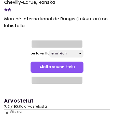
Chevilly-Larue, Ranska
Marché International de Rungis (tukkutori) on
lähistöllä
Lentokenttä
Aloita suunnittelu
Arvostelut
7.2 / 10
316 arvostelusta
Siisteys