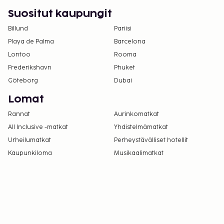
osiossa).
Suositut kaupungit
Billund
Pariisi
Playa de Palma
Barcelona
Lontoo
Rooma
Frederikshavn
Phuket
Göteborg
Dubai
Lomat
Rannat
Aurinkomatkat
All Inclusive -matkat
Yhdistelmämatkat
Urheilumatkat
Perheystävälliset hotellit
Kaupunkiloma
Musikaalimatkat