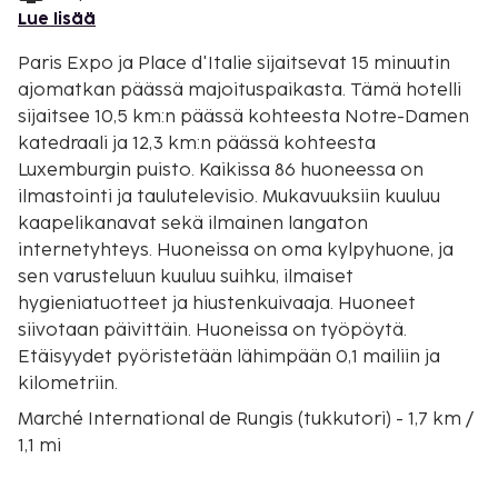
Lue lisää
Paris Expo ja Place d'Italie sijaitsevat 15 minuutin
ajomatkan päässä majoituspaikasta. Tämä hotelli
sijaitsee 10,5 km:n päässä kohteesta Notre-Damen
katedraali ja 12,3 km:n päässä kohteesta
Luxemburgin puisto. Kaikissa 86 huoneessa on
ilmastointi ja taulutelevisio. Mukavuuksiin kuuluu
kaapelikanavat sekä ilmainen langaton
internetyhteys. Huoneissa on oma kylpyhuone, ja
sen varusteluun kuuluu suihku, ilmaiset
hygieniatuotteet ja hiustenkuivaaja. Huoneet
siivotaan päivittäin. Huoneissa on työpöytä.
Etäisyydet pyöristetään lähimpään 0,1 mailiin ja
kilometriin.
Marché International de Rungis (tukkutori) - 1,7 km /
1,1 mi
Gustave Roussy - 3,6 km / 2,3 mi