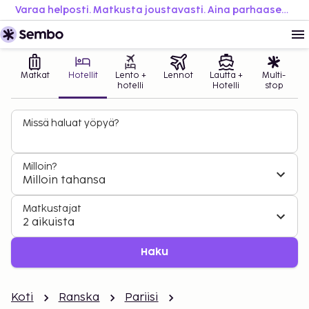
Varaa helposti. Matkusta joustavasti. Aina parhaaseen hintaan.
Matkat
Hotellit
Lento +
Lennot
Lautta +
Multi-
hotelli
Hotelli
stop
Missä haluat yöpyä?
Milloin?
Milloin tahansa
Matkustajat
2 aikuista
Haku
Koti
Ranska
Pariisi