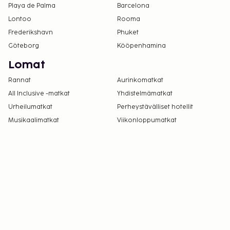
Playa de Palma
Barcelona
Lontoo
Rooma
Frederikshavn
Phuket
Göteborg
Kööpenhamina
Lomat
Rannat
Aurinkomatkat
All Inclusive -matkat
Yhdistelmämatkat
Urheilumatkat
Perheystävälliset hotellit
Musikaalimatkat
Viikonloppumatkat