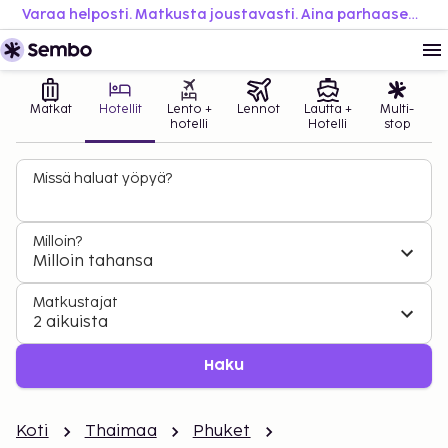
Varaa helposti. Matkusta joustavasti. Aina parhaaseen hintaan.
Matkat
Hotellit
Lento +
Lennot
Lautta +
Multi-
hotelli
Hotelli
stop
Missä haluat yöpyä?
Milloin?
Milloin tahansa
Matkustajat
2 aikuista
Haku
Koti
Thaimaa
Phuket