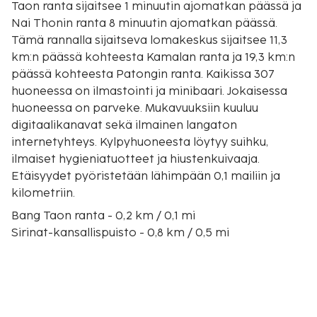
Taon ranta sijaitsee 1 minuutin ajomatkan päässä ja
Nai Thonin ranta 8 minuutin ajomatkan päässä.
Tämä rannalla sijaitseva lomakeskus sijaitsee 11,3
km:n päässä kohteesta Kamalan ranta ja 19,3 km:n
päässä kohteesta Patongin ranta. Kaikissa 307
huoneessa on ilmastointi ja minibaari. Jokaisessa
huoneessa on parveke. Mukavuuksiin kuuluu
digitaalikanavat sekä ilmainen langaton
internetyhteys. Kylpyhuoneesta löytyy suihku,
ilmaiset hygieniatuotteet ja hiustenkuivaaja.
Etäisyydet pyöristetään lähimpään 0,1 mailiin ja
kilometriin.
Bang Taon ranta - 0,2 km / 0,1 mi
Sirinat-kansallispuisto - 0,8 km / 0,5 mi
Laguna Phuket Golf Club - 1,7 km / 1,1 mi
Layanin ranta - 2,7 km / 1,7 mi
Phuket Adventure Mini Golf - 3,5 km / 2,2 mi
Boat Avenue Mall Phuketin ostoskeskus - 4,3 km /