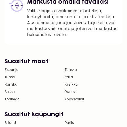
Matkusta omalla tavallasi
Tässä on mainittu kaikki majoituspaikan meille
Valitse laajasta valikoimasta hotelleja,
ilmoittamat maksut.
lentoyhtiöitä, lomakohteita ja aktiviteetteja.
Maksu buffetaamiaisesta: noin 800 THB
Alustamme tarjoaa joustavuutta ja kestäviä
aikuisille ja 400 THB lapsille
matkustusvaihtoehtoja, joten voit matkustaa
Lisävuode: 1600.0 THB per yö
haluamallasi tavalla.
Yllä oleva luettelo ei ehkä kata kaikkea. Maksut ja
takuumaksut eivät välttämättä sisällä veroja, ja ne
saattavat muuttua.
Suositut maat
Hierontapalvelut tulee varata etukäteen.
Espanja
Tanska
Varauksen voi tehdä ottamalla
Turkki
Italia
majoituspaikkaan yhteyttä ennen saapumista
Ranska
Kreikka
soittamalla varausvahvistuksessa olevaan
Saksa
Ruotsi
numeroon.
Thaimaa
Yhdysvallat
Tämä majoituspaikka ei salli lemmikkejä ja
avustajaeläimiä.
Suositut kaupungit
Asiakkaat voivat päästä huoneeseen
mobiililaitteella.
Billund
Pariisi