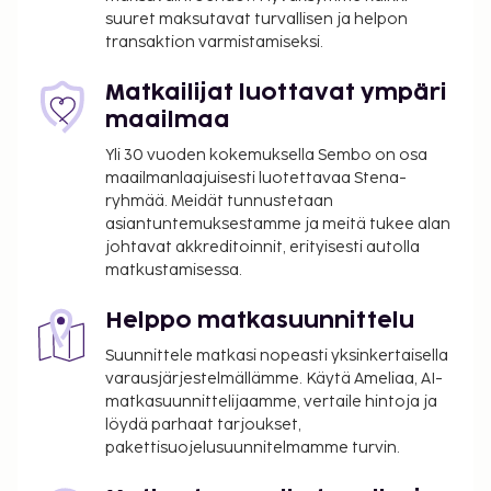
sen palveluihin kuuluvat muun muassa
suuret maksutavat turvallisen ja helpon
hierontapalvelut ja vartalohoidot. Kokeile
transaktion varmistamiseksi.
palveluihin kuuluvaa 2 ulkouima-allasta. Myös
kuntokeskus kuuluu tämän hotellin tarjontaan.
Matkailijat luottavat ympäri
Tämän lomakeskuksen palveluihin kuuluu muun
maailmaa
muassa ilmainen langaton internetyhteys,
Yli 30 vuoden kokemuksella Sembo on osa
concierge-palvelut ja lastenvahti (lisämaksusta).
maailmanlaajuisesti luotettavaa Stena-
Tämä lomakeskus tarjoaa asiakkailleen 3
ryhmää. Meidät tunnustetaan
ravintolaa. Palveluihin kuuluu myös
asiantuntemuksestamme ja meitä tukee alan
ympärivuorokautinen huonepalvelu. Haluatko
johtavat akkreditoinnit, erityisesti autolla
rentoutua? Nauti muutama drinkki 2 baarissa.
matkustamisessa.
Maksullinen buffetaamiainen tarjotaan päivittäin
klo 6.30–10.30.
Helppo matkasuunnittelu
Majoituspaikka veloittaa seuraavat paikan päällä
Suunnittele matkasi nopeasti yksinkertaisella
suoritettavat maksut. Maksuihin saattaa sisältyä
varausjärjestelmällämme. Käytä Ameliaa, AI-
matkasuunnittelijaamme, vertaile hintoja ja
sovellettavat verot:
löydä parhaat tarjoukset,
Takuumaksu: 1000 THB per majoitustila per
pakettisuojelusuunnitelmamme turvin.
päivä