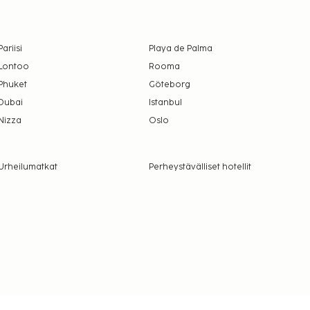
Pariisi
Playa de Palma
Lontoo
Rooma
Phuket
Göteborg
Dubai
Istanbul
Nizza
Oslo
Urheilumatkat
Perheystävälliset hotellit