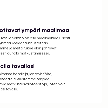
luottavat ympäri maailmaa
uksella Sembo on osa maailmanlaajuisesti
ryhmää. Meidät tunnustetaan
mme ja meitä tukee alan johtavat
isesti autolla matkustamisessa.
lla tavallasi
oimasta hotelleja, lentoyhtiöitä,
viteetteja. Alustamme tarjoaa
äviä matkustusvaihtoehtoja, joten voit
si tavalla.