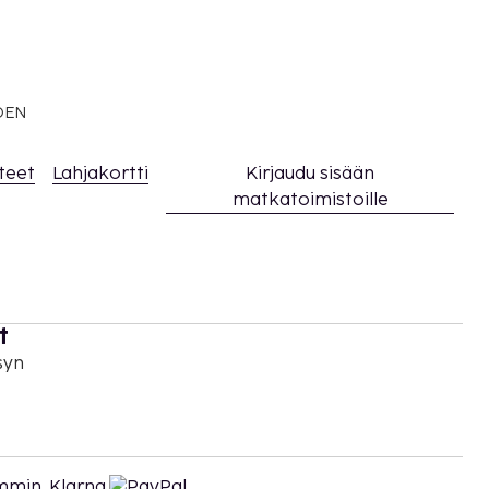
EDEN
teet
Lahjakortti
Kirjaudu sisään
matkatoimistoille
t
syn