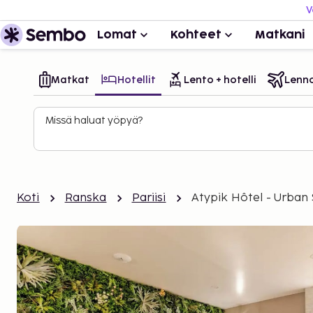
V
Lomat
Kohteet
Matkani
Matkat
Hotellit
Lento + hotelli
Lenn
Missä haluat yöpyä?
Koti
Ranska
Pariisi
Atypik Hôtel - Urban 