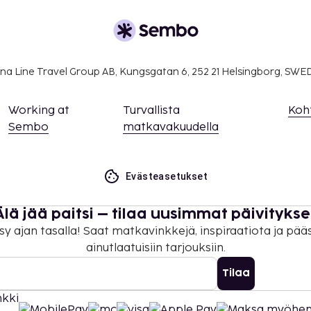
 varausvahvistuksessa
rekkäisiä huoneita, joiden
amalla yhteyttä
usvahvistuksesta.
na Line Travel Group AB, Kungsgatan 6, 252 21 Helsingborg, SW
uksen ottamalla yhteyttä
vahvistuksessa olevia
Working at
Turvallista
Koh
Sembo
matkavakuudella
on uloskirjautuminen ovat
Evästeasetukset
kaikki asiakkaat
identiteettiin katsomatta
Älä jää paitsi – tilaa uusimmat päivitykse
sy ajan tasalla! Saat matkavinkkejä, inspiraatiota ja pää
ainutlaatuisiin tarjouksiin.
Tilaa