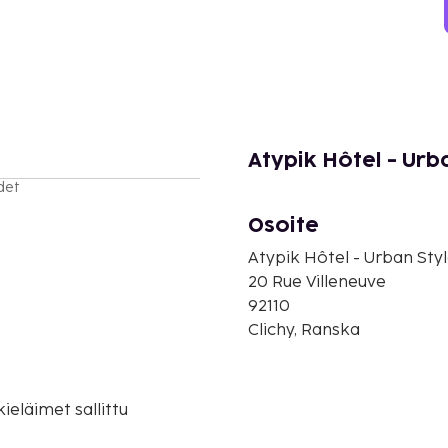
Atypik Hôtel - Urb
det
Osoite
Atypik Hôtel - Urban Sty
20 Rue Villeneuve
92110
Clichy, Ranska
o
eläimet sallittu