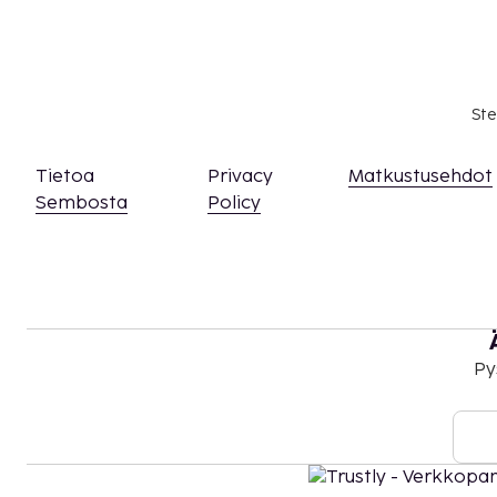
asiasta ottamalla yhteyttä majoituspaikkaan
olevien tietojen avulla.
Majoituspaikassa on tarjolla yhdistettäviä/vie
saatavuus on rajoitettua. Niitä voi pyytää ott
majoituspaikkaan. Yhteystiedot löytyvät vara
Ste
Asiakkaat voivat järjestää lemmikkien majoit
suoraan majoituspaikkaan käyttämällä varaus
Tietoa
Privacy
Matkustusehdot
yhteystietoja.
Sembosta
Policy
Pysäköintialueella on korkeusrajoituksia.
Kontaktiton sisäänkirjautuminen ja kontaktit
saatavilla.
Tämä majoituspaikka toivottaa tervetulleiksi 
seksuaaliseen suuntautumiseen tai sukupuoli-
(LGBTQ+ -ystävällinen).
Py