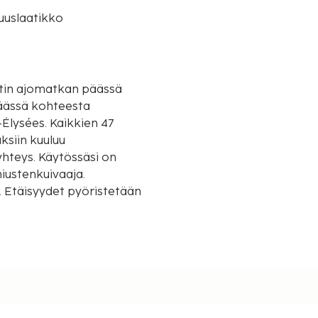
suuslaatikko
uutin ajomatkan päässä
päässä kohteesta
Élysées. Kaikkien 47
ksiin kuuluu
yhteys. Käytössäsi on
iustenkuivaaja.
ä. Etäisyydet pyöristetään
 mi