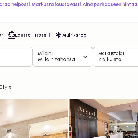
araa helposti. Matkusta joustavasti. Aina parhaaseen hintaa
ot
Lautta + Hotelli
Multi-stop
Milloin?
Matkustajat
Milloin tahansa
2 aikuista
Style