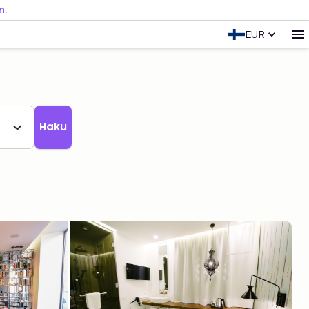
n.
EUR
Haku