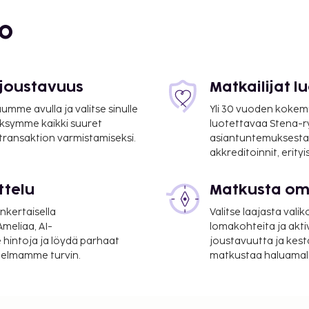
bo
 joustavuus
Matkailijat 
mme avulla ja valitse sinulle
Yli 30 vuoden kokem
ksymme kaikki suuret
luotettavaa Stena-
 transaktion varmistamiseksi.
asiantuntemuksesta
akkreditoinnit, erity
ttelu
Matkusta oma
7 km / 18,5 mi
nkertaisella
Valitse laajasta valik
- Charles de Gaullen
meliaa, AI-
lomakohteita ja akti
 hintoja ja löydä parhaat
joustavuutta ja kest
itelmamme turvin.
matkustaa haluamalla
n auki oleva vastaanotto
 maksullinen omatoiminen
vuuksiin kuuluu poreallas