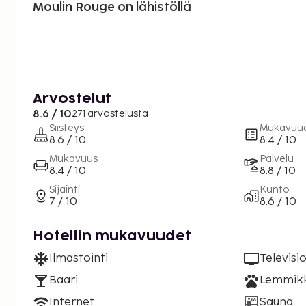
Moulin Rouge on lähistöllä
Arvostelut
8.6 / 10
271 arvostelusta
Siisteys
Mukavuu
8.6 / 10
8.4 / 10
Mukavuus
Palvelu
8.4 / 10
8.8 / 10
Sijainti
Kunto
7 / 10
8.6 / 10
Hotellin mukavuudet
Ilmastointi
Televisi
Baari
Lemmikki
Internet
Sauna