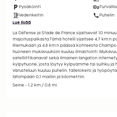
Pysäköinti
Turvalli
Vedenkeitin
Puhelin
Lue lisää
La Défense ja Stade de France sijaitsevat 10 min
majoituspaikasta.Tämä hotelli sijaitsee 4,7 km:n 
Riemukaari ja 4,8 km:n päässä kohteesta Champs-
huoneen mukavuuksiin kuuluu ilmastointi. Mukavuu
satelliittikanavat sekä ilmainen langaton internet
kylpyhuone, josta löytyy kylpyamme tai suihku ja h
Varusteluun kuuluu puhelin, tallelokero ja työpöyt
lähimpään 0,1 mailiin ja kilometriin.
Seine - 1,2 km / 0,8 mi
Place de Clichy (aukio) - 3 km / 1,8 mi
Saint-Ouenin kirpputori - 3,2 km / 2 mi
La Machine du Moulin Rougen yökerho - 3,2 km / 2
Moulin Rouge - 3,2 km / 2 mi
Parc Monceau (puisto) - 3,3 km / 2,1 mi