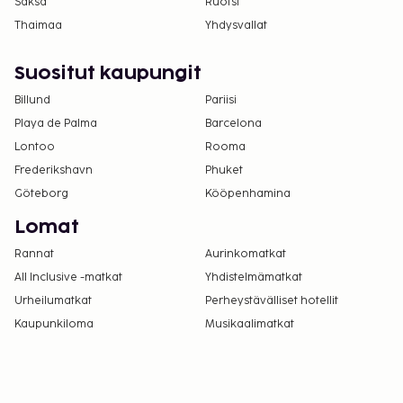
Saksa
Ruotsi
ottamalla yhteyttä majoituspaikkaan
Thaimaa
Yhdysvallat
varausvahvistuksessa olevien tietojen avulla.
Majoituspaikka siivotaan ammattimaisesti.
Suositut kaupungit
Kontaktiton sisäänkirjautuminen ja kontaktiton
uloskirjautuminen ovat saatavilla.
Billund
Pariisi
Playa de Palma
Barcelona
Lontoo
Rooma
Frederikshavn
Phuket
Göteborg
Kööpenhamina
Lomat
Rannat
Aurinkomatkat
All Inclusive -matkat
Yhdistelmämatkat
Urheilumatkat
Perheystävälliset hotellit
Kaupunkiloma
Musikaalimatkat