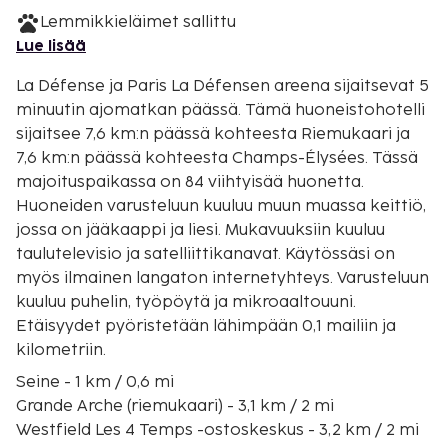
Lemmikkieläimet sallittu
Lue lisää
La Défense ja Paris La Défensen areena sijaitsevat 5
minuutin ajomatkan päässä. Tämä huoneistohotelli
sijaitsee 7,6 km:n päässä kohteesta Riemukaari ja
7,6 km:n päässä kohteesta Champs-Élysées. Tässä
majoituspaikassa on 84 viihtyisää huonetta.
Huoneiden varusteluun kuuluu muun muassa keittiö,
jossa on jääkaappi ja liesi. Mukavuuksiin kuuluu
taulutelevisio ja satelliittikanavat. Käytössäsi on
myös ilmainen langaton internetyhteys. Varusteluun
kuuluu puhelin, työpöytä ja mikroaaltouuni.
Etäisyydet pyöristetään lähimpään 0,1 mailiin ja
kilometriin.
Seine - 1 km / 0,6 mi
Grande Arche (riemukaari) - 3,1 km / 2 mi
Westfield Les 4 Temps -ostoskeskus - 3,2 km / 2 mi