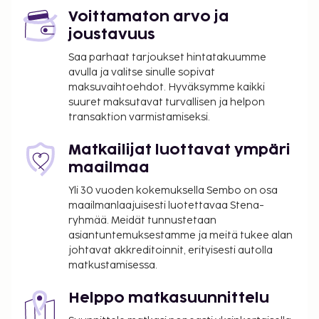
Voittamaton arvo ja
Käytössäsi on ympäri vuorokauden auki oleva
joustavuus
vastaanotto, matkatavarasäilytys ja
pyykinpesutilat. Palveluihin kuuluu maksullinen
Saa parhaat tarjoukset hintatakuumme
omatoiminen pysäköinti. Käytössäsi on terassi sekä
avulla ja valitse sinulle sopivat
maksuvaihtoehdot. Hyväksymme kaikki
ilmainen langaton internetyhteys ja
suuret maksutavat turvallisen ja helpon
kiertoajelu-/lippupalvelu. Lisämaksullinen
transaktion varmistamiseksi.
mannermainen aamiainen tarjoillaan arkipäivisin
klo 7.00–10.00 ja viikonloppuisin klo 7.30–10.30.
Matkailijat luottavat ympäri
LOCALIZE
maailmaa
Majoituspaikka veloittaa seuraavat paikan päällä
Yli 30 vuoden kokemuksella Sembo on osa
suoritettavat maksut. Maksuihin saattaa sisältyä
maailmanlaajuisesti luotettavaa Stena-
sovellettavat verot:
ryhmää. Meidät tunnustetaan
asiantuntemuksestamme ja meitä tukee alan
Kaupungin perimä vero: 4.88 EUR per henkilö
johtavat akkreditoinnit, erityisesti autolla
per yö. Tätä veroa ei peritä alle 18 vuotta
matkustamisessa.
vanhoilta lapsilta.
Siivousmaksut vaihtelevat yöpymisen keston
Helppo matkasuunnittelu
mukaan