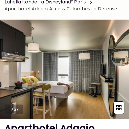
Lähellä kohdetta Disneyland® Paris
Aparthotel Adagio Access Colombes La Défense
1
/
27
Aparthotel Adagio