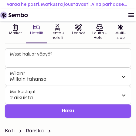
Varaa helposti. Matkusta joustavasti. Aina parhaaseen hintaan.
Matkat
Hotellit
Lento +
Lennot
Lautta +
Multi-
hotelli
Hotelli
stop
Missä haluat yöpyä?
Milloin?
Milloin tahansa
Matkustajat
2 aikuista
Haku
Koti
Ranska