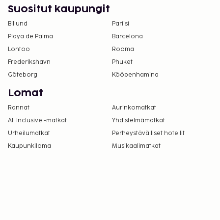
majoituspaikkaan käyttämällä
Suositut kaupungit
varausvahvistuksessa olevia yhteystietoja
Billund
Pariisi
(lemmikeistä veloitetaan lisämaksuja, ja niistä
Playa de Palma
Barcelona
löytyy lisätietoja lisämaksuja koskevassa
Lontoo
Rooma
osiossa).
Kontaktiton sisäänkirjautuminen ja kontaktiton
Frederikshavn
Phuket
uloskirjautuminen ovat saatavilla.
Göteborg
Kööpenhamina
Lomat
Rannat
Aurinkomatkat
All Inclusive -matkat
Yhdistelmämatkat
Urheilumatkat
Perheystävälliset hotellit
Kaupunkiloma
Musikaalimatkat