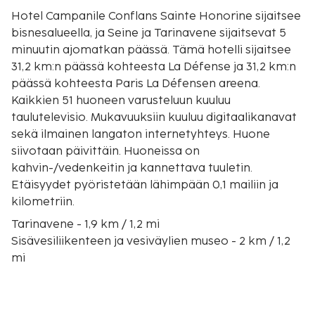
Hotel Campanile Conflans Sainte Honorine sijaitsee
bisnesalueella, ja Seine ja Tarinavene sijaitsevat 5
minuutin ajomatkan päässä. Tämä hotelli sijaitsee
31,2 km:n päässä kohteesta La Défense ja 31,2 km:n
päässä kohteesta Paris La Défensen areena.
Kaikkien 51 huoneen varusteluun kuuluu
taulutelevisio. Mukavuuksiin kuuluu digitaalikanavat
sekä ilmainen langaton internetyhteys. Huone
siivotaan päivittäin. Huoneissa on
kahvin-/vedenkeitin ja kannettava tuuletin.
Etäisyydet pyöristetään lähimpään 0,1 mailiin ja
kilometriin.
Tarinavene - 1,9 km / 1,2 mi
Sisävesiliikenteen ja vesiväylien museo - 2 km / 1,2
mi
Seine - 2 km / 1,3 mi
Marsalkka Ney - 2,6 km / 1,6 mi
Blob-hyppy - 3,4 km / 2,1 mi