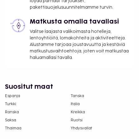
löydä parhaat tarjoukset,
pakettisuojelusuunnitelmamme turvin.
Tässä on mainittu kaikki majoituspaikan meille
ilmoittamat maksut.
Matkusta omalla tavallasi
Maksu buffetaamiaisesta: noin 14.9 EUR
Valitse laajasta valikoimasta hotelleja,
aikuisille ja 7.45 EUR lapsille
lentoyhtiöitä, lomakohteita ja aktiviteetteja.
Lemmikit: 5.00 EUR per majoitustila per yö
Alustamme tarjoaa joustavuutta ja kestäviä
matkustusvaihtoehtoja, joten voit matkustaa
Avustajaeläimistä ei veloiteta lisämaksuja
haluamallasi tavalla.
Yllä oleva luettelo ei ehkä kata kaikkea. Maksut ja
takuumaksut eivät välttämättä sisällä veroja, ja ne
saattavat muuttua.
Suositut maat
Kansallisten määräysten vuoksi käteismaksut
Espanja
eivät voi ylittää 1000 EUR:n suuruista summaa
Tanska
tässä majoituspaikassa. Saat lisätietoja asiasta
Turkki
Italia
ottamalla yhteyttä majoituspaikkaan
Ranska
Kreikka
varausvahvistuksessa olevien tietojen avulla.
Saksa
Ruotsi
Asiakkaat voivat järjestää lemmikkiensä
Thaimaa
Yhdysvallat
majoituksen ottamalla yhteyttä suoraan