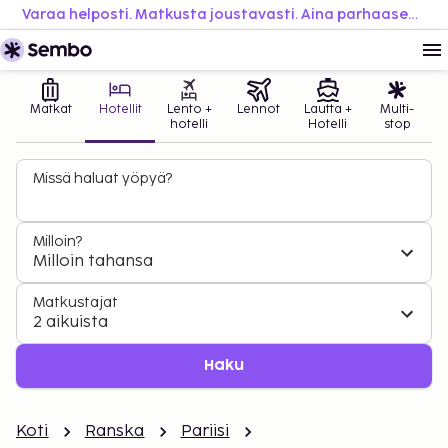
Varaa helposti. Matkusta joustavasti. Aina parhaaseen hintaan.
Matkat
Hotellit
Lento +
Lennot
Lautta +
Multi-
hotelli
Hotelli
stop
Missä haluat yöpyä?
Milloin?
Milloin tahansa
Matkustajat
2 aikuista
Haku
Koti
Ranska
Pariisi