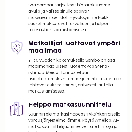
Saa parhaat tarjoukset hintatakuumme
Palveluihin kuuluu ilmainen pysäköinti. Käytössäsi on
avulla ja valitse sinulle sopivat
puutarha sekä ilmainen langaton internetyhteys ja
maksuvaihtoehdot. Hyväksymme kaikki
juhlasali. Hotellin ravintola on hyvä paikka illallisen
suuret maksutavat turvallisen ja helpon
nauttimiseen, tai voit hyödyntää kahvilan tarjonnan.
transaktion varmistamiseksi.
Päätä päiväsi nauttimalla muutama drinkki
baarissa. Lisämaksullinen buffetaamiainen
Matkailijat luottavat ympäri
tarjoillaan arkipäivisin klo 6.30–9.00 ja
maailmaa
viikonloppuisin klo 7.30–10.00. Tämän
Yli 30 vuoden kokemuksella Sembo on osa
majoituspaikan virallisen tähtiluokituksen on
maailmanlaajuisesti luotettavaa Stena-
myöntänyt Ranskan turismin kehitysjärjestö ATOUT.
ryhmää. Meidät tunnustetaan
asiantuntemuksestamme ja meitä tukee alan
Majoituspaikka veloittaa seuraavat paikan päällä
johtavat akkreditoinnit, erityisesti autolla
suoritettavat maksut. Maksuihin saattaa sisältyä
matkustamisessa.
sovellettavat verot:
Takuumaksu: 120 EUR per majoitustila per
Helppo matkasuunnittelu
yöpyminen
Suunnittele matkasi nopeasti yksinkertaisella
Kaupungin perimä vero: 4.88 EUR per henkilö
varausjärjestelmällämme. Käytä Ameliaa, AI-
per yö. Tätä veroa ei peritä alle 18 vuotta
matkasuunnittelijaamme, vertaile hintoja ja
vanhoilta lapsilta.