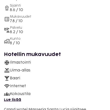
Sijainti
8.6 / 10
Mukavuudet
7.8 / 10
Palvelu
8.2 / 10
Kunto
8 / 10
Hotellin mukavuudet
Ilmastointi
Uima-allas
Baari
Internet
Kokoustila
Lue lisää
Grand Hotel Masseria Santa Lucia sijaitsee