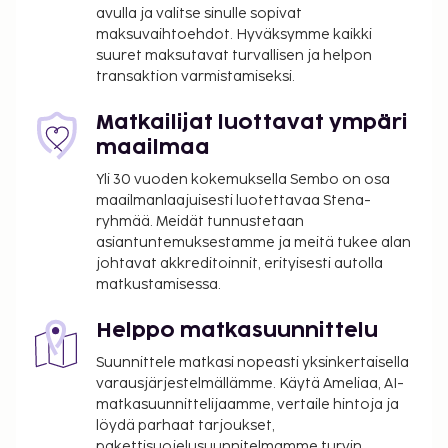
palveluihin sisältyvät muun muassa
avulla ja valitse sinulle sopivat
maksuvaihtoehdot. Hyväksymme kaikki
hierontapalvelut, vartalohoidot ja kasvohoidot.
suuret maksutavat turvallisen ja helpon
Vietä rento päivä rannalla. Jos haluat vaihtelua
transaktion varmistamiseksi.
auringonottoon, hotellista löytyvät myös seuraavat
palvelut: ulkotenniskenttää ja poreallas. Tämän
Matkailijat luottavat ympäri
hotellin palveluihin kuuluu muun muassa ilmainen
maailmaa
langaton internetyhteys, concierge-palvelut ja
Yli 30 vuoden kokemuksella Sembo on osa
lastenvahti (lisämaksusta). Lähistöllä sijaitseville
maailmanlaajuisesti luotettavaa Stena-
nähtävyyksille pääsee helposti alueellisilla
ryhmää. Meidät tunnustetaan
kuljetuksilla (lisämaksusta). Tämä hotelli tarjoaa
asiantuntemuksestamme ja meitä tukee alan
asiakkailleen ravintolan. Palveluihin kuuluu myös
johtavat akkreditoinnit, erityisesti autolla
huonepalvelu (rajoitettuina aikoina). Baarissa voit
matkustamisessa.
nauttia raikasta juotavaa. Ilmainen tilauksen
mukaan valmistettu aamiainen tarjoillaan päivittäin
Helppo matkasuunnittelu
klo 7.30–10.00. Tämä majoituspaikka on saanut
Suunnittele matkasi nopeasti yksinkertaisella
virallisen tähtiluokituksensa taholta the local rating
varausjärjestelmällämme. Käytä Ameliaa, AI-
authority.
matkasuunnittelijaamme, vertaile hintoja ja
löydä parhaat tarjoukset,
Majoituspaikka veloittaa seuraavat paikan päällä
pakettisuojelusuunnitelmamme turvin.