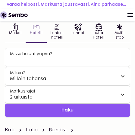
Varaa helposti. Matkusta joustavasti. Aina parhaaseen hintaan.
Matkat
Hotellit
Lento +
Lennot
Lautta +
Multi-
hotelli
Hotelli
stop
Missä haluat yöpyä?
Milloin?
Milloin tahansa
Matkustajat
2 aikuista
Haku
Koti
Italia
Brindisi