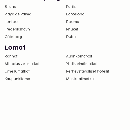
toukokuuta – 30. syyskuuta.
Billund
Pariisi
Vain sisäänkirjautuneet asiakkaat saavat
Playa de Palma
Barcelona
oleskella huoneissa.
Lontoo
Rooma
Majoituspaikassa on tarjolla
Frederikshavn
Phuket
yhdistettäviä/vierekkäisiä huoneita, joiden
Göteborg
Dubai
saatavuus on rajoitettua. Niitä voi pyytää
Lomat
ottamalla yhteyttä majoituspaikkaan.
Yhteystiedot löytyvät varausvahvistuksesta.
Rannat
Aurinkomatkat
All Inclusive -matkat
Yhdistelmämatkat
Urheilumatkat
Perheystävälliset hotellit
Kaupunkiloma
Musikaalimatkat