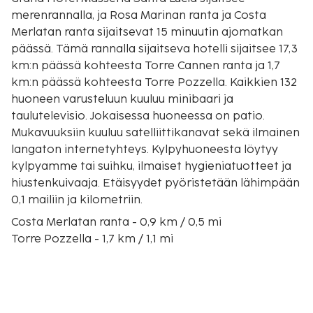
merenrannalla, ja Rosa Marinan ranta ja Costa
Merlatan ranta sijaitsevat 15 minuutin ajomatkan
päässä. Tämä rannalla sijaitseva hotelli sijaitsee 17,3
km:n päässä kohteesta Torre Cannen ranta ja 1,7
km:n päässä kohteesta Torre Pozzella. Kaikkien 132
huoneen varusteluun kuuluu minibaari ja
taulutelevisio. Jokaisessa huoneessa on patio.
Mukavuuksiin kuuluu satelliittikanavat sekä ilmainen
langaton internetyhteys. Kylpyhuoneesta löytyy
kylpyamme tai suihku, ilmaiset hygieniatuotteet ja
hiustenkuivaaja. Etäisyydet pyöristetään lähimpään
0,1 mailiin ja kilometriin.
Costa Merlatan ranta - 0,9 km / 0,5 mi
Torre Pozzella - 1,7 km / 1,1 mi
Torre Pozelle - 1,8 km / 1,1 mi
Gorgognolon ranta - 2,9 km / 1,8 mi
Lamaforcan ranta - 3,1 km / 1,9 mi
Mezzalunan ranta - 6,3 km / 3,9 mi