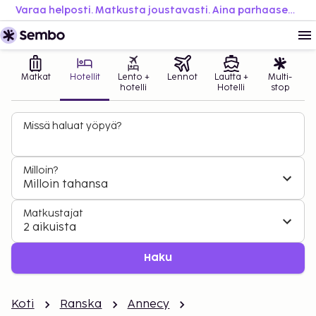
Varaa helposti. Matkusta joustavasti. Aina parhaaseen hintaan.
Matkat
Hotellit
Lento +
Lennot
Lautta +
Multi-
hotelli
Hotelli
stop
Missä haluat yöpyä?
Milloin?
Milloin tahansa
Matkustajat
2 aikuista
Haku
Koti
Ranska
Annecy