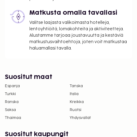
Avustajaeläimistä ei veloiteta lisämaksuja
Matkusta omalla tavallasi
Yllä oleva luettelo ei ehkä kata kaikkea. Maksut ja
Valitse laajasta valikoimasta hotelleja,
takuumaksut eivät välttämättä sisällä veroja, ja ne
lentoyhtiöitä, lomakohteita ja aktiviteetteja.
saattavat muuttua.
Alustamme tarjoaa joustavuutta ja kestäviä
Kansallisten määräysten vuoksi käteismaksut
matkustusvaihtoehtoja, joten voit matkustaa
eivät voi ylittää 1000 EUR:n suuruista summaa
haluamallasi tavalla.
tässä majoituspaikassa. Saat lisätietoja asiasta
ottamalla yhteyttä majoituspaikkaan
varausvahvistuksessa olevien tietojen avulla.
Suositut maat
Espanja
Tanska
Turkki
Italia
Ranska
Kreikka
Saksa
Ruotsi
Thaimaa
Yhdysvallat
Suositut kaupungit