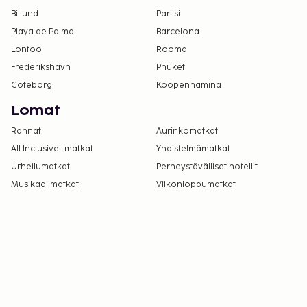
Billund
Pariisi
Playa de Palma
Barcelona
Lontoo
Rooma
Frederikshavn
Phuket
Göteborg
Kööpenhamina
Lomat
Rannat
Aurinkomatkat
All Inclusive -matkat
Yhdistelmämatkat
Urheilumatkat
Perheystävälliset hotellit
Musikaalimatkat
Viikonloppumatkat