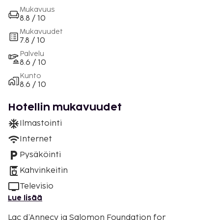
Mukavuus
8.8 / 10
Mukavuudet
7.8 / 10
Palvelu
8.6 / 10
Kunto
8.6 / 10
Hotellin mukavuudet
Ilmastointi
Internet
Pysäköinti
Kahvinkeitin
Televisio
Lue lisää
Lac d’Annecy ja Salomon Foundation for