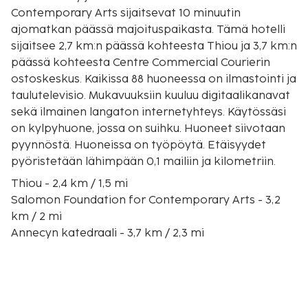
Contemporary Arts sijaitsevat 10 minuutin
ajomatkan päässä majoituspaikasta. Tämä hotelli
sijaitsee 2,7 km:n päässä kohteesta Thiou ja 3,7 km:n
päässä kohteesta Centre Commercial Courierin
ostoskeskus. Kaikissa 88 huoneessa on ilmastointi ja
taulutelevisio. Mukavuuksiin kuuluu digitaalikanavat
sekä ilmainen langaton internetyhteys. Käytössäsi
on kylpyhuone, jossa on suihku. Huoneet siivotaan
pyynnöstä. Huoneissa on työpöytä. Etäisyydet
pyöristetään lähimpään 0,1 mailiin ja kilometriin.
Thiou - 2,4 km / 1,5 mi
Salomon Foundation for Contemporary Arts - 3,2
km / 2 mi
Annecyn katedraali - 3,7 km / 2,3 mi
Annecyn linna - 3,7 km / 2,3 mi
Palais de l Ile - 3,8 km / 2,3 mi
Lac d’Annecy - 3,8 km / 2,4 mi
Church of St. Francis (kirkko) - 3,8 km / 2,4 mi