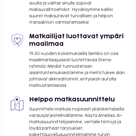
palvelut ovat saatavilla: ilmainen langaton
avulla ja valitse sinulle sopivat
maksuvaihtoehdot. Hyväksymme kaikki
internetyhteys, televisio yleisissä tiloissa ja
suuret maksutavat turvallisen ja helpon
myyntiautomaatti. Lisämaksullinen
transaktion varmistamiseksi.
buffetaamiainen tarjoillaan arkipäivisin klo 6.30–
10.00 ja viikonloppuisin klo 7.30–10.30.
Matkailijat luottavat ympäri
Majoituspaikka veloittaa seuraavat paikan päällä
maailmaa
suoritettavat maksut. Maksuihin saattaa sisältyä
Yli 30 vuoden kokemuksella Sembo on osa
sovellettavat verot:
maailmanlaajuisesti luotettavaa Stena-
5.00 prosentin suuruinen
ryhmää. Meidät tunnustetaan
asiantuntemuksestamme ja meitä tukee alan
kaupunki-/paikallisvero peritään
johtavat akkreditoinnit, erityisesti autolla
matkustamisessa.
Tässä on mainittu kaikki majoituspaikan meille
ilmoittamat maksut.
Helppo matkasuunnittelu
Maksu buffetaamiaisesta: noin 11.90–13.90 EUR
Suunnittele matkasi nopeasti yksinkertaisella
aikuisille ja 4.50–4.50 EUR lapsille
varausjärjestelmällämme. Käytä Ameliaa, AI-
Kattamaton omatoiminen pysäköinti: 5 EUR
matkasuunnittelijaamme, vertaile hintoja ja
per yö
löydä parhaat tarjoukset,
Lemmikit: 6 EUR per lemmikki per yö
pakettisuojelusuunnitelmamme turvin.