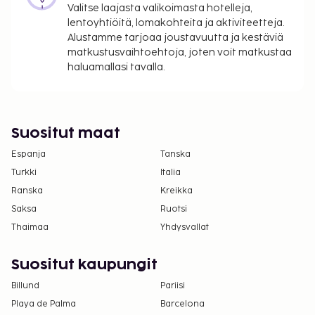
Valitse laajasta valikoimasta hotelleja,
lentoyhtiöitä, lomakohteita ja aktiviteetteja.
Alustamme tarjoaa joustavuutta ja kestäviä
matkustusvaihtoehtoja, joten voit matkustaa
haluamallasi tavalla.
Suositut maat
Espanja
Tanska
Turkki
Italia
Ranska
Kreikka
Saksa
Ruotsi
Thaimaa
Yhdysvallat
Suositut kaupungit
Billund
Pariisi
Playa de Palma
Barcelona