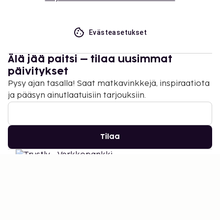
Evästeasetukset
Älä jää paitsi – tilaa uusimmat
päivitykset
Pysy ajan tasalla! Saat matkavinkkejä, inspiraatiota
ja pääsyn ainutlaatuisiin tarjouksiin.
Tilaa
©
2026
Stena Line Travel Group AB