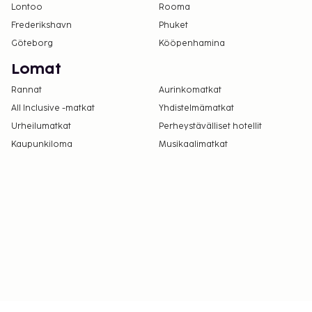
Lontoo
Rooma
Frederikshavn
Phuket
Göteborg
Kööpenhamina
Lomat
Rannat
Aurinkomatkat
All Inclusive -matkat
Yhdistelmämatkat
Urheilumatkat
Perheystävälliset hotellit
Kaupunkiloma
Musikaalimatkat