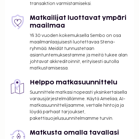
transaktion varmistamiseksi.
takuumaksut eivät välttämättä sisällä veroja, ja ne
saattavat muuttua.
Matkailijat luottavat ympäri
maailmaa
Yli 30 vuoden kokemuksella Sembo on osa
maailmanlaajuisesti luotettavaa Stena-
ryhmää. Meidät tunnustetaan
asiantuntemuksestamme ja meitä tukee alan
johtavat akkreditoinnit, erityisesti autolla
matkustamisessa.
Helppo matkasuunnittelu
Suunnittele matkasi nopeasti yksinkertaisella
varausjärjestelmällämme. Käytä Ameliaa, AI-
matkasuunnittelijaamme, vertaile hintoja ja
löydä parhaat tarjoukset,
pakettisuojelusuunnitelmamme turvin.
Matkusta omalla tavallasi