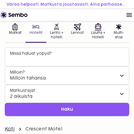
Varaa helposti. Matkusta joustavasti. Aina parhaaseen hintaan.
Matkat
Hotellit
Lento +
Lennot
Lautta +
Multi-
hotelli
Hotelli
stop
Missä haluat yöpyä?
Milloin?
Milloin tahansa
Matkustajat
2 aikuista
Haku
Koti
Crescent Motel