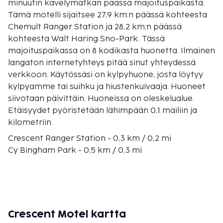
minuutin kävelymatkan päässä majoituspaikasta.
Tämä motelli sijaitsee 27,9 km:n päässä kohteesta
Chemult Ranger Station ja 28,2 km:n päässä
kohteesta Walt Haring Sno-Park. Tässä
majoituspaikassa on 8 kodikasta huonetta. Ilmainen
langaton internetyhteys pitää sinut yhteydessä
verkkoon. Käytössäsi on kylpyhuone, josta löytyy
kylpyamme tai suihku ja hiustenkuivaaja. Huoneet
siivotaan päivittäin. Huoneissa on oleskelualue.
Etäisyydet pyöristetään lähimpään 0,1 mailiin ja
kilometriin.
Crescent Ranger Station - 0,3 km / 0,2 mi
Cy Bingham Park - 0,5 km / 0,3 mi
Chemult Ranger Station - 27,9 km / 17,4 mi
Walt Haring Sno-Park - 28,2 km / 17,5 mi
Little River Plaza - 28,2 km / 17,5 mi
La Pine Square - 28,3 km / 17,6 mi
Frontier Heritage Park - 28,4 km / 17,7 mi
Crescent Motel kartta
La Pine Public Library - 28,6 km / 17,8 mi