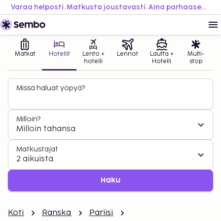
Varaa helposti. Matkusta joustavasti. Aina parhaaseen hintaan.
Matkat
Hotellit
Lento +
Lennot
Lautta +
Multi-
hotelli
Hotelli
stop
Missä haluat yöpyä?
Milloin?
Milloin tahansa
Matkustajat
2 aikuista
Haku
Koti
Ranska
Pariisi