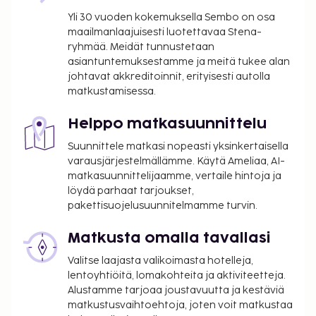
suoritettavat maksut. Maksuihin saattaa sisältyä
Yli 30 vuoden kokemuksella Sembo on osa
sovellettavat verot:
maailmanlaajuisesti luotettavaa Stena-
ryhmää. Meidät tunnustetaan
Kaupungin perimä vero: 5.20 EUR per henkilö
asiantuntemuksestamme ja meitä tukee alan
per yö. Tätä veroa ei peritä alle 18 vuotta
johtavat akkreditoinnit, erityisesti autolla
vanhoilta lapsilta.
matkustamisessa.
Tässä on mainittu kaikki majoituspaikan meille
Helppo matkasuunnittelu
ilmoittamat maksut.
Suunnittele matkasi nopeasti yksinkertaisella
Maksu buffetaamiaisesta: noin 14 EUR aikuisille
varausjärjestelmällämme. Käytä Ameliaa, AI-
ja 7 EUR lapsille
matkasuunnittelijaamme, vertaile hintoja ja
Pysäköintimaksu lähellä sijaitsevalla
löydä parhaat tarjoukset,
pysäköintialueella: 21.10 EUR per päivä (500
pakettisuojelusuunnitelmamme turvin.
metrin päässä)
Matkusta omalla tavallasi
Yllä oleva luettelo ei ehkä kata kaikkea. Maksut ja
Valitse laajasta valikoimasta hotelleja,
takuumaksut eivät välttämättä sisällä veroja, ja ne
lentoyhtiöitä, lomakohteita ja aktiviteetteja.
saattavat muuttua.
Alustamme tarjoaa joustavuutta ja kestäviä
matkustusvaihtoehtoja, joten voit matkustaa
Kansallisten määräysten vuoksi käteismaksut