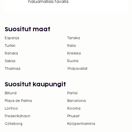
haluamallasi tavalla.
eivät voi ylittää 1000 EUR:n suuruista summaa
tässä majoituspaikassa. Saat lisätietoja asiasta
ottamalla yhteyttä majoituspaikkaan
varausvahvistuksessa olevien tietojen avulla.
Suositut maat
Lue lisää Best Westernin tietosuojakäytännöstä
Espanja
Tanska
sivulla
www.bestwestern.com/privacy
.
Turkki
Italia
Ranska
Kreikka
Saksa
Ruotsi
Thaimaa
Yhdysvallat
Suositut kaupungit
Billund
Pariisi
Playa de Palma
Barcelona
Lontoo
Rooma
Frederikshavn
Phuket
Göteborg
Kööpenhamina