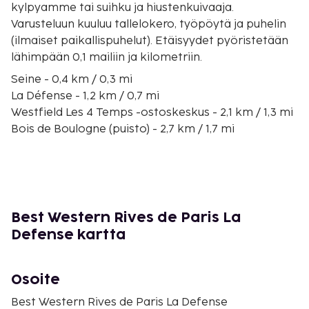
kylpyamme tai suihku ja hiustenkuivaaja.
Varusteluun kuuluu tallelokero, työpöytä ja puhelin
(ilmaiset paikallispuhelut). Etäisyydet pyöristetään
lähimpään 0,1 mailiin ja kilometriin.
Seine - 0,4 km / 0,3 mi
La Défense - 1,2 km / 0,7 mi
Westfield Les 4 Temps -ostoskeskus - 2,1 km / 1,3 mi
Bois de Boulogne (puisto) - 2,7 km / 1,7 mi
Pariisin kongressikeskus - 2,8 km / 1,7 mi
Paris La Défensen areena - 2,8 km / 1,7 mi
Fondation Louis Vuittonin museo - 3,1 km / 2 mi
Place Charles de Gaulle - 3,9 km / 2,4 mi
Rue du Faubourg Saint-Honore - 3,9 km / 2,4 mi
Best Western Rives de Paris La
Champs-Élysées - 4,1 km / 2,5 mi
Defense kartta
Riemukaari - 4,3 km / 2,7 mi
George V:n bulevardi - 4,4 km / 2,7 mi
Parc Monceau (puisto) - 4,5 km / 2,8 mi
Osoite
Boulevard Haussmann (bulevardi) - 4,6 km / 2,9 mi
Best Western Rives de Paris La Defense