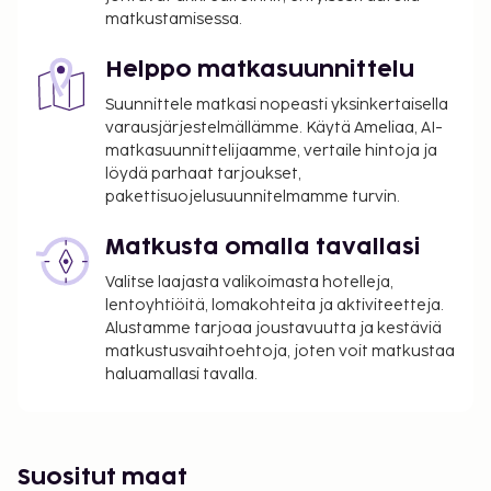
matkustamisessa.
Helppo matkasuunnittelu
Suunnittele matkasi nopeasti yksinkertaisella
varausjärjestelmällämme. Käytä Ameliaa, AI-
matkasuunnittelijaamme, vertaile hintoja ja
löydä parhaat tarjoukset,
pakettisuojelusuunnitelmamme turvin.
Matkusta omalla tavallasi
Valitse laajasta valikoimasta hotelleja,
lentoyhtiöitä, lomakohteita ja aktiviteetteja.
Alustamme tarjoaa joustavuutta ja kestäviä
matkustusvaihtoehtoja, joten voit matkustaa
haluamallasi tavalla.
Suositut maat