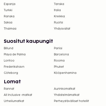
Espanja
Tanska
Turkki
Italia
Ranska
Kreikka
Saksa
Ruotsi
Thaimaa
Yhdysvallat
Suositut kaupungit
Billund
Pariisi
Playa de Palma
Barcelona
Lontoo
Rooma
Frederikshavn
Phuket
Göteborg
Kööpenhamina
Lomat
Rannat
Aurinkomatkat
All Inclusive -matkat
Yhdistelmämatkat
Urheilumatkat
Perheystävälliset hotellit