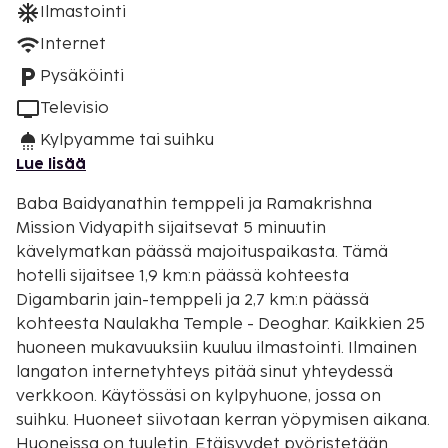
Ilmastointi
Internet
Pysäköinti
Televisio
Kylpyamme tai suihku
Lue lisää
Baba Baidyanathin temppeli ja Ramakrishna
Mission Vidyapith sijaitsevat 5 minuutin
kävelymatkan päässä majoituspaikasta. Tämä
hotelli sijaitsee 1,9 km:n päässä kohteesta
Digambarin jain-temppeli ja 2,7 km:n päässä
kohteesta Naulakha Temple - Deoghar. Kaikkien 25
huoneen mukavuuksiin kuuluu ilmastointi. Ilmainen
langaton internetyhteys pitää sinut yhteydessä
verkkoon. Käytössäsi on kylpyhuone, jossa on
suihku. Huoneet siivotaan kerran yöpymisen aikana.
Huoneissa on tuuletin. Etäisyydet pyöristetään