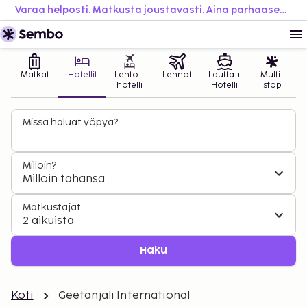
Varaa helposti. Matkusta joustavasti. Aina parhaaseen hintaan.
Matkat
Hotellit
Lento +
Lennot
Lautta +
Multi-
hotelli
Hotelli
stop
Missä haluat yöpyä?
Milloin?
Milloin tahansa
Matkustajat
2 aikuista
Haku
Koti
Geetanjali International