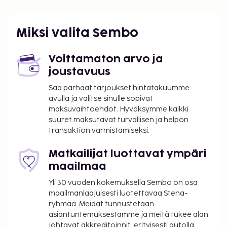
Lisävuode: 1000.0 INR per päivä
Yllä oleva luettelo ei ehkä kata kaikkea. Maksut ja
Miksi valita Sembo
takuumaksut eivät välttämättä sisällä veroja, ja ne
saattavat muuttua.
Voittamaton arvo ja
joustavuus
Saa parhaat tarjoukset hintatakuumme
avulla ja valitse sinulle sopivat
maksuvaihtoehdot. Hyväksymme kaikki
suuret maksutavat turvallisen ja helpon
transaktion varmistamiseksi.
Matkailijat luottavat ympäri
maailmaa
Yli 30 vuoden kokemuksella Sembo on osa
maailmanlaajuisesti luotettavaa Stena-
ryhmää. Meidät tunnustetaan
asiantuntemuksestamme ja meitä tukee alan
johtavat akkreditoinnit, erityisesti autolla