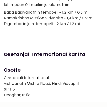
lähimpään 0,1 mailiin ja kilometriin.
Baba Baidyanathin temppeli - 1,2 km / 0,8 mi
Ramakrishna Mission Vidyapith - 1,4 km / 0,9 mi
Digambarin jain-temppeli - 2 km / 1,2 mi
Naulakha Temple - Deoghar - 2,5 km / 1,5 mi
Mayurakshi River - 4,3 km / 2,7 mi
Leelamandir Ashram - 4,9 km / 3,1 mi
Rikhiapeeth Ashram - 6 km / 3,7 mi
Pagal Baba Ashram - 8 km / 4,9 mi
Geetanjali International kartta
Tapovan Hill - 9,8 km / 6,1 mi
Trikut Ropeway - 16,9 km / 10,5 mi
Baba Baidyanath Dham - 29,4 km / 18,2 mi
Osoite
Basukinath Temple - 42,3 km / 26,3 mi
Geetanjali International
Lähin suuri lentokenttä on Deoghar (DGH –
Vishwanath Mishra Road, Hindi Vidyapith
Deogharin kansainvälinen lentokenttä) - 10,5 km /
814113
6,5 mi
Deoghar, Intia
Palveluihin kuuluu ilmainen pysäköinti.