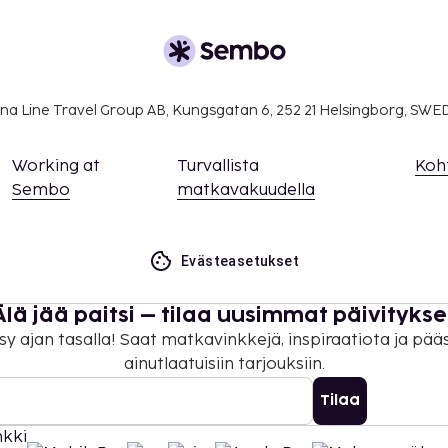
na Line Travel Group AB, Kungsgatan 6, 252 21 Helsingborg, SW
Working at
Turvallista
Koh
Sembo
matkavakuudella
Evästeasetukset
Älä jää paitsi – tilaa uusimmat päivitykse
sy ajan tasalla! Saat matkavinkkejä, inspiraatiota ja pää
ainutlaatuisiin tarjouksiin.
Tilaa