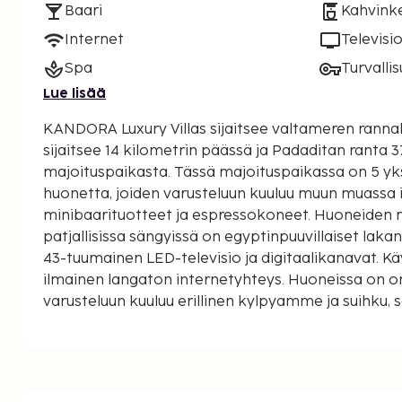
Baari
Kahvinke
Internet
Televisi
Spa
Turvalli
Lue lisää
KANDORA Luxury Villas sijaitsee valtameren rannal
sijaitsee 14 kilometrin päässä ja Padaditan ranta 
majoituspaikasta. Tässä majoituspaikassa on 5 yksi
huonetta, joiden varusteluun kuuluu muun muassa 
minibaarituotteet ja espressokoneet. Huoneiden
patjallisissa sängyissä on egyptinpuuvillaiset laka
43-tuumainen LED-televisio ja digitaalikanavat. K
ilmainen langaton internetyhteys. Huoneissa on o
varusteluun kuuluu erillinen kylpyamme ja suihku, 
designer-hygieniatuotteet. Etäisyydet pyöristetään
kilometriin.
Patawangin ranta - 14 km / 8,7 mi
Padaditan ranta - 37,7 km / 23,4 mi