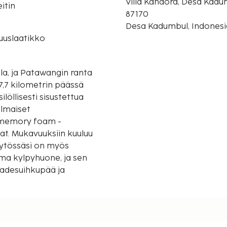
Villa Kandora, Desa Kad
itin
87170
o
Desa Kadumbul, Indonesi
suuslaatikko
la, ja Patawangin ranta
37,7 kilometrin päässä
löllisesti sisustettua
ilmaiset
 memory foam -
nat. Mukavuuksiin kuuluu
äytössäsi on myös
ma kylpyhuone, ja sen
sadesuihkupää ja
 lähimpään 0,1 mailiin ja