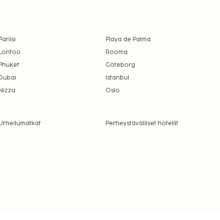
Pariisi
Playa de Palma
Lontoo
Rooma
Phuket
Göteborg
Dubai
Istanbul
Nizza
Oslo
Urheilumatkat
Perheystävälliset hotellit