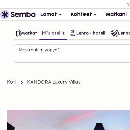
V
Lomat
Kohteet
Matkani
Matkat
Hotellit
Lento + hotelli
Lenn
Missä haluat yöpyä?
Koti
KANDORA Luxury Villas