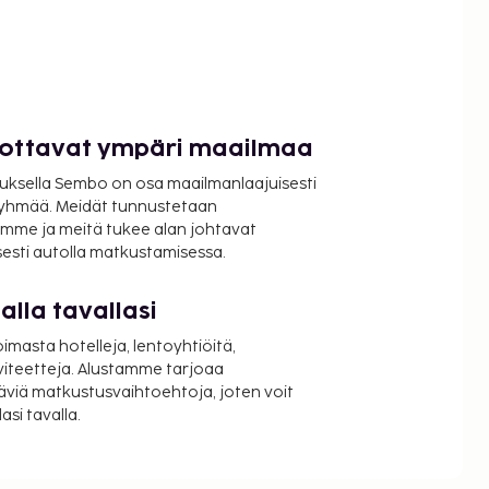
luottavat ympäri maailmaa
uksella Sembo on osa maailmanlaajuisesti
ryhmää. Meidät tunnustetaan
mme ja meitä tukee alan johtavat
isesti autolla matkustamisessa.
lla tavallasi
oimasta hotelleja, lentoyhtiöitä,
viteetteja. Alustamme tarjoaa
äviä matkustusvaihtoehtoja, joten voit
si tavalla.