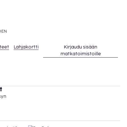
EDEN
teet
Lahjakortti
Kirjaudu sisään
matkatoimistoille
t
syn