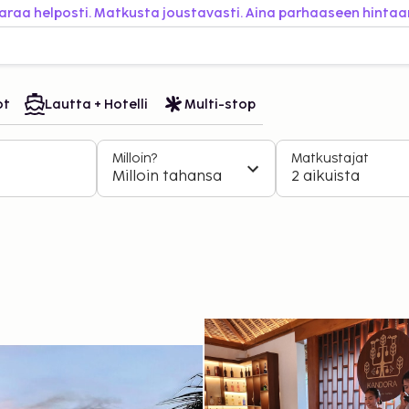
araa helposti. Matkusta joustavasti. Aina parhaaseen hintaa
ot
Lautta + Hotelli
Multi-stop
Milloin?
Matkustajat
Milloin tahansa
2 aikuista