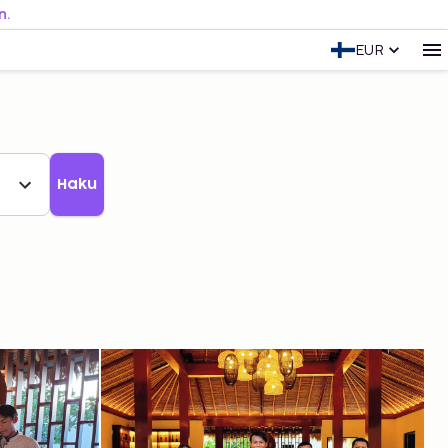
n.
EUR
Haku