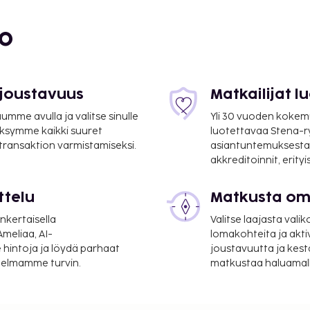
i vuorokauden auki oleva
ihin kuuluu ilmainen
bo
rannalla. Myös ulkouima-
in kuuluu muun muassa
ut ja lastenvahti
 joustavuus
Matkailijat 
kkailleen ravintolan.
äysi aamiainen tarjoillaan
mme avulla ja valitse sinulle
Yli 30 vuoden kokem
ksymme kaikki suuret
luotettavaa Stena-
 transaktion varmistamiseksi.
asiantuntemuksesta
suoritettavat maksut.
akkreditoinnit, erity
itetaan ennen
ttelu
Matkusta oma
nkertaisella
Valitse laajasta valik
meliaa, AI-
lomakohteita ja akti
lmoittamat maksut.
 hintoja ja löydä parhaat
joustavuutta ja kest
itelmamme turvin.
matkustaa haluamalla