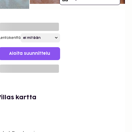
Lentokenttä
Aloita suunnittelu
llas kartta