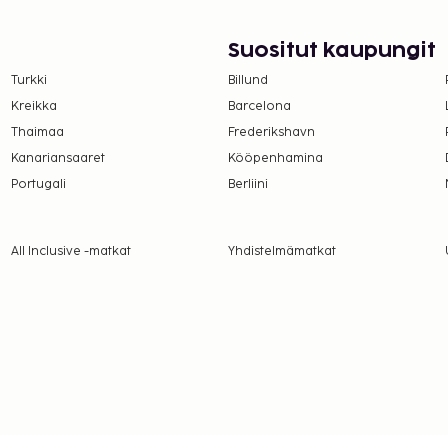
Suositut kaupungit
Turkki
Billund
Kreikka
Barcelona
Thaimaa
Frederikshavn
Kanariansaaret
Kööpenhamina
Portugali
Berliini
All Inclusive -matkat
Yhdistelmämatkat