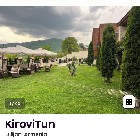
1
/
65
KiroviTun
Dilijan, Armenia