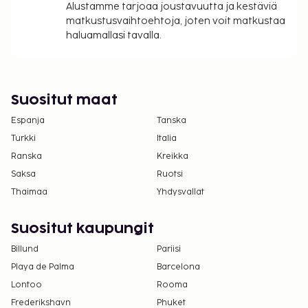
Alustamme tarjoaa joustavuutta ja kestäviä
matkustusvaihtoehtoja, joten voit matkustaa
haluamallasi tavalla.
Suositut maat
Espanja
Tanska
Turkki
Italia
Ranska
Kreikka
Saksa
Ruotsi
Thaimaa
Yhdysvallat
Suositut kaupungit
Billund
Pariisi
Playa de Palma
Barcelona
Lontoo
Rooma
Frederikshavn
Phuket