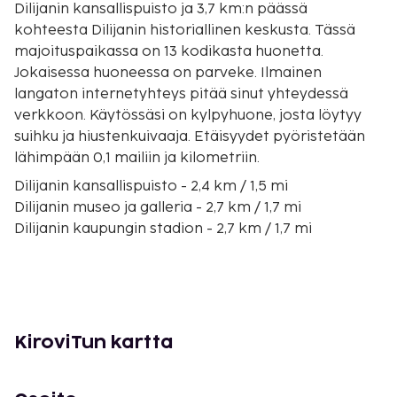
Dilijanin kansallispuisto ja 3,7 km:n päässä
kohteesta Dilijanin historiallinen keskusta. Tässä
majoituspaikassa on 13 kodikasta huonetta.
Jokaisessa huoneessa on parveke. Ilmainen
langaton internetyhteys pitää sinut yhteydessä
verkkoon. Käytössäsi on kylpyhuone, josta löytyy
suihku ja hiustenkuivaaja. Etäisyydet pyöristetään
lähimpään 0,1 mailiin ja kilometriin.
Dilijanin kansallispuisto - 2,4 km / 1,5 mi
Dilijanin museo ja galleria - 2,7 km / 1,7 mi
Dilijanin kaupungin stadion - 2,7 km / 1,7 mi
Dilijanin historiallinen keskusta - 3 km / 1,9 mi
Jukhtak Vank luostari - 5,5 km / 3,4 mi
Haghartsinin luostari - 15,5 km / 9,6 mi
Parz-järvi - 17,3 km / 10,8 mi
Goshavankin luostarikompleksi - 24,3 km / 15,1 mi
KiroviTun kartta
Sevanjärvi - 28,3 km / 17,6 mi
Lori-stadion - 35,6 km / 22,1 mi