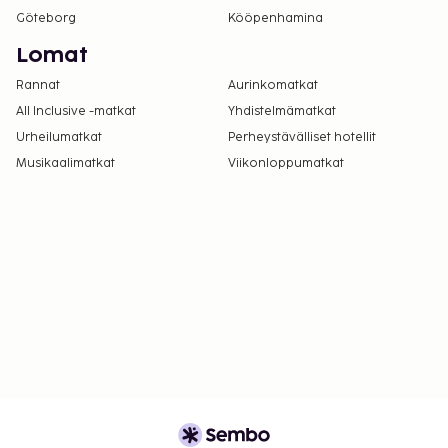
Göteborg
Kööpenhamina
Lomat
Rannat
Aurinkomatkat
All Inclusive -matkat
Yhdistelmämatkat
Urheilumatkat
Perheystävälliset hotellit
Musikaalimatkat
Viikonloppumatkat