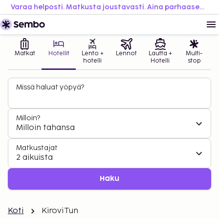
Varaa helposti. Matkusta joustavasti. Aina parhaaseen hintaan.
Matkat
Hotellit
Lento +
Lennot
Lautta +
Multi-
hotelli
Hotelli
stop
Missä haluat yöpyä?
Milloin?
Milloin tahansa
Matkustajat
2 aikuista
Haku
Koti
KiroviTun