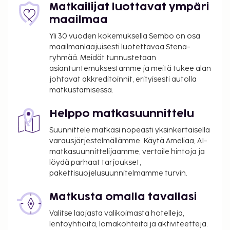
Matkailijat luottavat ympäri
varauksesi myöhemmin. Kaikki järjestelyt
maailmaa
sovitaan suoraan matkustajan ja
majoituspaikan kesken.
Yli 30 vuoden kokemuksella Sembo on osa
Kausiluontoinen uima-allas on käytettävissä
maailmanlaajuisesti luotettavaa Stena-
ryhmää. Meidät tunnustetaan
toukokuusta syyskuuhun.
asiantuntemuksestamme ja meitä tukee alan
johtavat akkreditoinnit, erityisesti autolla
matkustamisessa.
Helppo matkasuunnittelu
Suunnittele matkasi nopeasti yksinkertaisella
varausjärjestelmällämme. Käytä Ameliaa, AI-
matkasuunnittelijaamme, vertaile hintoja ja
löydä parhaat tarjoukset,
pakettisuojelusuunnitelmamme turvin.
Matkusta omalla tavallasi
Valitse laajasta valikoimasta hotelleja,
lentoyhtiöitä, lomakohteita ja aktiviteetteja.