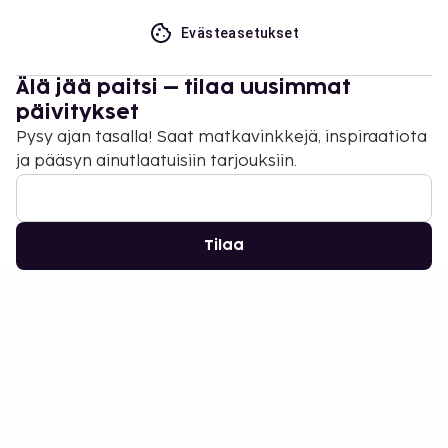
Evästeasetukset
Älä jää paitsi – tilaa uusimmat
päivitykset
Pysy ajan tasalla! Saat matkavinkkejä, inspiraatiota
ja pääsyn ainutlaatuisiin tarjouksiin.
Tilaa
©
2026
Stena Line Travel Group AB