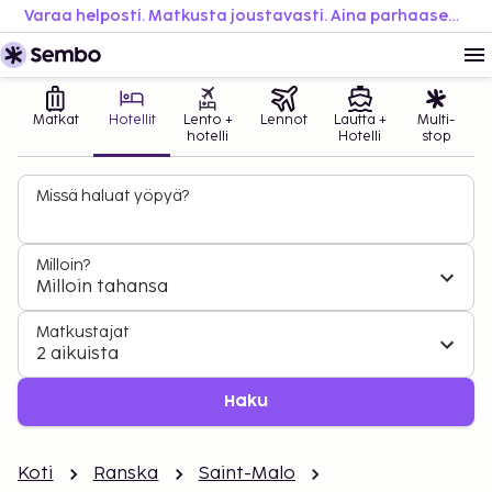
Varaa helposti. Matkusta joustavasti. Aina parhaaseen hintaan.
Matkat
Hotellit
Lento +
Lennot
Lautta +
Multi-
hotelli
Hotelli
stop
Missä haluat yöpyä?
Milloin?
Milloin tahansa
Matkustajat
2 aikuista
Haku
Koti
Ranska
Saint-Malo