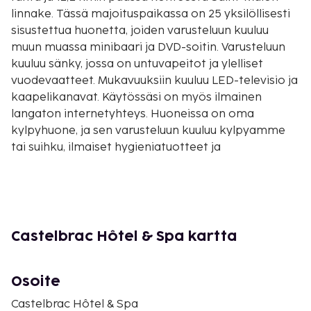
linnake. Tässä majoituspaikassa on 25 yksilöllisesti
sisustettua huonetta, joiden varusteluun kuuluu
muun muassa minibaari ja DVD-soitin. Varusteluun
kuuluu sänky, jossa on untuvapeitot ja ylelliset
vuodevaatteet. Mukavuuksiin kuuluu LED-televisio ja
kaapelikanavat. Käytössäsi on myös ilmainen
langaton internetyhteys. Huoneissa on oma
kylpyhuone, ja sen varusteluun kuuluu kylpyamme
tai suihku, ilmaiset hygieniatuotteet ja
hiustenkuivaaja. Etäisyydet pyöristetään lähimpään
0,1 mailiin ja kilometriin.
Clair de Lunen rantapromenadi - 0,2 km / 0,1 mi
Casino Barrière de Dinard - 0,4 km / 0,2 mi
Éclusen ranta - 0,4 km / 0,2 mi
Castelbrac Hôtel & Spa kartta
Dinardin venesatama - 0,5 km / 0,3 mi
Dinardin ranta - 0,5 km / 0,3 mi
Osoite
Pointe du Moulinet - 0,6 km / 0,4 mi
Prieuren ranta - 1,1 km / 0,7 mi
Castelbrac Hôtel & Spa