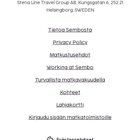
esitettävä joko negatiivinen COVID-19-testitulos
Stena Line Travel Group AB, Kungsgatan 6, 252 21
tai todiste täydestä COVID-19-rokotussarjasta.
Helsingborg, SWEDEN
Tietoa Sembosta
Privacy Policy
Matkustusehdot
Working at Sembo
Turvallista matkavakuudella
Kohteet
Lahjakortti
Kirjaudu sisään matkatoimistoille
Evästeasetukset