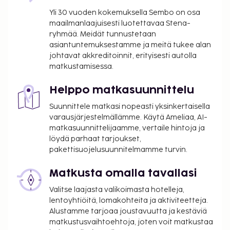
muun muassa hierontapalvelut, vartalohoidot ja
Yli 30 vuoden kokemuksella Sembo on osa
kasvohoidot. Paikan päällä on lisäksi ulkouima-allas,
maailmanlaajuisesti luotettavaa Stena-
höyrysauna sekä vuokrattavat polkupyörät. Tämän
ryhmää. Meidät tunnustetaan
hotellin palveluihin kuuluu muun muassa ilmainen
asiantuntemuksestamme ja meitä tukee alan
langaton internetyhteys, concierge-palvelut ja
johtavat akkreditoinnit, erityisesti autolla
matkustamisessa.
lastenvahti (lisämaksusta). Asiakkaat pääsevät
lähistöllä sijaitseviin kohteisiin alueellisilla
Helppo matkasuunnittelu
kuljetuksilla (lisämaksusta). Majoituspaikan
ravintola, Le pourquoi pas, tarjoaa näkymän
Suunnittele matkasi nopeasti yksinkertaisella
valtamerelle; ravintolan erikoisuuksiin kuuluu
varausjärjestelmällämme. Käytä Ameliaa, AI-
matkasuunnittelijaamme, vertaile hintoja ja
paikallinen keittiö. Palveluihin kuuluu myös
löydä parhaat tarjoukset,
ympärivuorokautinen huonepalvelu. Haluatko
pakettisuojelusuunnitelmamme turvin.
rentoutua? Nauti muutama drinkki 2 baarissa.
Maksullinen mannermainen aamiainen tarjotaan
Matkusta omalla tavallasi
päivittäin klo 7.00–10.30. Tämän majoituspaikan
Valitse laajasta valikoimasta hotelleja,
virallisen tähtiluokituksen on myöntänyt Ranskan
lentoyhtiöitä, lomakohteita ja aktiviteetteja.
turismin kehitysjärjestö ATOUT.
Alustamme tarjoaa joustavuutta ja kestäviä
Majoituspaikka veloittaa seuraavat paikan päällä
matkustusvaihtoehtoja, joten voit matkustaa