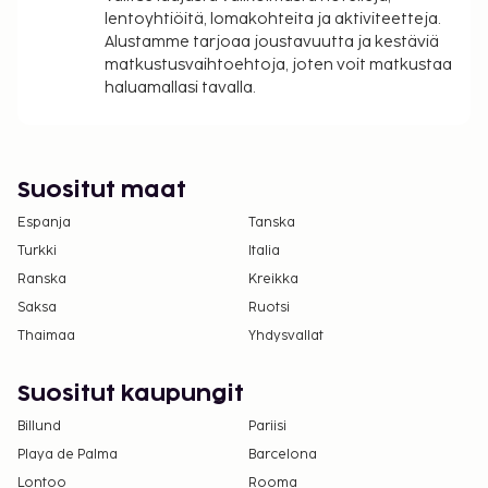
eivät voi ylittää 1000 EUR:n suuruista summaa
lentoyhtiöitä, lomakohteita ja aktiviteetteja.
tässä majoituspaikassa. Saat lisätietoja asiasta
Alustamme tarjoaa joustavuutta ja kestäviä
ottamalla yhteyttä majoituspaikkaan
matkustusvaihtoehtoja, joten voit matkustaa
varausvahvistuksessa olevien tietojen avulla.
haluamallasi tavalla.
Yksi korkeintaan 10 vuotta vanha lapsi voi
majoittua ilmaiseksi, kun hän käyttää
vanhemman tai huoltajan huoneessa olevia
Suositut maat
sänkyjä.
Majoituspaikassa on tarjolla
Espanja
Tanska
yhdistettäviä/vierekkäisiä huoneita, joiden
Turkki
Italia
saatavuus on rajoitettua. Niitä voi pyytää
Ranska
Kreikka
ottamalla yhteyttä majoituspaikkaan.
Saksa
Ruotsi
Yhteystiedot löytyvät varausvahvistuksesta.
Thaimaa
Yhdysvallat
Kontaktiton uloskirjautuminen on saatavilla.
Suositut kaupungit
Billund
Pariisi
Playa de Palma
Barcelona
Lontoo
Rooma