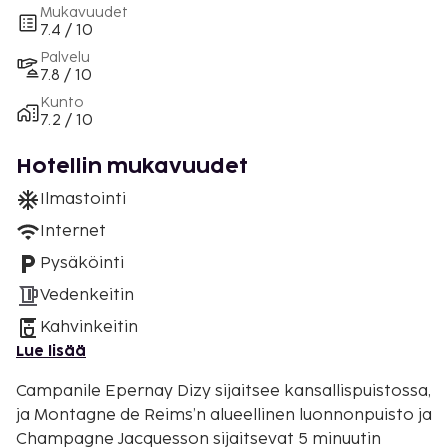
Mukavuudet
7.4 / 10
Palvelu
7.8 / 10
Kunto
7.2 / 10
Hotellin mukavuudet
Ilmastointi
Internet
Pysäköinti
Vedenkeitin
Kahvinkeitin
Lue lisää
Campanile Epernay Dizy sijaitsee kansallispuistossa,
ja Montagne de Reims’n alueellinen luonnonpuisto ja
Champagne Jacquesson sijaitsevat 5 minuutin