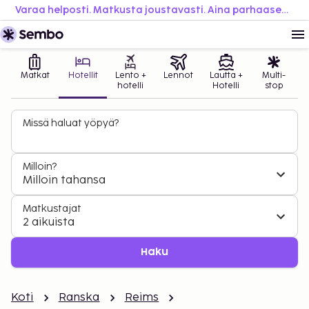
Varaa helposti. Matkusta joustavasti. Aina parhaaseen hintaan.
Matkat
Hotellit
Lento +
Lennot
Lautta +
Multi-
hotelli
Hotelli
stop
Missä haluat yöpyä?
Milloin?
Milloin tahansa
Matkustajat
2 aikuista
Haku
Koti
Ranska
Reims