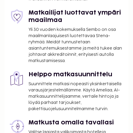
tähtiluokituksen on myöntänyt Ranskan turismin
kehitysjärjestö ATOUT.
Matkailijat luottavat ympäri
Majoituspaikka veloittaa seuraavat paikan päällä
maailmaa
suoritettavat maksut. Maksuihin saattaa sisältyä
Yli 30 vuoden kokemuksella Sembo on osa
sovellettavat verot:
maailmanlaajuisesti luotettavaa Stena-
ryhmää. Meidät tunnustetaan
Kaupungin perimä vero: 1.76 EUR per henkilö per
asiantuntemuksestamme ja meitä tukee alan
yö. Tätä veroa ei peritä alle 18 vuotta vanhoilta
johtavat akkreditoinnit, erityisesti autolla
lapsilta.
matkustamisessa.
Tässä on mainittu kaikki majoituspaikan meille
Helppo matkasuunnittelu
ilmoittamat maksut.
Suunnittele matkasi nopeasti yksinkertaisella
Maksu buffetaamiaisesta: noin 13.9 EUR
varausjärjestelmällämme. Käytä Ameliaa, AI-
aikuisille ja 6.95 EUR lapsille
matkasuunnittelijaamme, vertaile hintoja ja
löydä parhaat tarjoukset,
Yllä oleva luettelo ei ehkä kata kaikkea. Maksut ja
pakettisuojelusuunnitelmamme turvin.
takuumaksut eivät välttämättä sisällä veroja, ja ne
saattavat muuttua.
Matkusta omalla tavallasi
Kansallisten määräysten vuoksi käteismaksut
Valitse laajasta valikoimasta hotelleja,