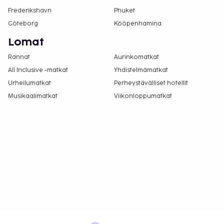
Frederikshavn
Phuket
Göteborg
Kööpenhamina
Lomat
Rannat
Aurinkomatkat
All Inclusive -matkat
Yhdistelmämatkat
Urheilumatkat
Perheystävälliset hotellit
Musikaalimatkat
Viikonloppumatkat