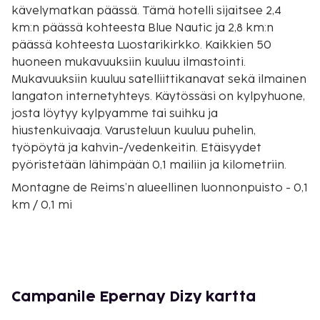
kävelymatkan päässä. Tämä hotelli sijaitsee 2,4
km:n päässä kohteesta Blue Nautic ja 2,8 km:n
päässä kohteesta Luostarikirkko. Kaikkien 50
huoneen mukavuuksiin kuuluu ilmastointi.
Mukavuuksiin kuuluu satelliittikanavat sekä ilmainen
langaton internetyhteys. Käytössäsi on kylpyhuone,
josta löytyy kylpyamme tai suihku ja
hiustenkuivaaja. Varusteluun kuuluu puhelin,
työpöytä ja kahvin-/vedenkeitin. Etäisyydet
pyöristetään lähimpään 0,1 mailiin ja kilometriin.
Montagne de Reims’n alueellinen luonnonpuisto - 0,1
km / 0,1 mi
Champagne Jacquesson - 0,4 km / 0,2 mi
Blue Nautic - 2,3 km / 1,4 mi
Saint-Pierre d'Hautvillers’n luostari - 2,8 km / 1,8 mi
Champagne G. Tribaut - 3 km / 1,9 mi
Champagne Michel Bahuchet Père et Fils - 3 km / 1,9
Campanile Epernay Dizy kartta
mi