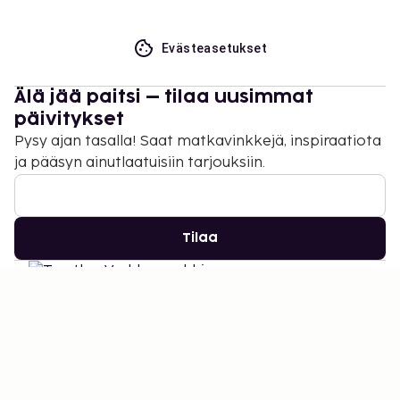
Evästeasetukset
Älä jää paitsi – tilaa uusimmat
päivitykset
Pysy ajan tasalla! Saat matkavinkkejä, inspiraatiota
ja pääsyn ainutlaatuisiin tarjouksiin.
Tilaa
©
2026
Stena Line Travel Group AB