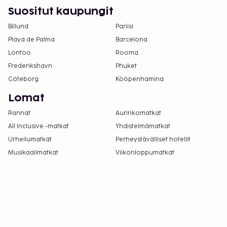
Suositut kaupungit
Billund
Pariisi
Playa de Palma
Barcelona
Lontoo
Rooma
Frederikshavn
Phuket
Göteborg
Kööpenhamina
Lomat
Rannat
Aurinkomatkat
All Inclusive -matkat
Yhdistelmämatkat
Urheilumatkat
Perheystävälliset hotellit
Musikaalimatkat
Viikonloppumatkat