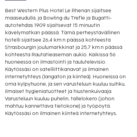
Best Western Plus Hotel Le Rhenan sijaitsee
maaseudulla, ja Bowling du Trefle ja Bugatti-
autotehdas 1909 sijaitsevat 15 minuutin
kävelymatkan päässä. Tämä perheystävällinen
hotelli sijaitsee 26,4 km:n päässä kohteesta
Strasbourgin joulumarkkinat ja 25,7 km:n päässä
kohteesta Rautatieaseman aukio. Kaikissa 56
huoneessa on ilmastointi ja taulutelevisio.
Käytössäsi on satelliittikanavat ja ilmainen
internetyhteys (langaton ja kiinteä). Huoneissa on
oma kylpyhuone, ja sen varusteluun kuuluu suihku,
ilmaiset hygieniatuotteet ja hiustenkuivaaja.
Varusteluun kuuluu puhelin, tallelokero (johon
mahtuu kannettava tietokone) ja työpöytä.
Käytössäsi on ilmainen kiinteä internetyhteys,
business center ja ilmaiset sanomalehdet aulassa.
Tämä hotelli tarjoaa liikeasiakkailleen 4
kokoushuonetta. Palveluihin kuuluu ilmainen