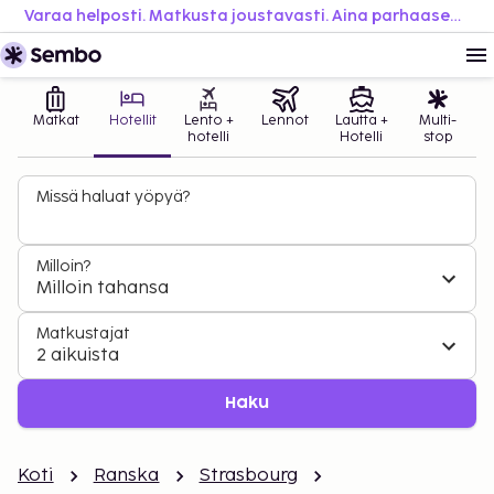
Varaa helposti. Matkusta joustavasti. Aina parhaaseen hintaan.
Matkat
Hotellit
Lento +
Lennot
Lautta +
Multi-
hotelli
Hotelli
stop
Missä haluat yöpyä?
Milloin?
Milloin tahansa
Matkustajat
2 aikuista
Haku
Koti
Ranska
Strasbourg