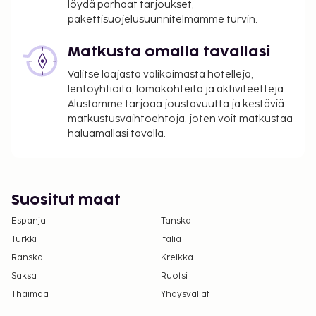
Yksi korkeintaan 2 vuotta vanha lapsi voi
löydä parhaat tarjoukset,
majoittua ilmaiseksi, kun hän käyttää
pakettisuojelusuunnitelmamme turvin.
vanhemman tai huoltajan huoneessa olevia
Matkusta omalla tavallasi
sänkyjä.
Majoituspaikassa on tarjolla
Valitse laajasta valikoimasta hotelleja,
yhdistettäviä/vierekkäisiä huoneita, joiden
lentoyhtiöitä, lomakohteita ja aktiviteetteja.
saatavuus on rajoitettua. Niitä voi pyytää
Alustamme tarjoaa joustavuutta ja kestäviä
matkustusvaihtoehtoja, joten voit matkustaa
ottamalla yhteyttä majoituspaikkaan.
haluamallasi tavalla.
Yhteystiedot löytyvät varausvahvistuksesta.
Lue lisää Best Westernin tietosuojakäytännöstä
sivulla
www.bestwestern.com/privacy
.
Suositut maat
Espanja
Tanska
Turkki
Italia
Ranska
Kreikka
Saksa
Ruotsi
Thaimaa
Yhdysvallat