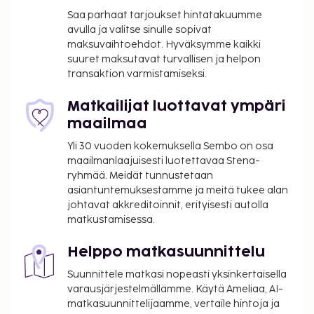
yö. Tätä veroa ei peritä alle 18 vuotta vanhoilta
Saa parhaat tarjoukset hintatakuumme
lapsilta.
avulla ja valitse sinulle sopivat
maksuvaihtoehdot. Hyväksymme kaikki
Tässä on mainittu kaikki majoituspaikan meille
suuret maksutavat turvallisen ja helpon
transaktion varmistamiseksi.
ilmoittamat maksut.
Maksu buffetaamiaisesta: noin 18 EUR aikuisille
Matkailijat luottavat ympäri
ja 9 EUR lapsille
maailmaa
Lemmikit: 9 EUR per lemmikki per yö
Yli 30 vuoden kokemuksella Sembo on osa
Avustajaeläimistä ei veloiteta lisämaksuja
maailmanlaajuisesti luotettavaa Stena-
Yllä oleva luettelo ei ehkä kata kaikkea. Maksut ja
ryhmää. Meidät tunnustetaan
asiantuntemuksestamme ja meitä tukee alan
takuumaksut eivät välttämättä sisällä veroja, ja ne
johtavat akkreditoinnit, erityisesti autolla
saattavat muuttua.
matkustamisessa.
Kansallisten määräysten vuoksi käteismaksut
eivät voi ylittää 1000 EUR:n suuruista summaa
Helppo matkasuunnittelu
tässä majoituspaikassa. Saat lisätietoja asiasta
Suunnittele matkasi nopeasti yksinkertaisella
ottamalla yhteyttä majoituspaikkaan
varausjärjestelmällämme. Käytä Ameliaa, AI-
varausvahvistuksessa olevien tietojen avulla.
matkasuunnittelijaamme, vertaile hintoja ja