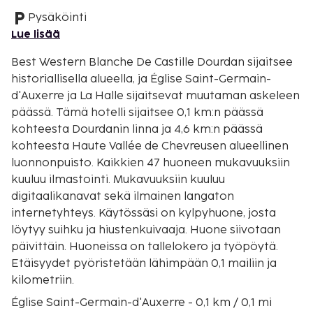
Pysäköinti
Lue lisää
Best Western Blanche De Castille Dourdan sijaitsee
historiallisella alueella, ja Église Saint-Germain-
d'Auxerre ja La Halle sijaitsevat muutaman askeleen
päässä. Tämä hotelli sijaitsee 0,1 km:n päässä
kohteesta Dourdanin linna ja 4,6 km:n päässä
kohteesta Haute Vallée de Chevreusen alueellinen
luonnonpuisto. Kaikkien 47 huoneen mukavuuksiin
kuuluu ilmastointi. Mukavuuksiin kuuluu
digitaalikanavat sekä ilmainen langaton
internetyhteys. Käytössäsi on kylpyhuone, josta
löytyy suihku ja hiustenkuivaaja. Huone siivotaan
päivittäin. Huoneissa on tallelokero ja työpöytä.
Etäisyydet pyöristetään lähimpään 0,1 mailiin ja
kilometriin.
Église Saint-Germain-d'Auxerre - 0,1 km / 0,1 mi