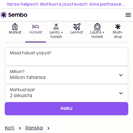
Varaa helposti. Matkusta joustavasti. Aina parhaaseen hintaan.
Matkat
Hotellit
Lento +
Lennot
Lautta +
Multi-
hotelli
Hotelli
stop
Missä haluat yöpyä?
Milloin?
Milloin tahansa
Matkustajat
2 aikuista
Haku
Koti
Ranska