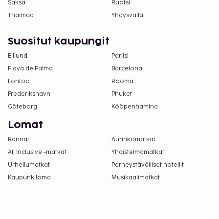
Saksa
Ruotsi
eivät voi ylittää 1000 EUR:n suuruista summaa
Thaimaa
Yhdysvallat
tässä majoituspaikassa. Saat lisätietoja asiasta
ottamalla yhteyttä majoituspaikkaan
Suositut kaupungit
varausvahvistuksessa olevien tietojen avulla.
Majoituspaikassa on tarjolla
Billund
Pariisi
yhdistettäviä/vierekkäisiä huoneita, joiden
Playa de Palma
Barcelona
saatavuus on rajoitettua. Niitä voi pyytää
Lontoo
Rooma
ottamalla yhteyttä majoituspaikkaan.
Frederikshavn
Phuket
Yhteystiedot löytyvät varausvahvistuksesta.
Göteborg
Kööpenhamina
Kontaktiton uloskirjautuminen on saatavilla.
Lomat
Lue lisää Best Westernin tietosuojakäytännöstä
Rannat
Aurinkomatkat
sivulla
www.bestwestern.com/privacy
.
All Inclusive -matkat
Yhdistelmämatkat
Urheilumatkat
Perheystävälliset hotellit
Kaupunkiloma
Musikaalimatkat