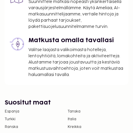
Suunnittele matkasi nopeasti yksinkertaisella
myöntänyt Ranskan turismin kehitysjärjestö ATOUT.
varausjärjestelmällämme. Käytä Ameliaa, AI-
matkasuunnittelijaamme, vertaile hintoja ja
Majoituspaikka veloittaa seuraavat paikan päällä
löydä parhaat tarjoukset,
suoritettavat maksut. Maksuihin saattaa sisältyä
pakettisuojelusuunnitelmamme turvin.
sovellettavat verot:
Kaupungin perimä vero: 4.42 EUR per henkilö
Matkusta omalla tavallasi
per yö. Tätä veroa ei peritä alle 18 vuotta
Valitse laajasta valikoimasta hotelleja,
vanhoilta lapsilta.
lentoyhtiöitä, lomakohteita ja aktiviteetteja.
Alustamme tarjoaa joustavuutta ja kestäviä
Tässä on mainittu kaikki majoituspaikan meille
matkustusvaihtoehtoja, joten voit matkustaa
ilmoittamat maksut.
haluamallasi tavalla.
Maksu buffetaamiaisesta: noin 14.50 EUR
aikuisille ja 8 EUR lapsille
Lemmikit: 10 EUR per lemmikki per päivä
Suositut maat
Yllä oleva luettelo ei ehkä kata kaikkea. Maksut ja
Espanja
Tanska
takuumaksut eivät välttämättä sisällä veroja, ja ne
Turkki
Italia
saattavat muuttua.
Ranska
Kreikka
Kansallisten määräysten vuoksi käteismaksut