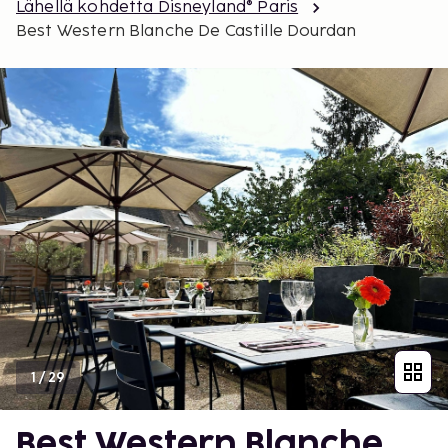
Lähellä kohdetta Disneyland® Paris
Best Western Blanche De Castille Dourdan
1
/
29
Best Western Blanche