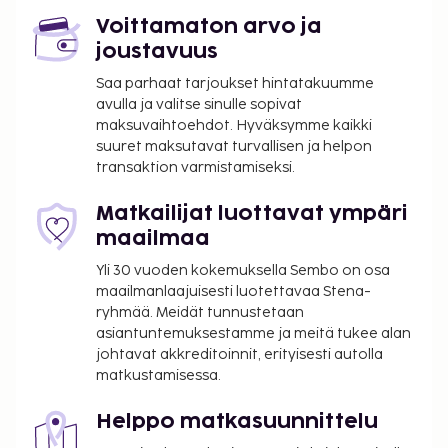
km / 14 mi
Voittamaton arvo ja
Lähin suuri lentokenttä on Orlyn lentokenttä (ORY) -
joustavuus
47,1 km / 29,3 mi
Saa parhaat tarjoukset hintatakuumme
Käytössäsi on ympäri vuorokauden auki oleva
avulla ja valitse sinulle sopivat
maksuvaihtoehdot. Hyväksymme kaikki
business center, express-sisäänkirjautuminen ja
suuret maksutavat turvallisen ja helpon
express-uloskirjautuminen. Tämä hotelli tarjoaa
transaktion varmistamiseksi.
liikeasiakkailleen 3 kokoushuonetta. Palveluihin
kuuluu ilmainen pysäköinti. Hyödynnä terassi,
Matkailijat luottavat ympäri
puutarha ja ilmainen langaton internetyhteys.
maailmaa
Tämän hotellin palveluihin kuuluu concierge-
Yli 30 vuoden kokemuksella Sembo on osa
palvelut ja juhlasali. Majoituspaikan ravintola, La
maailmanlaajuisesti luotettavaa Stena-
Table de Blanche, on hyvä paikka lounaan tai
ryhmää. Meidät tunnustetaan
illallisen nauttimiseen; ravintolan erikoisuuksiin
asiantuntemuksestamme ja meitä tukee alan
kuuluu ranskalainen keittiö. Palveluihin kuuluu myös
johtavat akkreditoinnit, erityisesti autolla
huonepalvelu (rajoitettuina aikoina). Baarissa voit
matkustamisessa.
nauttia raikasta juotavaa. Maksullinen
buffetaamiainen tarjotaan päivittäin klo 6.30–10.00.
Helppo matkasuunnittelu
Tämän majoituspaikan virallisen tähtiluokituksen on