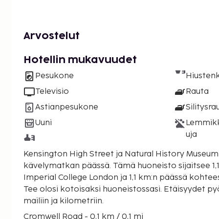
Arvostelut
Hotellin mukavuudet
Pesukone
Hiustenk
Televisio
Rauta
Astianpesukone
Silitysra
Uuni
Lemmikki
uja
Kensington High Street ja Natural History Museum 
kävelymatkan päässä. Tämä huoneisto sijaitsee 1,1 km:n päässä kohteesta
Imperial College London ja 1,1 km:n päässä kohte
Tee olosi kotoisaksi huoneistossasi. Etäisyydet p
mailiin ja kilometriin.
Cromwell Road - 0,1 km / 0,1 mi