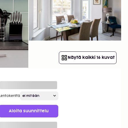
Näytä kaikki 16 kuvat
Lentokenttä
Aloita suunnittelu