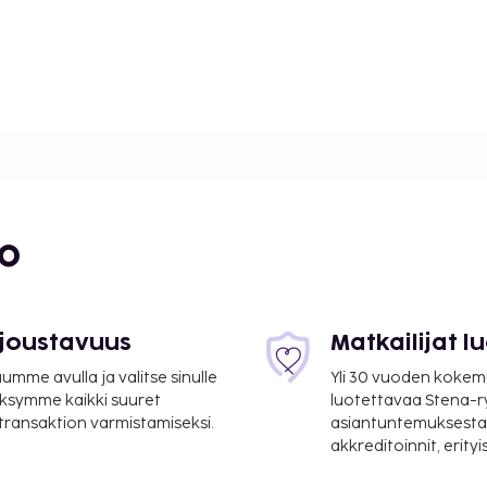
bo
 joustavuus
Matkailijat 
mme avulla ja valitse sinulle
Yli 30 vuoden kokem
ksymme kaikki suuret
luotettavaa Stena-
 transaktion varmistamiseksi.
asiantuntemuksesta
akkreditoinnit, erity