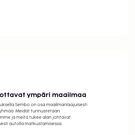
luottavat ympäri maailmaa
uksella Sembo on osa maailmanlaajuisesti
ryhmää. Meidät tunnustetaan
mme ja meitä tukee alan johtavat
isesti autolla matkustamisessa.