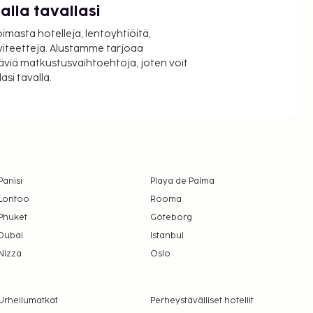
lla tavallasi
oimasta hotelleja, lentoyhtiöitä,
viteetteja. Alustamme tarjoaa
äviä matkustusvaihtoehtoja, joten voit
si tavalla.
Pariisi
Playa de Palma
Lontoo
Rooma
Phuket
Göteborg
Dubai
Istanbul
Nizza
Oslo
Urheilumatkat
Perheystävälliset hotellit