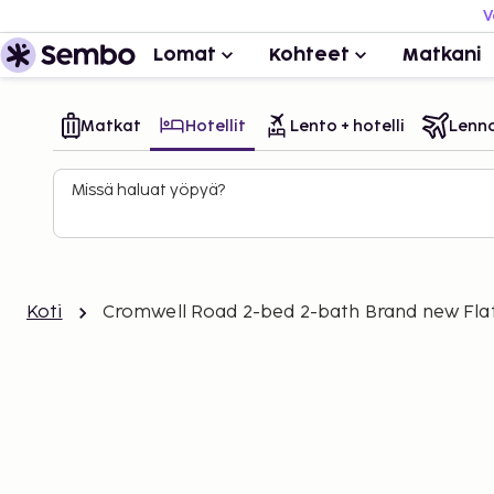
V
Lomat
Kohteet
Matkani
Matkat
Hotellit
Lento + hotelli
Lenn
Missä haluat yöpyä?
Koti
Cromwell Road 2-bed 2-bath Brand new Fla