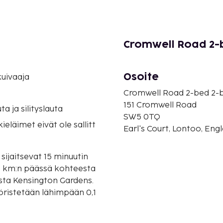
Cromwell Road 2-b
Osoite
uivaaja
Cromwell Road 2-bed 2-b
151 Cromwell Road
uta ja silityslauta
SW5 0TQ
eläimet eivät ole sallitt
Earl's Court, Lontoo, Eng
sijaitsevat 15 minuutin
esta Kensington Gardens.
yöristetään lähimpään 0,1