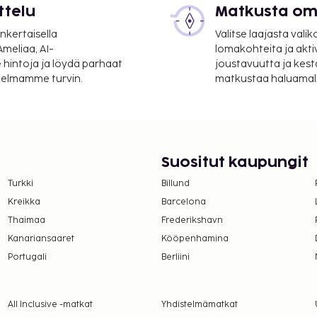
ttelu
Matkusta oma
nkertaisella
Valitse laajasta valik
t pakolliset
meliaa, AI-
lomakohteita ja akti
 hintoja ja löydä parhaat
joustavuutta ja kest
itelmamme turvin.
matkustaa haluamalla
Suositut kaupungit
Turkki
Billund
Kreikka
Barcelona
Thaimaa
Frederikshavn
Kanariansaaret
Kööpenhamina
Portugali
Berliini
All Inclusive -matkat
Yhdistelmämatkat