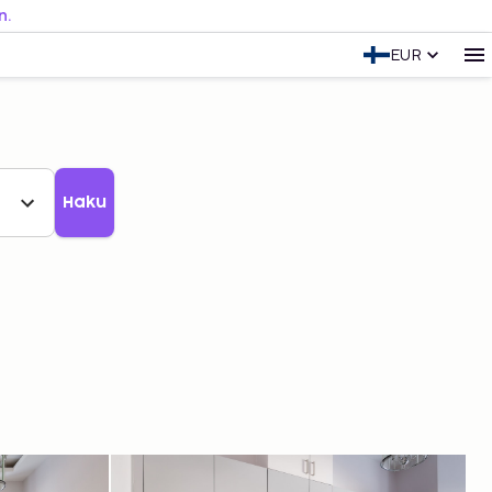
n.
EUR
Haku