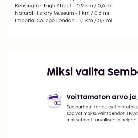
Kensington High Street - 0,9 km / 0,6 mi
Natural History Museum - 1 km / 0,6 mi
Imperial College London - 1,1 km / 0,7 mi
Kensington Gardens - 1,1 km / 0,7 mi
Victoria and Albert Museum - 1,3 km / 0,8 mi
Kensingtonin palatsi - 1,6 km / 1 mi
Olympia Events - 1,6 km / 1 mi
Royal Albert Hall - 1,7 km / 1 mi
Hyde Park - 1,9 km / 1,2 mi
Miksi valita Sem
River Thames - 2,2 km / 1,4 mi
Queensway - 2,3 km / 1,4 mi
Harrods - 2,3 km / 1,5 mi
Stamford Bridge Stadium - 2,4 km / 1,5 mi
Voittamaton arvo ja
Portobello Roadin markkinat - 2,5 km / 1,5 mi
Saa parhaat tarjoukset hintatakuu
Lähimmät lentokentät ovat:
sopivat maksuvaihtoehdot. Hyvä
Lontoo (LCY-London City) - 19,2 km / 11,9 mi
maksutavat turvallisen ja helpon
Heathrow'n lentokenttä (LHR) - 22,1 km / 13,7 mi
Gatwickin lentokenttä (LGW) - 89,8 km / 55,8 mi