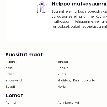
Lontoo (LTN-Luton) - 74,2 km / 46,1 mi
Helppo matkasuunni
Lontoo (STN-Stansted) - 120,7 km / 75 mi
Suunnittele matkasi nopeasti yksi
Majoituspaikan veloittamaan hintaan sisältyvä
varausjärjestelmällämme. Käytä A
siivousmaksut.
matkasuunnittelijaamme, vertaile
tarjoukset, pakettisuojelusuunn
Suositut maat
Espanja
Tanska
Italia
Ranska
Saksa
Ruotsi
Yhdysvallat
Yhdistynyt Kuningaskunta
Egypti
Norja
Lomat
Rannat
Aurinkomatkat