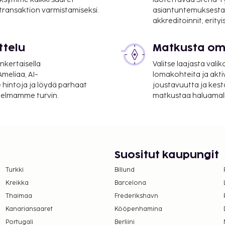
 transaktion varmistamiseksi.
asiantuntemuksesta
akkreditoinnit, erity
 21,6 mi
ttelu
Matkusta oma
 / 34,1 mi
nkertaisella
Valitse laajasta valik
alveluihin kuuluu ilmainen
meliaa, AI-
lomakohteita ja akti
 hintoja ja löydä parhaat
joustavuutta ja kest
ainen tarjotaan päivittäin klo 7.00–11.30.
itelmamme turvin.
matkustaa haluamalla
sesta: noin 9 EUR
sämaksusta (saatavuuden
sämaksusta (saatavuuden
Suositut kaupungit
Turkki
Billund
a takuumaksut eivät
Kreikka
Barcelona
.
Thaimaa
Frederikshavn
ivät voi ylittää 1000
Kanariansaaret
Kööpenhamina
. Saat lisätietoja
Portugali
Berliini