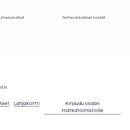
Urheilumatkat
Perheystävälliset hotellit
EDEN
teet
Lahjakortti
Kirjaudu sisään
matkatoimistoille