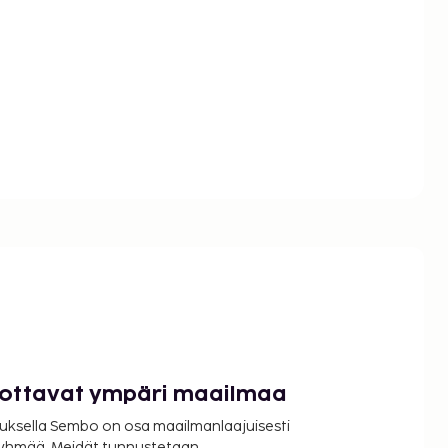
luottavat ympäri maailmaa
uksella Sembo on osa maailmanlaajuisesti
ryhmää. Meidät tunnustetaan