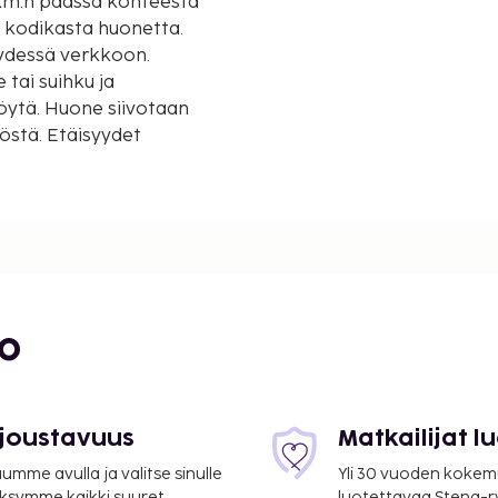
 km:n päässä kohteesta
2 kodikasta huonetta.
eydessä verkkoon.
tai suihku ja
öytä. Huone siivotaan
nöstä. Etäisyydet
bo
seo - 27,4 km / 17 mi
 joustavuus
Matkailijat 
mme avulla ja valitse sinulle
Yli 30 vuoden kokem
ksymme kaikki suuret
luotettavaa Stena-