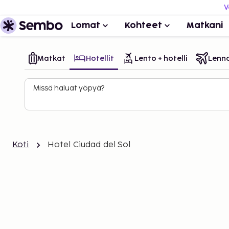
V
Lomat
Kohteet
Matkani
Matkat
Hotellit
Lento + hotelli
Lenn
Missä haluat yöpyä?
Koti
Hotel Ciudad del Sol