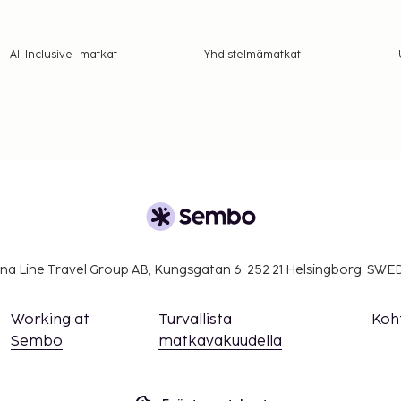
 varausvahvistuksessa
All Inclusive -matkat
Yhdistelmämatkat
na Line Travel Group AB, Kungsgatan 6, 252 21 Helsingborg, SW
Working at
Turvallista
Koh
Sembo
matkavakuudella