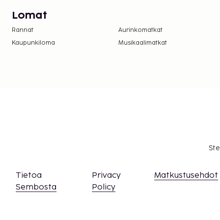
asiasta ottamalla yhteyttä majoituspaikkaan
Lomat
olevien tietojen avulla.
Rannat
Aurinkomatkat
Kaupunkiloma
Musikaalimatkat
Ste
Tietoa
Privacy
Matkustusehdot
Sembosta
Policy