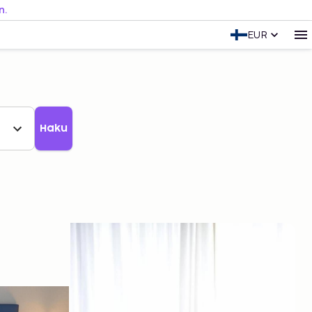
n.
EUR
Haku