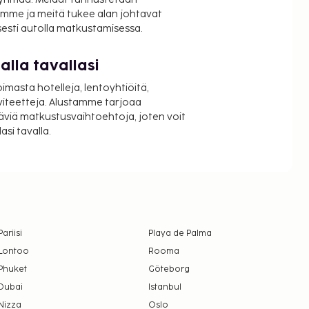
mme ja meitä tukee alan johtavat
isesti autolla matkustamisessa.
lla tavallasi
oimasta hotelleja, lentoyhtiöitä,
viteetteja. Alustamme tarjoaa
äviä matkustusvaihtoehtoja, joten voit
si tavalla.
Pariisi
Playa de Palma
Lontoo
Rooma
Phuket
Göteborg
Dubai
Istanbul
Nizza
Oslo