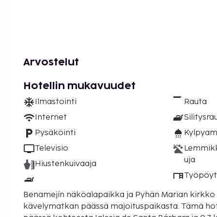
Arvostelut
Hotellin mukavuudet
Ilmastointi
Rauta
Internet
Silitysra
Pysäköinti
Kylpyam
Televisio
Lemmikki
uja
Hiustenkuivaaja
Työpöy
Benamejín näköalapaikka ja Pyhän Marian kirkko s
kävelymatkan päässä majoituspaikasta. Tämä hotelli sijaitsee 0,7 km:n