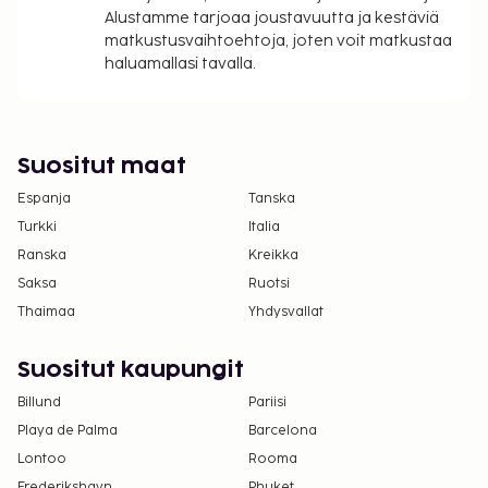
uloskirjautuminen ovat saatavilla.
Alustamme tarjoaa joustavuutta ja kestäviä
matkustusvaihtoehtoja, joten voit matkustaa
haluamallasi tavalla.
Suositut maat
Espanja
Tanska
Turkki
Italia
Ranska
Kreikka
Saksa
Ruotsi
Thaimaa
Yhdysvallat
Suositut kaupungit
Billund
Pariisi
Playa de Palma
Barcelona
Lontoo
Rooma
Frederikshavn
Phuket