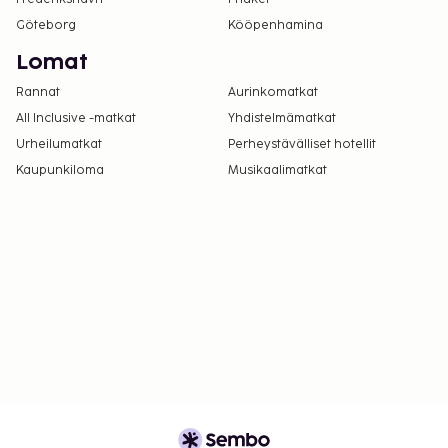
Göteborg
Kööpenhamina
Lomat
Rannat
Aurinkomatkat
All Inclusive -matkat
Yhdistelmämatkat
Urheilumatkat
Perheystävälliset hotellit
Kaupunkiloma
Musikaalimatkat