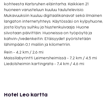
kohteesta Karlsruhen eläintarha. Kaikkien 21
huoneen varusteluun kuuluu taulutelevisio.
Mukavuuksiin kuuluu digitaalikanavat sekä ilmainen
langaton internetyhteys. Käytössäsi on kylpyhuone,
josta löytyy suihku ja hiustenkuivaaja. Huone
siivotaan päivittäin. Huoneissa on työpöytä ja
kahvin-/vedenkeitin. Etäisyydet pyöristetään
lähimpään 0,1 mailiin ja kilometriin.
Rein - 4,2 km / 2,6 mi
Maissilabyrintti Leimersheimissä - 7,2 km / 4,5 mi
Liedolsheimin kartingrata - 7,4 km / 4,6 mi
BBBank Wildpark - 10,6 km / 6,6 mi
Karlsruhen valtion taidehalli - 10,6 km / 6,6 mi
Hirssisokkelo - 10,8 km / 6,7 mi
Prinssi Maxin palatsi - 10,8 km / 6,7 mi
Kaiserstraße - 10,9 km / 6,8 mi
Hotel Leo kartta
Platz der Grundrechte - 10,9 km / 6,8 mi
Puulabyrintti - 11,1 km / 6,9 mi