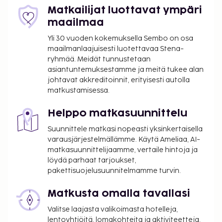
yöpyminen
Matkailijat luottavat ympäri
Avustajaeläimistä ei veloiteta lisämaksuja
maailmaa
Lisävuode: 25.0 EUR per yö
Yli 30 vuoden kokemuksella Sembo on osa
Yllä oleva luettelo ei ehkä kata kaikkea. Maksut ja
maailmanlaajuisesti luotettavaa Stena-
ryhmää. Meidät tunnustetaan
takuumaksut eivät välttämättä sisällä veroja, ja ne
asiantuntemuksestamme ja meitä tukee alan
saattavat muuttua.
johtavat akkreditoinnit, erityisesti autolla
Yksi korkeintaan 6 vuotta vanha lapsi voi
matkustamisessa.
majoittua ilmaiseksi, kun hän käyttää
vanhemman tai huoltajan huoneessa olevia
Helppo matkasuunnittelu
sänkyjä.
Suunnittele matkasi nopeasti yksinkertaisella
Asiakkaat voivat järjestää lemmikkiensä
varausjärjestelmällämme. Käytä Ameliaa, AI-
majoituksen ottamalla yhteyttä suoraan
matkasuunnittelijaamme, vertaile hintoja ja
majoituspaikkaan käyttämällä
löydä parhaat tarjoukset,
varausvahvistuksessa olevia yhteystietoja
pakettisuojelusuunnitelmamme turvin.
(lemmikeistä veloitetaan lisämaksuja, ja niistä
Matkusta omalla tavallasi
löytyy lisätietoja lisämaksuja koskevassa
osiossa).
Valitse laajasta valikoimasta hotelleja,
Kontaktiton sisäänkirjautuminen ja kontaktiton
lentoyhtiöitä, lomakohteita ja aktiviteetteja.