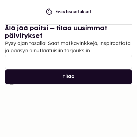
Evästeasetukset
Älä jää paitsi – tilaa uusimmat
päivitykset
Pysy ajan tasalla! Saat matkavinkkejä, inspiraatiota
ja pääsyn ainutlaatuisiin tarjouksiin.
Tilaa
©
2026
Stena Line Travel Group AB