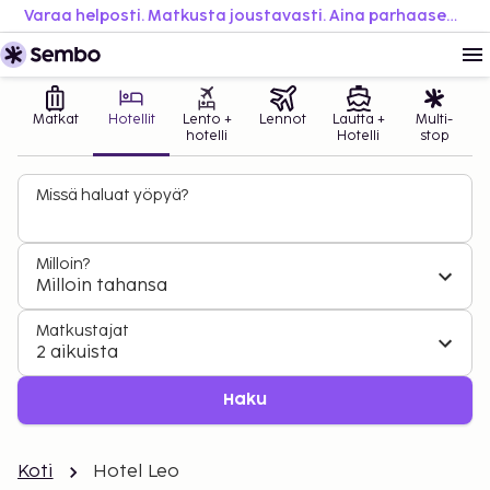
Varaa helposti. Matkusta joustavasti. Aina parhaaseen hintaan.
Matkat
Hotellit
Lento +
Lennot
Lautta +
Multi-
hotelli
Hotelli
stop
Missä haluat yöpyä?
Milloin?
Milloin tahansa
Matkustajat
2 aikuista
Haku
Koti
Hotel Leo