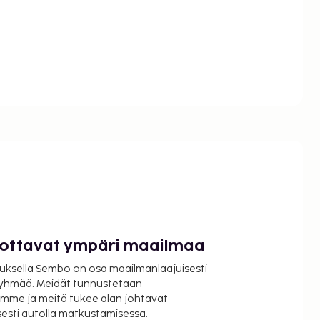
luottavat ympäri maailmaa
uksella Sembo on osa maailmanlaajuisesti
ryhmää. Meidät tunnustetaan
mme ja meitä tukee alan johtavat
isesti autolla matkustamisessa.