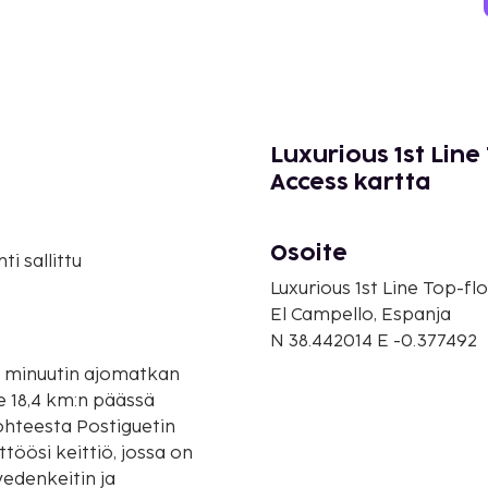
Luxurious 1st Line
Access kartta
Osoite
i sallittu
Luxurious 1st Line Top-f
El Campello, Espanja
N 38.442014 E -0.377492
15 minuutin ajomatkan
ohteesta Postiguetin
töösi keittiö, jossa on
vedenkeitin ja