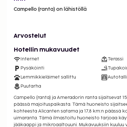
Campello (ranta) on lähistöllä
Arvostelut
Hotellin mukavuudet
Internet
Terassi
Pysäköinti
Tupakoint
Lemmikkieläimet sallittu
Autotalli
Puutarha
Campello (ranta) ja Ameradorin ranta sijaitsevat 
päässä majoituspaikasta. Tämä huoneisto sijaitsee 18,4 km:n päässä
kohteesta Alicanten satama ja 17,8 km:n päässä k
uimaranta. Tämä ilmastoitu huoneisto tarjoaa käyt
jääkaappi ja mikroaaltouuni. Mukavuuksiin kuuluu 