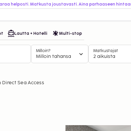
araa helposti. Matkusta joustavasti. Aina parhaaseen hintaa
ot
Lautta + Hotelli
Multi-stop
Milloin?
Matkustajat
Milloin tahansa
2 aikuista
h Direct Sea Access