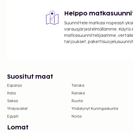
lentoasema) - 30,3 km / 18,8 mi
Helppo matkasuunni
Palveluihin kuuluu ilmainen pysäköinti. Hyödynnä t
ilmainen langaton internetyhteys.
Suunnittele matkasi nopeasti yksi
Kansallisten määräysten vuoksi käteismaksut e
varausjärjestelmällämme. Käytä A
EUR:n suuruista summaa tässä majoituspaikassa
matkasuunnittelijaamme, vertaile
tarjoukset, pakettisuojelusuunn
asiasta ottamalla yhteyttä majoituspaikkaan
olevien tietojen avulla.
Suositut maat
Espanja
Tanska
Italia
Ranska
Saksa
Ruotsi
Yhdysvallat
Yhdistynyt Kuningaskunta
Egypti
Norja
Lomat