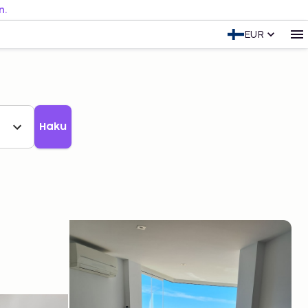
n.
EUR
Haku