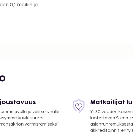
än 0,1 mailiin ja
bo
 joustavuus
Matkailijat 
mme avulla ja valitse sinulle
Yli 30 vuoden kokem
ksymme kaikki suuret
luotettavaa Stena-
8 km / 6,7 mi
 transaktion varmistamiseksi.
asiantuntemuksesta
n kansainvälinen
akkreditoinnit, erity