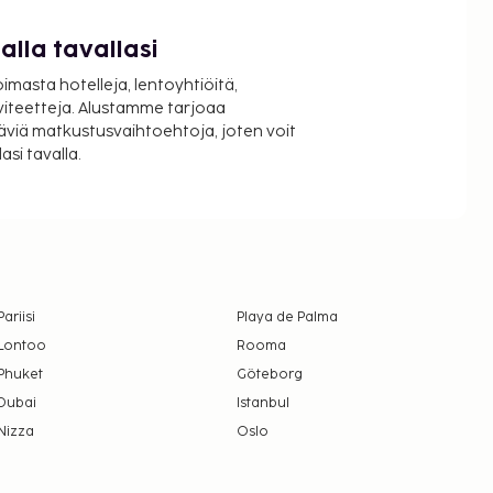
lla tavallasi
oimasta hotelleja, lentoyhtiöitä,
viteetteja. Alustamme tarjoaa
äviä matkustusvaihtoehtoja, joten voit
si tavalla.
Pariisi
Playa de Palma
Lontoo
Rooma
Phuket
Göteborg
Dubai
Istanbul
Nizza
Oslo