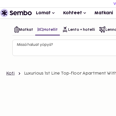
V
Lomat
Kohteet
Matkani
Matkat
Hotellit
Lento + hotelli
Lenn
Missä haluat yöpyä?
Koti
Luxurious 1st Line Top-floor Apartment Wit