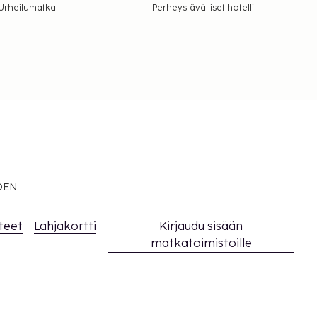
Urheilumatkat
Perheystävälliset hotellit
EDEN
teet
Lahjakortti
Kirjaudu sisään
matkatoimistoille