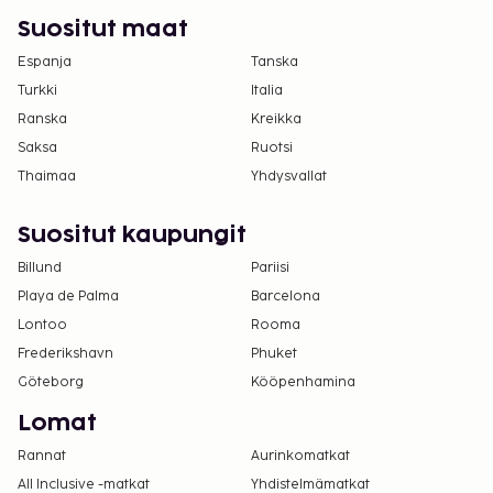
Suositut maat
Espanja
Tanska
Turkki
Italia
Ranska
Kreikka
Saksa
Ruotsi
Thaimaa
Yhdysvallat
Suositut kaupungit
Billund
Pariisi
Playa de Palma
Barcelona
Lontoo
Rooma
Frederikshavn
Phuket
Göteborg
Kööpenhamina
Lomat
Rannat
Aurinkomatkat
All Inclusive -matkat
Yhdistelmämatkat