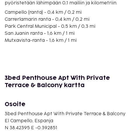
pyöristetään lähimpään 0,1 mailiin ja kilometriin.
Campello (ranta) - 0,4 km / 0,2 mi
Carrerlamarin ranta - 0,4 km / 0,2 mi
Park Central Municipal - 0,5 km / 0,3 mi
San Juanin ranta - 1,6 km / 1 mi
Mutxavista-ranta - 1,6 km / 1 mi
Almadravan ranta - 1,9 km / 1,2 mi
Ameradorin ranta - 3,8 km / 2,4 mi
Morro Blancin poukama - 4,6 km / 2,8 mi
D'Enmigin poukama - 4,9 km / 3,1 mi
Kunnallinen koirapuisto - 6,2 km / 3,9 mi
3bed Penthouse Apt With Private
Sant Joan D'Alacantin yliopistollinen sairaala - 6,7
Terrace & Balcony kartta
km / 4,2 mi
Piteres-lahdelma - 7,4 km / 4,6 mi
Alicanten golfkeskus - 9 km / 5,6 mi
Osoite
Arena Alicante - 9,2 km / 5,7 mi
3bed Penthouse Apt With Private Terrace & Balcony
La Mercedin poukama - 10,7 km / 6,6 mi
El Campello, Espanja
Lähin suuri lentokenttä on Alicante (ALC-Alicanten
N 38.42395 E -0.392851