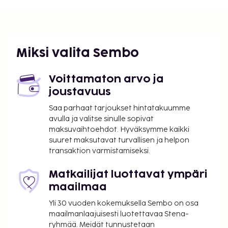
kansainvälinen lentoasema) - 28,4 km / 17,7 mi
Hyödynnä ulkouima-allas ja puutarha.
Kansallisten määräysten vuoksi käteismaksut
eivät voi ylittää 1000 EUR:n suuruista summaa
Miksi valita Sembo
tässä majoituspaikassa. Saat lisätietoja asiasta
ottamalla yhteyttä majoituspaikkaan
Voittamaton arvo ja
varausvahvistuksessa olevien tietojen avulla.
joustavuus
Saa parhaat tarjoukset hintatakuumme
avulla ja valitse sinulle sopivat
maksuvaihtoehdot. Hyväksymme kaikki
suuret maksutavat turvallisen ja helpon
transaktion varmistamiseksi.
Matkailijat luottavat ympäri
maailmaa
Yli 30 vuoden kokemuksella Sembo on osa
maailmanlaajuisesti luotettavaa Stena-
ryhmää. Meidät tunnustetaan