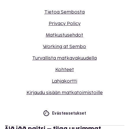
Tietoa Sembosta
Privacy Policy
Matkustusehdot
Working at Sembo
Turvallista matkavakuudella
Kohteet
Lahjakortti
Kirjaudu sisään matkatoimistoille
Evästeasetukset
Älä jää paitsi – tilaa uusimmat