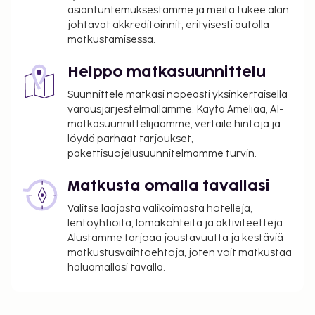
asiantuntemuksestamme ja meitä tukee alan
johtavat akkreditoinnit, erityisesti autolla
matkustamisessa.
Helppo matkasuunnittelu
Suunnittele matkasi nopeasti yksinkertaisella
varausjärjestelmällämme. Käytä Ameliaa, AI-
matkasuunnittelijaamme, vertaile hintoja ja
löydä parhaat tarjoukset,
pakettisuojelusuunnitelmamme turvin.
Matkusta omalla tavallasi
Valitse laajasta valikoimasta hotelleja,
lentoyhtiöitä, lomakohteita ja aktiviteetteja.
Alustamme tarjoaa joustavuutta ja kestäviä
matkustusvaihtoehtoja, joten voit matkustaa
haluamallasi tavalla.