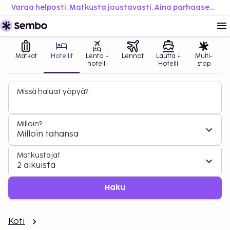
Varaa helposti. Matkusta joustavasti. Aina parhaaseen hintaan.
Matkat
Hotellit
Lento +
Lennot
Lautta +
Multi-
hotelli
Hotelli
stop
Missä haluat yöpyä?
Milloin?
Milloin tahansa
Matkustajat
2 aikuista
Haku
Koti