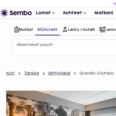
V
Lomat
Kohteet
Matkani
Matkat
Hotellit
Lento + hotelli
Lenn
Missä haluat yöpyä?
Koti
Tanska
Mittjylland
Scandic Olympic