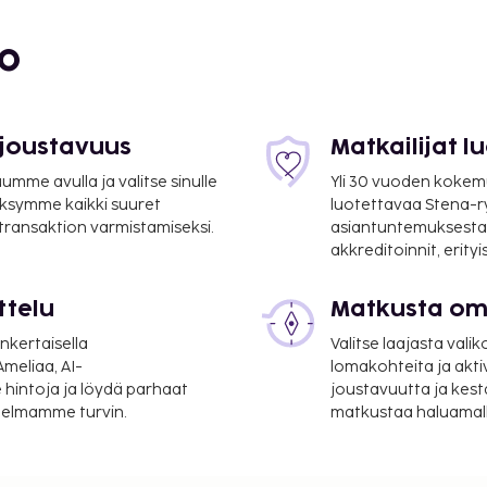
ku ja wc.
bo
, paikoitus (maksullinen).
 joustavuus
Matkailijat 
mme avulla ja valitse sinulle
Yli 30 vuoden kokem
ksymme kaikki suuret
luotettavaa Stena-
 transaktion varmistamiseksi.
asiantuntemuksesta
akkreditoinnit, erity
 Check in -aika: 16:00 -
ttelu
Matkusta oma
nkertaisella
Valitse laajasta valik
meliaa, AI-
lomakohteita ja akti
 hintoja ja löydä parhaat
joustavuutta ja kest
itelmamme turvin.
matkustaa haluamalla