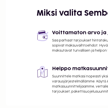
Hiustenkuivaaja, silityslauta, silitysrauta, kylpy/suih
Miksi valita Sem
Palvelut rakennuksessa
Vastaanotto, ravintola, baari, konferenssitila, Wi-Fi
Muuta
Voittamaton arvo ja
7 kerr., hissi.
Saa parhaat tarjoukset hintatakuu
sopivat maksuvaihtoehdot. Hyvä
Saapuminen
maksutavat turvallisen ja helpon
Vapaavalintainen päivä. Väh. 1 yö. Vastaanotto 24 h.
22:00, huoneenluovutusaika: 12:00.
Helppo matkasuunni
Suunnittele matkasi nopeasti yksi
varausjärjestelmällämme. Käytä A
matkasuunnittelijaamme, vertaile
tarjoukset, pakettisuojelusuunn