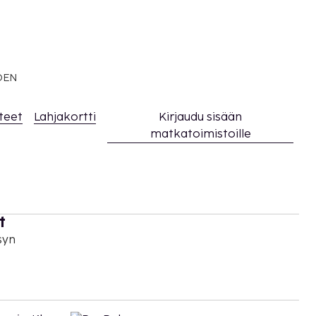
EDEN
teet
Lahjakortti
Kirjaudu sisään
matkatoimistoille
t
syn