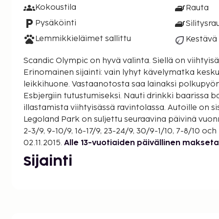
Kokoustila
Rauta
Pysäköinti
Silitysra
Lemmikkieläimet sallittu
Kestävä
Scandic Olympic on hyvä valinta. Siellä on viihtyis
Erinomainen sijainti: vain lyhyt kävelymatka kesku
leikkihuone. Vastaanotosta saa lainaksi polkupyör
Esbjergiin tutustumiseksi. Nauti drinkki baarissa 
illastamista viihtyisässä ravintolassa. Autoille on 
Legoland Park on suljettu seuraavina päivinä vuonna
2-3/9, 9-10/9, 16-17/9, 23-24/9, 30/9-1/10, 7-8/10 oc
02.11.2015.
Alle 13-vuotiaiden päivällinen makset
Sijainti
Esbjergin keskustassa. Näköala satamaan.
Näin asut
Valoisat huoneet. Alle 13-vuotiaiden päivällinen m