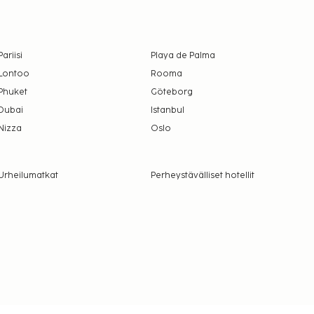
Pariisi
Playa de Palma
Lontoo
Rooma
Phuket
Göteborg
Dubai
Istanbul
Nizza
Oslo
Urheilumatkat
Perheystävälliset hotellit