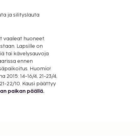
uta ja silityslauta
ät vaaleat huoneet.
staan. Lapsille on
iä tai kävelysauvoja
baarissa ennen
sisäpaikoitus. Huomio!
 2015: 14-16/4, 21-23/4,
h 21-22/10. Kausi päättyy
aan paikan päällä.
aksetaan paikan päällä.