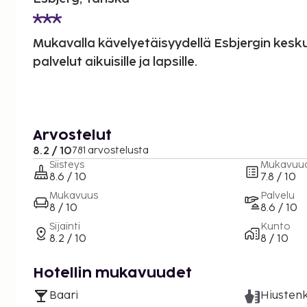
Mukavalla kävelyetäisyydellä Esbjergin kesk
palvelut aikuisille ja lapsille.
Arvostelut
8.2 / 10
781 arvostelusta
Siisteys
Mukavuu
8.6 / 10
7.8 / 10
Mukavuus
Palvelu
8 / 10
8.6 / 10
Sijainti
Kunto
8.2 / 10
8 / 10
Hotellin mukavuudet
Baari
Hiustenk