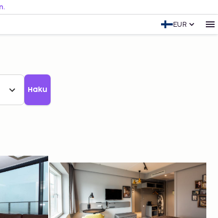
n.
EUR
Haku