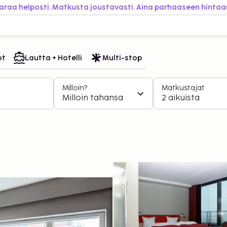
araa helposti. Matkusta joustavasti. Aina parhaaseen hintaa
ot
Lautta + Hotelli
Multi-stop
Milloin?
Matkustajat
Milloin tahansa
2 aikuista