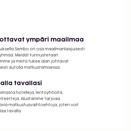
luottavat ympäri maailmaa
uksella Sembo on osa maailmanlaajuisesti
ryhmää. Meidät tunnustetaan
mme ja meitä tukee alan johtavat
isesti autolla matkustamisessa.
lla tavallasi
oimasta hotelleja, lentoyhtiöitä,
viteetteja. Alustamme tarjoaa
äviä matkustusvaihtoehtoja, joten voit
si tavalla.