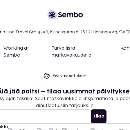
na Line Travel Group AB, Kungsgatan 6, 252 21 Helsingborg, SW
Working at
Turvallista
Koh
Sembo
matkavakuudella
Evästeasetukset
Älä jää paitsi – tilaa uusimmat päivitykse
sy ajan tasalla! Saat matkavinkkejä, inspiraatiota ja pää
ainutlaatuisiin tarjouksiin.
Tilaa