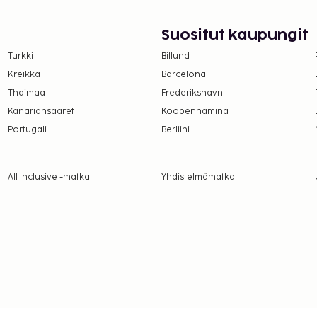
Suositut kaupungit
Turkki
Billund
Kreikka
Barcelona
Thaimaa
Frederikshavn
Kanariansaaret
Kööpenhamina
Portugali
Berliini
All Inclusive -matkat
Yhdistelmämatkat