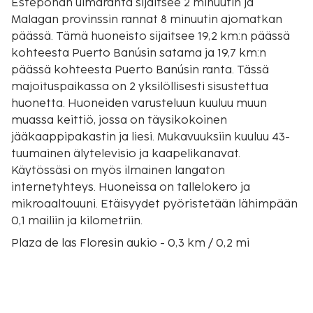
Esteponan uimaranta sijaitsee 2 minuutin ja
Malagan provinssin rannat 8 minuutin ajomatkan
päässä. Tämä huoneisto sijaitsee 19,2 km:n päässä
kohteesta Puerto Banúsin satama ja 19,7 km:n
päässä kohteesta Puerto Banúsin ranta. Tässä
majoituspaikassa on 2 yksilöllisesti sisustettua
huonetta. Huoneiden varusteluun kuuluu muun
muassa keittiö, jossa on täysikokoinen
jääkaappipakastin ja liesi. Mukavuuksiin kuuluu 43-
tuumainen älytelevisio ja kaapelikanavat.
Käytössäsi on myös ilmainen langaton
internetyhteys. Huoneissa on tallelokero ja
mikroaaltouuni. Etäisyydet pyöristetään lähimpään
0,1 mailiin ja kilometriin.
Plaza de las Floresin aukio - 0,3 km / 0,2 mi
Radan ranta - 0,3 km / 0,2 mi
Castillo de San Luis - 0,3 km / 0,2 mi
Nuestra Señora de Los Remedios - 0,4 km / 0,2 mi
Esteponan uimaranta - 0,4 km / 0,3 mi