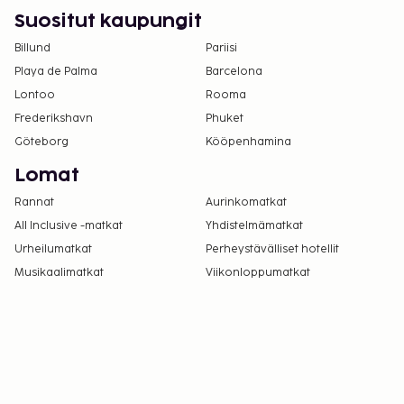
Suositut kaupungit
Billund
Pariisi
Playa de Palma
Barcelona
Lontoo
Rooma
Frederikshavn
Phuket
Göteborg
Kööpenhamina
Lomat
Rannat
Aurinkomatkat
All Inclusive -matkat
Yhdistelmämatkat
Urheilumatkat
Perheystävälliset hotellit
Musikaalimatkat
Viikonloppumatkat