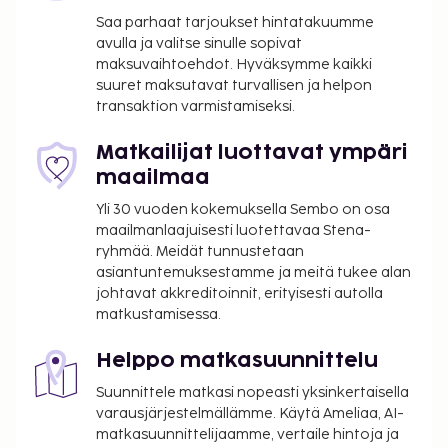
Tämän savuttoman huoneiston tarjontaan kuuluvat
Saa parhaat tarjoukset hintatakuumme
köysirata paikan päällä, ekokiertoajelut lähistöllä ja
avulla ja valitse sinulle sopivat
maksuvaihtoehdot. Hyväksymme kaikki
veneretket lähistöllä. Vapaa-ajanmahdollisuuksia
suuret maksutavat turvallisen ja helpon
ovat esimerkiksi vaijeriliukumismahdollisuus
transaktion varmistamiseksi.
lähistöllä, snorklausmahdollisuus lähistöllä ja
polkupyörien vuokrausmahdollisuus lähistöllä.
Matkailijat luottavat ympäri
Kansallisten määräysten vuoksi käteismaksut
maailmaa
eivät voi ylittää 1000 EUR:n suuruista summaa
Yli 30 vuoden kokemuksella Sembo on osa
tässä majoituspaikassa. Saat lisätietoja asiasta
maailmanlaajuisesti luotettavaa Stena-
ottamalla yhteyttä majoituspaikkaan
ryhmää. Meidät tunnustetaan
varausvahvistuksessa olevien tietojen avulla.
asiantuntemuksestamme ja meitä tukee alan
Asiakkaita, jotka ovat 25 vuoden ikäisiä tai
johtavat akkreditoinnit, erityisesti autolla
nuorempia, ei saa tuoda tähän vain aikuisille
matkustamisessa.
tarkoitettuun majoituspaikkaan.
Kontaktiton sisäänkirjautuminen ja kontaktiton
Helppo matkasuunnittelu
uloskirjautuminen ovat saatavilla.
Suunnittele matkasi nopeasti yksinkertaisella
varausjärjestelmällämme. Käytä Ameliaa, AI-
matkasuunnittelijaamme, vertaile hintoja ja