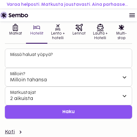
Varaa helposti. Matkusta joustavasti. Aina parhaaseen hintaan.
Matkat
Hotellit
Lento +
Lennot
Lautta +
Multi-
hotelli
Hotelli
stop
Missä haluat yöpyä?
Milloin?
Milloin tahansa
Matkustajat
2 aikuista
Haku
Koti