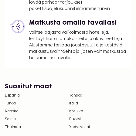
löydä parhaat tarjoukset,
pakettisuojelusuunnitelmamme turvin.
Matkusta omalla tavallasi
Valitse laajasta valikoimasta hotelleja,
lentoyhtiöitä, lomakohteita ja aktiviteetteja.
Alustamme tarjoaa joustavuutta ja kestäviä
matkustusvaihtoehtoja, joten voit matkustaa
haluamallasi tavalla.
Suositut maat
Espanja
Tanska
Turkki
Italia
Ranska
Kreikka
Saksa
Ruotsi
Thaimaa
Yhdysvallat