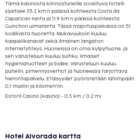
Tämä kasinosta kiinnostuneille soveltuva hotelli
sijaitsee 35,2 km:n päässä kohteesta Costa da
Caparican ranta ja 11,9 km:n päässä kohteesta
Guinchon uimaranta. Tässä majoituspaikassa on 51
kodikasta huonetta. Mukavuuksiin kuuluu
kaapelikanavat sekä ilmainen langaton
internetyhteys. Huoneissa on oma kylpyhuone, ja
sen varusteluun kuuluu suihku, ilmaiset
hygieniatuotteet ja bidee. Varusteluun kuuluu
puhelin, pimennysverhot ja huoneessa tarjottava
hierontapalvelu. Etäisyydet pyöristetään lähimpään
0,1 mailiin ja kilometriin.
Estoril Casino (kasino) - 0,3 km / 0,2 mi
Estorilin kongressikeskus - 0,3 km / 0,2 mi
Estorilin hyvinvointikeskus - 0,5 km / 0,3 mi
Praia do Tamariz (ranta) - 1 km / 0,6 mi
Kansallinen hotellikoulu - 1,2 km / 0,8 mi
Estorilin tennisklubi - 1,6 km / 1 mi
Hotel Alvorada kartta