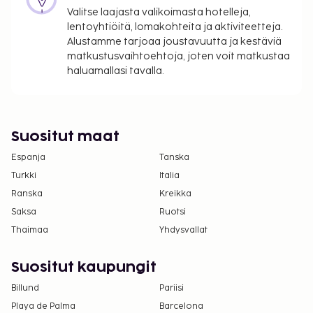
Valitse laajasta valikoimasta hotelleja,
Yllä oleva luettelo ei ehkä kata kaikkea. Maksut ja
lentoyhtiöitä, lomakohteita ja aktiviteetteja.
takuumaksut eivät välttämättä sisällä veroja, ja ne
Alustamme tarjoaa joustavuutta ja kestäviä
saattavat muuttua.
matkustusvaihtoehtoja, joten voit matkustaa
haluamallasi tavalla.
Suositut maat
Espanja
Tanska
Turkki
Italia
Ranska
Kreikka
Saksa
Ruotsi
Thaimaa
Yhdysvallat
Suositut kaupungit
Billund
Pariisi
Playa de Palma
Barcelona