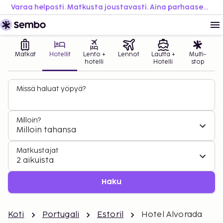
Varaa helposti. Matkusta joustavasti. Aina parhaaseen hintaan.
Matkat
Hotellit
Lento +
Lennot
Lautta +
Multi-
hotelli
Hotelli
stop
Missä haluat yöpyä?
Milloin?
Milloin tahansa
Matkustajat
2 aikuista
Haku
Koti
Portugali
Estoril
Hotel Alvorada