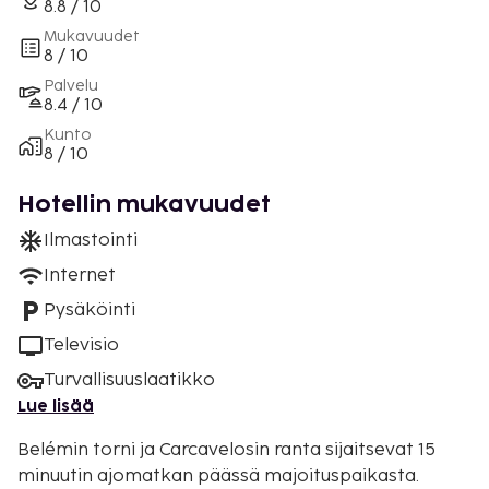
8.8 / 10
Mukavuudet
8 / 10
Palvelu
8.4 / 10
Kunto
8 / 10
Hotellin mukavuudet
Ilmastointi
Internet
Pysäköinti
Televisio
Turvallisuuslaatikko
Lue lisää
Belémin torni ja Carcavelosin ranta sijaitsevat 15
minuutin ajomatkan päässä majoituspaikasta.