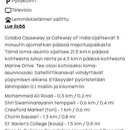
Pysäköinti
Televisio
Lemmikkieläimet sallittu
Lue lisää
Colaba Causeway ja Gateway of India sijaitsevat 5
minuutin ajomatkan päässä majoituspaikasta.
Tämä loma-asunto sijaitsee 21,5 km:n päässä
kohteesta Juhun ranta ja 4,3 km:n päässä kohteesta
Marine Drive. Tee olosi kotoisaksi loma-
asunnossasi. Satelliittikanavat viihdyttävät
yöpymisen aikana. Etäisyydet pyöristetään
lähimpään 0,1 mailiin ja kilometriin.
Mohammed Ali Road - 0,3 km / 0,2 mi
Shri Swaminarayanin temppeli - 0,6 km / 0,4 mi
Crawford Market (tori) - 1 km / 0,6 mi
Chorin basaari - 1,3 km / 0,8 mi
St. Xavier's College (koulu) - 1,5 km / 0,9 mi