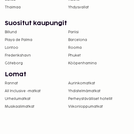
Thaimaa
Yhdysvallat
Suositut kaupungit
Billund
Pariisi
Playa de Palma
Barcelona
Lontoo
Rooma
Frederikshavn
Phuket
Göteborg
Kööpenhamina
Lomat
Rannat
Aurinkomatkat
All Inclusive -matkat
Yhdistelmämatkat
Urheilumatkat
Perheystävälliset hotellit
Musikaalimatkat
Viikonloppumatkat