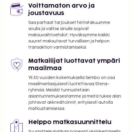
Voittamaton arvo ja
joustavuus
Saa parhaat tarjoukset hintatakuumme
avulla ja valitse sinulle sopivat
maksuvaihtoehdot. Hyväksymme kaikki
suuret maksutavat turvallisen ja helpon
transaktion varmistamiseksi.
Matkailijat luottavat ympäri
maailmaa
Yli 30 vuoden kokemuksella Sembo on osa
maailmanlaajuisesti luotettavaa Stena-
ryhmää. Meidät tunnustetaan
asiantuntemuksestamme ja meitä tukee alan
johtavat akkreditoinnit, erityisesti autolla
matkustamisessa.
Helppo matkasuunnittelu
Suunnittele matkasi nopeasti yksinkertaisella