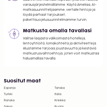
varausjärjestelmällämme. Käytä Ameliaa, AI-
matkasuunnittelijaamme, vertaile hintoja ja
löydä parhaat tarjoukset,
pakettisuojelusuunnitelmamme turvin.
Matkusta omalla tavallasi
Valitse laajasta valikoimasta hotelleja,
lentoyhtiöitä, lomakohteita ja aktiviteetteja.
Alustamme tarjoaa joustavuutta ja kestäviä
matkustusvaihtoehtoja, joten voit matkustaa
haluamallasi tavalla.
Suositut maat
Espanja
Tanska
Turkki
Italia
Ranska
Kreikka
Saksa
Ruotsi