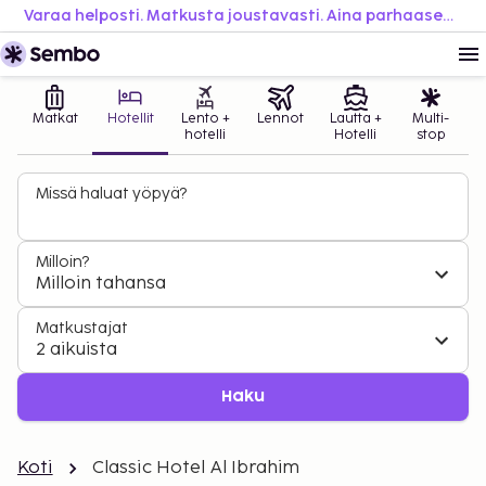
Varaa helposti. Matkusta joustavasti. Aina parhaaseen hintaan.
Matkat
Hotellit
Lento +
Lennot
Lautta +
Multi-
hotelli
Hotelli
stop
Missä haluat yöpyä?
Milloin?
Milloin tahansa
Matkustajat
2 aikuista
Haku
Koti
Classic Hotel Al Ibrahim