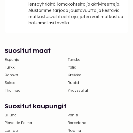
lentoyhtiöitä, lomakohteita ja aktiviteetteja.
Alustamme tarjoaa joustavuutta ja kestäviä
matkustusvaihtoehtoja, joten voit matkustaa
haluamallasi tavalla.
Suositut maat
Espanja
Tanska
Turkki
Italia
Ranska
Kreikka
Saksa
Ruotsi
Thaimaa
Yhdysvallat
Suositut kaupungit
Billund
Pariisi
Playa de Palma
Barcelona
Lontoo
Rooma