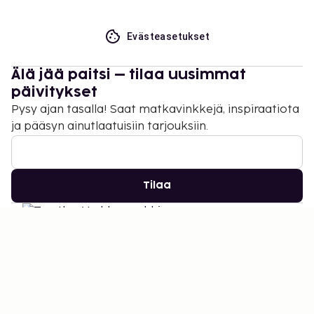
Evästeasetukset
Älä jää paitsi – tilaa uusimmat
päivitykset
Pysy ajan tasalla! Saat matkavinkkejä, inspiraatiota
ja pääsyn ainutlaatuisiin tarjouksiin.
Tilaa
©
2026
Stena Line Travel Group AB