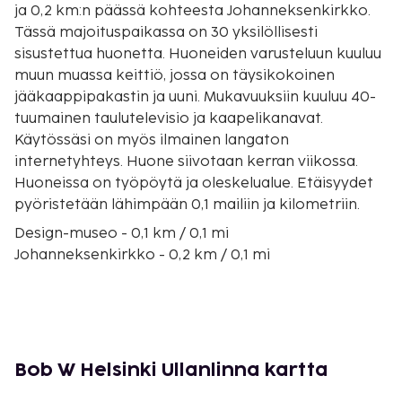
ja 0,2 km:n päässä kohteesta Johanneksenkirkko.
Tässä majoituspaikassa on 30 yksilöllisesti
sisustettua huonetta. Huoneiden varusteluun kuuluu
muun muassa keittiö, jossa on täysikokoinen
jääkaappipakastin ja uuni. Mukavuuksiin kuuluu 40-
tuumainen taulutelevisio ja kaapelikanavat.
Käytössäsi on myös ilmainen langaton
internetyhteys. Huone siivotaan kerran viikossa.
Huoneissa on työpöytä ja oleskelualue. Etäisyydet
pyöristetään lähimpään 0,1 mailiin ja kilometriin.
Design-museo - 0,1 km / 0,1 mi
Johanneksenkirkko - 0,2 km / 0,1 mi
Helsingin vanha kirkko - 0,5 km / 0,3 mi
Esplanadi - 0,6 km / 0,3 mi
Stockmannin tavaratalo - 0,8 km / 0,5 mi
Mikael Agricolan kirkko - 0,8 km / 0,5 mi
Tehtaanpuiston koira-aitaus - 0,8 km / 0,5 mi
Bob W Helsinki Ullanlinna kartta
Kauppatori - 0,8 km / 0,5 mi