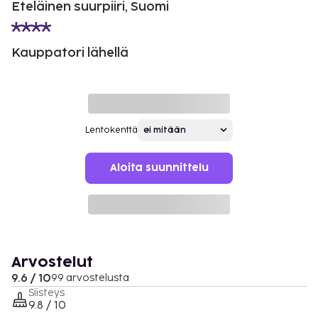
Eteläinen suurpiiri, Suomi
Kauppatori lähellä
Lentokenttä
Aloita suunnittelu
Arvostelut
9.6 / 10
99 arvostelusta
Siisteys
9.8 / 10