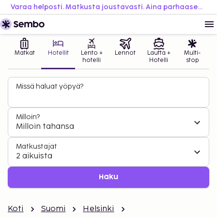
Varaa helposti. Matkusta joustavasti. Aina parhaaseen hintaan.
Matkat
Hotellit
Lento +
Lennot
Lautta +
Multi-
hotelli
Hotelli
stop
Missä haluat yöpyä?
Milloin?
Milloin tahansa
Matkustajat
2 aikuista
Haku
Koti
Suomi
Helsinki