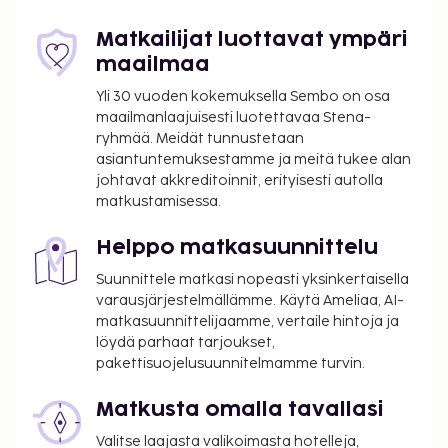
8.30–13.00.
Maksu tilauksen mukaan valmistetusta
Matkailijat luottavat ympäri
aamiaisesta: noin 16.50 EUR aikuisille ja 16.50
maailmaa
EUR lapsille
Yli 30 vuoden kokemuksella Sembo on osa
Lentokenttäkuljetusmaksu: 100 EUR per
maailmanlaajuisesti luotettavaa Stena-
ajoneuvo (korkeintaan 4 henkilöä)
ryhmää. Meidät tunnustetaan
Aikainen sisäänkirjautuminen on saatavilla
asiantuntemuksestamme ja meitä tukee alan
lisämaksusta (saatavuuden mukaan)
johtavat akkreditoinnit, erityisesti autolla
Myöhäinen uloskirjautuminen on saatavilla
matkustamisessa.
lisämaksusta (saatavuuden mukaan)
Lisävuode: 10 EUR per yö
Helppo matkasuunnittelu
Suunnittele matkasi nopeasti yksinkertaisella
Yllä oleva luettelo ei ehkä kata kaikkea. Maksut ja
varausjärjestelmällämme. Käytä Ameliaa, AI-
takuumaksut eivät välttämättä sisällä veroja, ja ne
matkasuunnittelijaamme, vertaile hintoja ja
saattavat muuttua.
löydä parhaat tarjoukset,
Majoituspaikka siivotaan ammattimaisesti.
pakettisuojelusuunnitelmamme turvin.
Kontaktiton sisäänkirjautuminen ja kontaktiton
Matkusta omalla tavallasi
uloskirjautuminen ovat saatavilla.
Valitse laajasta valikoimasta hotelleja,