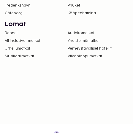
Frederikshavn
Phuket
Göteborg
Kööpenhamina
Lomat
Rannat
Aurinkomatkat
All Inclusive -matkat
Yhdistelmämatkat
Urheilumatkat
Perheystävälliset hotellit
Musikaalimatkat
Viikonloppumatkat