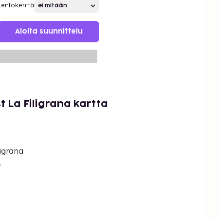
Lentokenttä
Aloita suunnittelu
 La Filigrana kartta
igrana
A