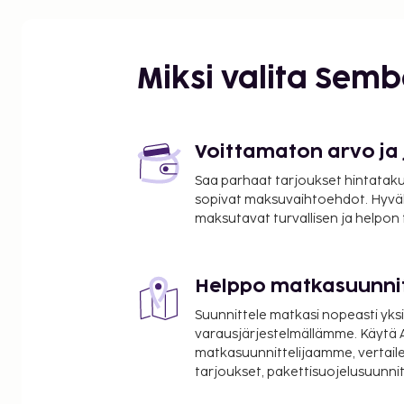
Paperi- ja vesileimamuseo - 1,6 km / 1 mi
Monastero di San Silvestron luostari - 7,2 km / 4,5
Gola della Rossa e di Frasassin alueellinen luonnonp
Santa Maria infra Saxan pyhäkkö - 10,8 km / 6,7 m
Miksi valita Sem
Frasassin luolat - 11,5 km / 7,1 mi
Foro Degli Occhialonin kivimuodostelma - 11,5 km /
Museo Speleopaleontologico - 12,3 km / 7,6 mi
San Vittore alle Chiusen kirkko - 12,3 km / 7,6 mi
Voittamaton arvo ja
San Vittore alle Chiusen luostari - 12,3 km / 7,6 mi
Saa parhaat tarjoukset hintatakuu
Museo di Storia del Territorio - 12,6 km / 7,8 mi
sopivat maksuvaihtoehdot. Hyvä
Museo d'Arte Sacra San Clemente - 12,7 km / 7,9 m
maksutavat turvallisen ja helpon
Valadierin temppeli - 13 km / 8,1 mi
Frasassin luolat - 13,2 km / 8,2 mi
Vini Gagliardi - 16,1 km / 10 mi
Helppo matkasuunni
Lähimmät lentokentät ovat:
Suunnittele matkasi nopeasti yksi
Perugia San Francesco d’Assisi – Umbrian kansain
varausjärjestelmällämme. Käytä A
- 54,7 km / 34 mi
matkasuunnittelijaamme, vertaile
tarjoukset, pakettisuojelusuunn
Ancona (AOI-Falconara) - 59,8 km / 37,1 mi