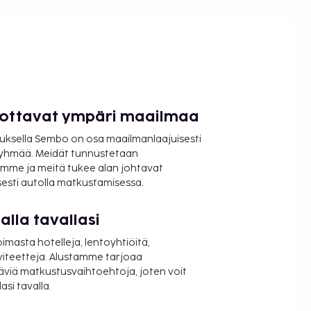
luottavat ympäri maailmaa
uksella Sembo on osa maailmanlaajuisesti
ryhmää. Meidät tunnustetaan
mme ja meitä tukee alan johtavat
isesti autolla matkustamisessa.
lla tavallasi
oimasta hotelleja, lentoyhtiöitä,
viteetteja. Alustamme tarjoaa
äviä matkustusvaihtoehtoja, joten voit
si tavalla.