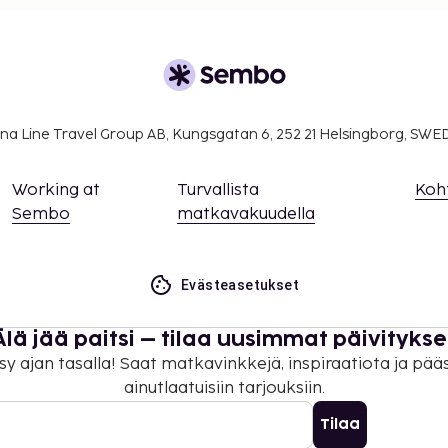
ivät voi ylittää 5000
. Saat lisätietoja
 varausvahvistuksessa
rekkäisiä huoneita, joiden
amalla yhteyttä
na Line Travel Group AB, Kungsgatan 6, 252 21 Helsingborg, SW
usvahvistuksesta.
tteella.
Working at
Turvallista
Koh
Sembo
matkavakuudella
Evästeasetukset
Älä jää paitsi – tilaa uusimmat päivitykse
sy ajan tasalla! Saat matkavinkkejä, inspiraatiota ja pää
ainutlaatuisiin tarjouksiin.
Tilaa