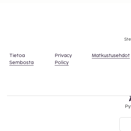
Kansallisten määräysten vuoksi käteismaksut e
EUR:n suuruista summaa tässä majoituspaikassa
asiasta ottamalla yhteyttä majoituspaikkaan
olevien tietojen avulla.
Majoituspaikassa on tarjolla yhdistettäviä/vie
saatavuus on rajoitettua. Niitä voi pyytää ott
Ste
majoituspaikkaan. Yhteystiedot löytyvät vara
Asiakkaat voivat päästä huoneeseen mobiililai
Tietoa
Privacy
Matkustusehdot
Sembosta
Policy
Py