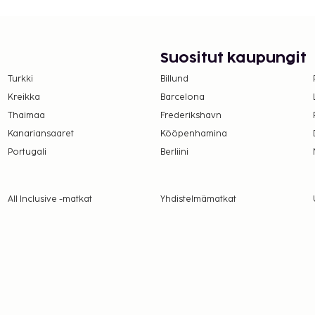
uluu ilmainen pysäköinti.
rnetyhteys ja
nen aamiainen tarjotaan
Suositut kaupungit
suoritettavat maksut.
Turkki
Billund
Kreikka
Barcelona
per yö korkeintaan 3
Thaimaa
Frederikshavn
lta lapsilta.
Kanariansaaret
Kööpenhamina
Portugali
Berliini
lmoittamat maksut.
 aikuisille ja 4 EUR
All Inclusive -matkat
Yhdistelmämatkat
a takuumaksut eivät
.
läsnä sisäänkirjautumisen
kuvallinen