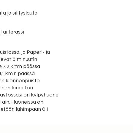
uta ja silityslauta
tai terassi
istossa, ja Paperi- ja
sevat 5 minuutin
8,1 km:n päässä
nen luonnonpuisto.
mainen langaton
Käytössäsi on kylpyhuone,
ttäin. Huoneissa on
istetään lähimpään 0,1