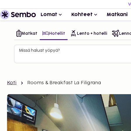
V
Lomat
Kohteet
Matkani
Matkat
Hotellit
Lento + hotelli
Lenn
Missä haluat yöpyä?
Koti
Rooms & Breakfast La Filigrana