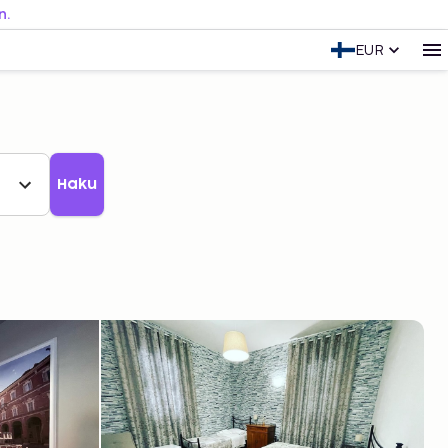
n.
EUR
Haku