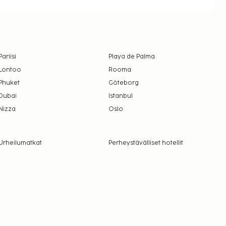
Pariisi
Playa de Palma
Lontoo
Rooma
Phuket
Göteborg
Dubai
Istanbul
Nizza
Oslo
Urheilumatkat
Perheystävälliset hotellit