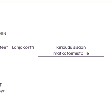
EDEN
teet
Lahjakortti
Kirjaudu sisään
matkatoimistoille
t
syn