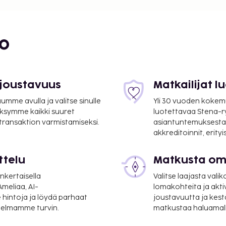
 mi
uisto - 8,1 km / 5,1 mi
i
bo
 7,2 mi
 joustavuus
Matkailijat 
mme avulla ja valitse sinulle
Yli 30 vuoden kokem
ksymme kaikki suuret
luotettavaa Stena-
i
 transaktion varmistamiseksi.
asiantuntemuksesta
akkreditoinnit, erity
ttelu
Matkusta oma
nkertaisella
Valitse laajasta valik
välinen lentoasema (PEG)
meliaa, AI-
lomakohteita ja akti
 hintoja ja löydä parhaat
joustavuutta ja kest
itelmamme turvin.
matkustaa haluamalla