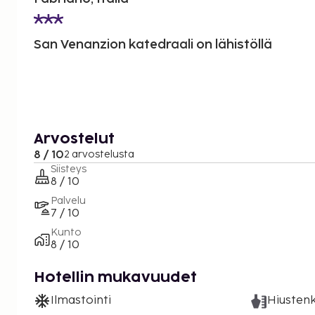
San Venanzion katedraali on lähistöllä
Arvostelut
8 / 10
2 arvostelusta
Siisteys
8 / 10
Palvelu
7 / 10
Kunto
8 / 10
Hotellin mukavuudet
Ilmastointi
Hiustenk