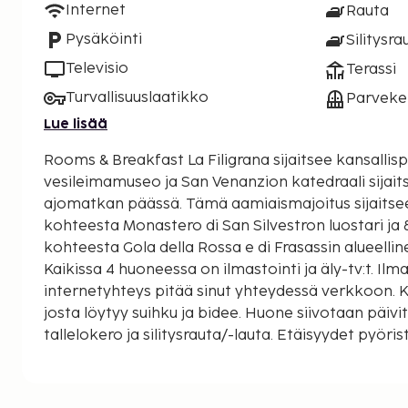
Internet
Rauta
Pysäköinti
Silitysra
Televisio
Terassi
Turvallisuuslaatikko
Parveke 
Lue lisää
Rooms & Breakfast La Filigrana sijaitsee kansallispu
vesileimamuseo ja San Venanzion katedraali sijait
ajomatkan päässä. Tämä aamiaismajoitus sijaitsee 7,2 km:n päässä
kohteesta Monastero di San Silvestron luostari ja 
kohteesta Gola della Rossa e di Frasassin alueelli
Kaikissa 4 huoneessa on ilmastointi ja äly-tv:t. Il
internetyhteys pitää sinut yhteydessä verkkoon. 
josta löytyy suihku ja bidee. Huone siivotaan päivi
tallelokero ja silitysrauta/-lauta. Etäisyydet pyör
mailiin ja kilometriin.
San Venanzion katedraali - 1,3 km / 0,8 mi