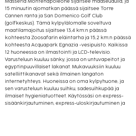
Masseria Montenapoleone sijaitsee maaseudulla, ja
15 minuutin ajomatkan päässä sijaitsee Torre
Cannen ranta ja San Domenico Golf Club
(golfkeskus). Tämä kylpylälomalle soveltuva
maatilamajoitus sijaitsee 13,4 km:n päässä
kohteesta Zoosafarin eläintarha ja 15,2 km:n päässä
kohteesta Acquapark Egnazia -vesipuisto. Kaikissa
12 huoneessa on ilmastointi ja LCD-televisio.
Varusteluun kuuluu sänky, jossa on untuvapeitot ja
egyptinpuuvillaiset lakanat. Mukavuuksiin kuuluu
satelliittikanavat sekä ilmainen langaton
internetyhteys. Huoneissa on oma kylpyhuone, ja
sen varusteluun kuuluu suihku, sadesuihkupää ja
ilmaiset hygieniatuotteet. Käytössäsi on express-
sisäänkirjautuminen, express-uloskirjautuminen ja
kielitaitoinen henkilökunta. Palveluihin kuuluu
ilmainen pysäköinti. Täyden palvelun kylpylässä voit
rentoutua esimerkiksi hieronnassa. Tämän
maatilamajoituksen palveluihin kuuluu ilmainen