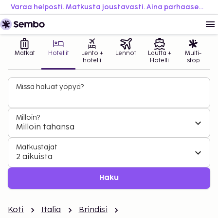
Varaa helposti. Matkusta joustavasti. Aina parhaaseen hintaan.
Matkat
Hotellit
Lento +
Lennot
Lautta +
Multi-
hotelli
Hotelli
stop
Missä haluat yöpyä?
Milloin?
Milloin tahansa
Matkustajat
2 aikuista
Haku
Koti
Italia
Brindisi