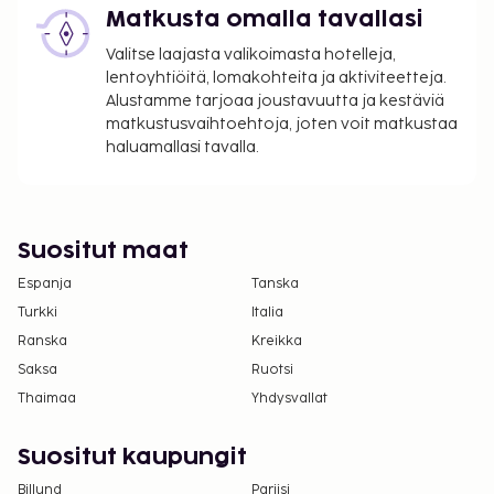
Matkusta omalla tavallasi
Myöhäinen uloskirjautuminen (riippuu
saatavuudesta): 40 EUR
Valitse laajasta valikoimasta hotelleja,
Vauvansänky: 25.0 EUR per päivä
lentoyhtiöitä, lomakohteita ja aktiviteetteja.
Lisävuode: 60 EUR per yö
Alustamme tarjoaa joustavuutta ja kestäviä
matkustusvaihtoehtoja, joten voit matkustaa
Yllä oleva luettelo ei ehkä kata kaikkea. Maksut ja
haluamallasi tavalla.
takuumaksut eivät välttämättä sisällä veroja, ja ne
saattavat muuttua.
Kaikkien asiakkaiden, myös lasten, tulee olla
Suositut maat
läsnä sisäänkirjautumisen yhteydessä, ja heidän
Espanja
Tanska
tulee näyttää virallinen kuvallinen
henkilöllisyystodistus tai passi.
Turkki
Italia
Kansallisten määräysten vuoksi käteismaksut
Ranska
Kreikka
eivät voi ylittää 5000 EUR:n suuruista summaa
Saksa
Ruotsi
tässä majoituspaikassa. Saat lisätietoja asiasta
Thaimaa
Yhdysvallat
ottamalla yhteyttä majoituspaikkaan
varausvahvistuksessa olevien tietojen avulla.
Suositut kaupungit
Hotelli varaa oikeuden kieltäytyä
Billund
Pariisi