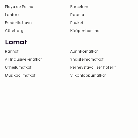
tietyntyyppisistä ryhmä- tai juhlavarauksista,
Playa de Palma
Barcelona
mukaan lukien polttarijuhlat.
Lontoo
Rooma
Kausiluontoinen uima-allas on käytettävissä
Frederikshavn
toukokuusta lokakuuhun.
Phuket
Uima-allasta voi käyttää klo 10.30–21.00.
Göteborg
Kööpenhamina
Vain sisäänkirjautuneet asiakkaat saavat
Lomat
oleskella huoneissa.
Rannat
Aurinkomatkat
Pysäköintialueella on korkeusrajoituksia.
All Inclusive -matkat
Yhdistelmämatkat
Urheilumatkat
Perheystävälliset hotellit
Musikaalimatkat
Viikonloppumatkat