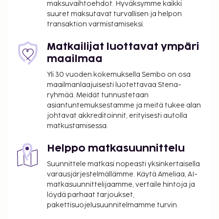
maksuvaihtoehdot. Hyväksymme kaikki
Kaupungin perimä vero: 1.1.–31.3. välisenä aikana
suuret maksutavat turvallisen ja helpon
0.00 EUR per henkilö per yö, korkeintaan 7
transaktion varmistamiseksi.
yöltä. Tätä veroa ei peritä alle 12 vuotta
vanhoilta lapsilta.
Matkailijat luottavat ympäri
Kaupungin perimä vero: 1.4.–14.6. välisenä aikana
maailmaa
2.00 EUR per henkilö, per yö, korkeintaan 7
Yli 30 vuoden kokemuksella Sembo on osa
yöltä. Tätä veroa ei peritä alle 12 vuotta
maailmanlaajuisesti luotettavaa Stena-
vanhoilta lapsilta.
ryhmää. Meidät tunnustetaan
Kaupungin perimä vero: 15. kesäkuuta – 15.
asiantuntemuksestamme ja meitä tukee alan
lokakuuta välisenä aikana 2.50 EUR per henkilö
johtavat akkreditoinnit, erityisesti autolla
per yö korkeintaan 7 yöltä. Tätä veroa ei peritä
matkustamisessa.
alle 12 vuotta vanhoilta lapsilta.
Kaupungin perimä vero: 16. lokakuuta – 31.
Helppo matkasuunnittelu
joulukuuta välisenä aikana 2.00 EUR per henkilö
Suunnittele matkasi nopeasti yksinkertaisella
per yö korkeintaan 7 yöltä. Tätä veroa ei peritä
varausjärjestelmällämme. Käytä Ameliaa, AI-
alle 12 vuotta vanhoilta lapsilta.
matkasuunnittelijaamme, vertaile hintoja ja
löydä parhaat tarjoukset,
Tässä on mainittu kaikki majoituspaikan meille
pakettisuojelusuunnitelmamme turvin.
ilmoittamat maksut.