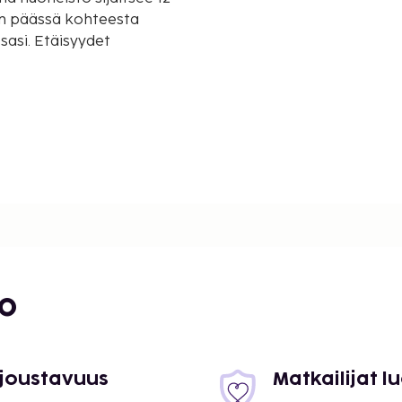
:n päässä kohteesta
sasi. Etäisyydet
 mi
bo
 joustavuus
Matkailijat 