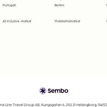
ivät voi ylittää 500
Portugali
Berliini
. Saat lisätietoja
 varausvahvistuksessa
All Inclusive -matkat
Yhdistelmämatkat
t pakolliset
na Line Travel Group AB, Kungsgatan 6, 252 21 Helsingborg, SW