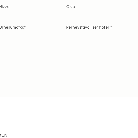
Nizza
Oslo
Urheilumatkat
Perheystävälliset hotellit
EDEN