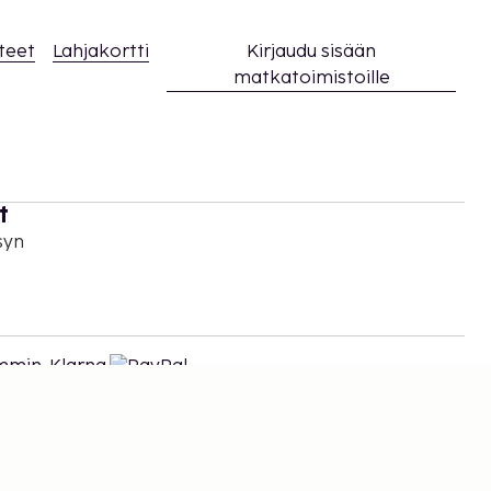
teet
Lahjakortti
Kirjaudu sisään
matkatoimistoille
t
syn