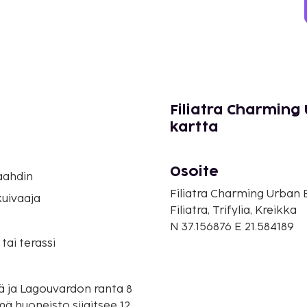
Filiatra Charming
kartta
o
Osoite
aahdin
Filiatra Charming Urban 
uivaaja
Filiatra, Trifylia, Kreikka
N 37.156876 E 21.584189
tai terassi
ä ja Lagouvardon ranta 8