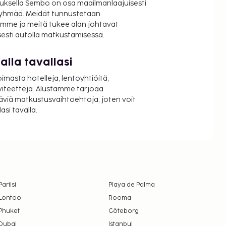
uksella Sembo on osa maailmanlaajuisesti
ryhmää. Meidät tunnustetaan
mme ja meitä tukee alan johtavat
isesti autolla matkustamisessa.
lla tavallasi
oimasta hotelleja, lentoyhtiöitä,
viteetteja. Alustamme tarjoaa
äviä matkustusvaihtoehtoja, joten voit
si tavalla.
Pariisi
Playa de Palma
Lontoo
Rooma
Phuket
Göteborg
Dubai
Istanbul