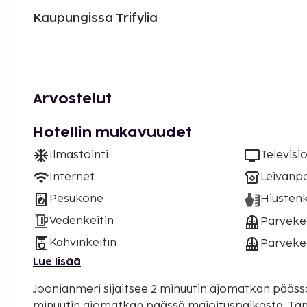
Kaupungissa Trifylia
Arvostelut
Hotellin mukavuudet
Ilmastointi
Televisi
Internet
Leivänp
Pesukone
Hiustenk
Vedenkeitin
Parveke
Kahvinkeitin
Parveke 
Lue lisää
Joonianmeri sijaitsee 2 minuutin ajomatkan pääss
minuutin ajomatkan päässä majoituspaikasta. Tämä huoneisto sijaitsee 12