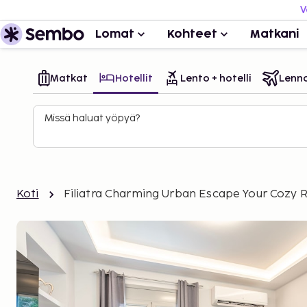
V
Lomat
Kohteet
Matkani
Matkat
Hotellit
Lento + hotelli
Lenn
Missä haluat yöpyä?
Koti
Filiatra Charming Urban Escape Your Cozy 