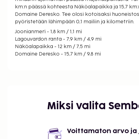
km:n päässä kohteesta Näköalapaikka ja 15,7 km
Domaine Deresko. Tee olosi kotoisaksi huoneistos
pyöristetään lähimpään 0,1 mailiin ja kilometriin.
Joonianmeri - 1,8 km / 1,1 mi
Lagouvardon ranta - 7,9 km / 4,9 mi
Näköalapaikka - 12 km / 7,5 mi
Domaine Deresko - 15,7 km / 9,8 mi
Kyparissian linna - 17,5 km / 10,9 mi
Vromonéri - 18,6 km / 11,6 mi
Kartela - 18,9 km / 11,8 mi
Panagiotopoulos-viinitila - 20 km / 12,4 mi
Nestorin viinitila - 20,2 km / 12,5 mi
Costa Navarino Dunes Golf Course - 22,9 km / 14,2
Miksi valita Sem
Kalo Neron ranta - 23,3 km / 14,5 mi
Horan arkeologinen museo - 25,2 km / 15,7 mi
Peristerian arkeologinen alue - 26,1 km / 16,2 mi
Peristerian mykeneläinen hauta - 26,1 km / 16,2 mi
Voittamaton arvo ja
Gialovan laguuni - 26,6 km / 16,5 mi