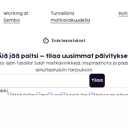
Working at
Turvallista
Koh
Sembo
matkavakuudella
Evästeasetukset
Älä jää paitsi – tilaa uusimmat päivitykse
sy ajan tasalla! Saat matkavinkkejä, inspiraatiota ja pää
ainutlaatuisiin tarjouksiin.
Tilaa
©
2026
Stena Line Travel Group AB