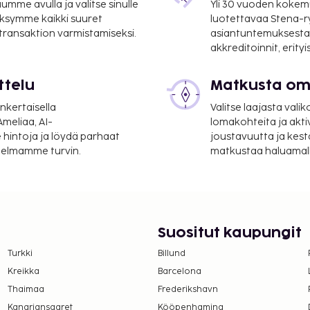
mme avulla ja valitse sinulle
Yli 30 vuoden kokem
tan kansainvälinen
ksymme kaikki suuret
luotettavaa Stena-
 transaktion varmistamiseksi.
asiantuntemuksesta
akkreditoinnit, erity
ton internetyhteys ja
ttelu
Matkusta oma
suoritettavat maksut.
nkertaisella
Valitse laajasta valik
meliaa, AI-
lomakohteita ja akti
n majoituspaikassa.
 hintoja ja löydä parhaat
joustavuutta ja kest
ämättä peritä ympäri
itelmamme turvin.
matkustaa haluamalla
etaan soveltaa.
paikkaan
ana 0.50 EUR per
Suositut kaupungit
kana 2.00 EUR per
Turkki
Billund
Kreikka
Barcelona
Thaimaa
Frederikshavn
lmoittamat maksut.
Kanariansaaret
Kööpenhamina