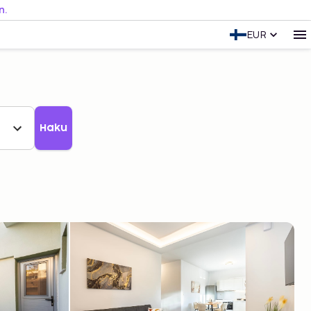
n.
EUR
Haku