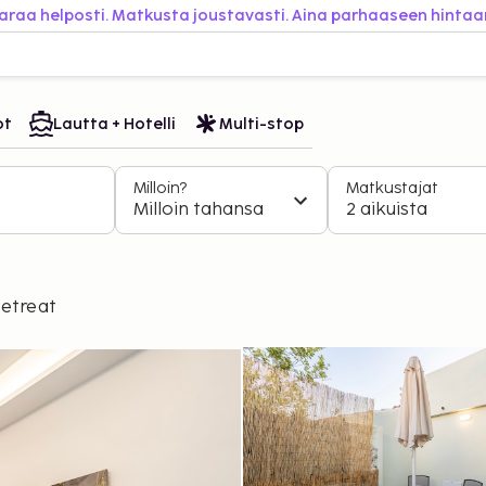
araa helposti. Matkusta joustavasti. Aina parhaaseen hintaa
ot
Lautta + Hotelli
Multi-stop
Milloin?
Matkustajat
Milloin tahansa
2 aikuista
Retreat