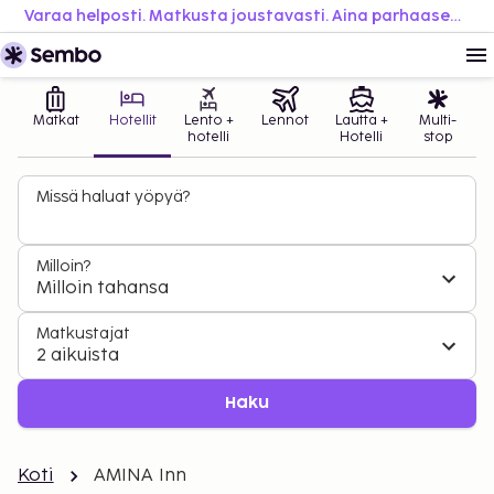
Varaa helposti. Matkusta joustavasti. Aina parhaaseen hintaan.
Matkat
Hotellit
Lento +
Lennot
Lautta +
Multi-
hotelli
Hotelli
stop
Missä haluat yöpyä?
Milloin?
Milloin tahansa
Matkustajat
2 aikuista
Haku
Koti
AMINA Inn