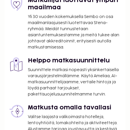
Matkailijat luottavat ympäri
arkipäivisin klo 7.00–11.00.
maailmaa
Maksu mannermaisesta aamiaisesta: noin 4
Yli 30 vuoden kokemuksella Sembo on osa
USD per henkilö
maailmanlaajuisesti luotettavaa Stena-
Myöhäisestä saapumisesta veloitetaan 1.5 %:n
ryhmää. Meidät tunnustetaan
suuruinen lisämaksu huonehinnasta (jos saavut
asiantuntemuksestamme ja meitä tukee alan
klo 22.00–6.30)
johtavat akkreditoinnit, erityisesti autolla
matkustamisessa.
Yllä oleva luettelo ei ehkä kata kaikkea. Maksut ja
takuumaksut eivät välttämättä sisällä veroja, ja ne
Helppo matkasuunnittelu
saattavat muuttua.
Suunnittele matkasi nopeasti yksinkertaisella
Tämä majoituspaikka ei salli lemmikkejä ja
varausjärjestelmällämme. Käytä Ameliaa, AI-
avustajaeläimiä.
matkasuunnittelijaamme, vertaile hintoja ja
löydä parhaat tarjoukset,
pakettisuojelusuunnitelmamme turvin.
Matkusta omalla tavallasi
Valitse laajasta valikoimasta hotelleja,
lentoyhtiöitä, lomakohteita ja aktiviteetteja.
Alustamme tarjoaa joustavuutta ja kestäviä