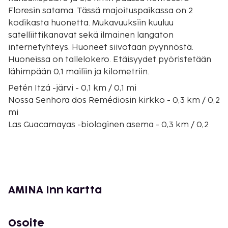
Floresin satama. Tässä majoituspaikassa on 2
kodikasta huonetta. Mukavuuksiin kuuluu
satelliittikanavat sekä ilmainen langaton
internetyhteys. Huoneet siivotaan pyynnöstä.
Huoneissa on tallelokero. Etäisyydet pyöristetään
lähimpään 0,1 mailiin ja kilometriin.
Petén Itzá -järvi - 0,1 km / 0,1 mi
Nossa Senhora dos Remédiosin kirkko - 0,3 km / 0,2
mi
Las Guacamayas -biologinen asema - 0,3 km / 0,2
mi
Floresin satama - 0,3 km / 0,2 mi
Centro Comercial Mayan ostoskeskus - 0,8 km / 0,5
mi
Keskuspuisto - 1,1 km / 0,7 mi
AMINA Inn kartta
Tayasalin arkeologinen alue - 1,9 km / 1,2 mi
Kuningas Canekin näköalapaikka - 2 km / 1,2 mi
Chechenalin ranta - 2,3 km / 1,4 mi
Osoite