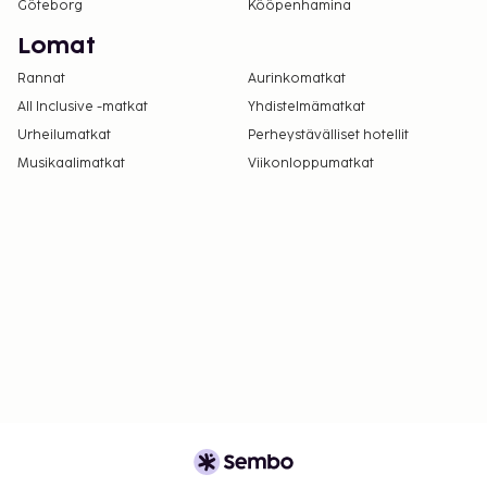
Göteborg
Kööpenhamina
Lomat
Rannat
Aurinkomatkat
All Inclusive -matkat
Yhdistelmämatkat
Urheilumatkat
Perheystävälliset hotellit
Musikaalimatkat
Viikonloppumatkat