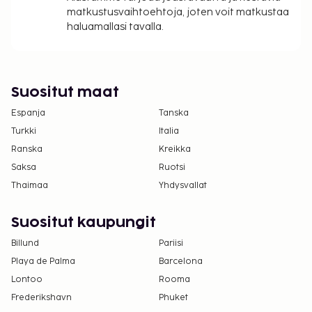
matkustusvaihtoehtoja, joten voit matkustaa
haluamallasi tavalla.
Suositut maat
Espanja
Tanska
Turkki
Italia
Ranska
Kreikka
Saksa
Ruotsi
Thaimaa
Yhdysvallat
Suositut kaupungit
Billund
Pariisi
Playa de Palma
Barcelona
Lontoo
Rooma
Frederikshavn
Phuket