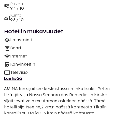
Palvelu
9.4 / 10
Kunto
9.8 / 10
Hotellin mukavuudet
Ilmastointi
Baari
Internet
Kahvinkeitin
Televisio
Lue lisää
AMINA Inn sijaitsee keskustassa, minkä lisäksi Petén
Itzá -järvi ja Nossa Senhora dos Remédiosin kirkko
sijaitsevat vain muutaman askeleen päässä. Tämä
hotelli sijaitsee 48,2 km:n päässä kohteesta Tikalin
kansallispuisto ja 0,3 km:n päässä kohteesta