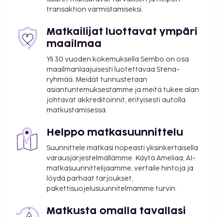
kuivapesula-/pesulapalvelut. Asiakkailla on
transaktion varmistamiseksi.
käytössään maksulliset lentokenttäkuljetukset
(saatavilla ympäri vuorokauden) ja maksulliset
Matkailijat luottavat ympäri
kuljetukset rautatieasemalta majoituspaikkaan.
maailmaa
Seuraavat palvelut ovat saatavilla: ilmainen
Yli 30 vuoden kokemuksella Sembo on osa
langaton internetyhteys ja concierge-palvelut.
maailmanlaajuisesti luotettavaa Stena-
Hotelli tarjoaa asiakkailleen huonepalvelun
ryhmää. Meidät tunnustetaan
(rajoitettuina aikoina). Baarissa voit nauttia raikasta
asiantuntemuksestamme ja meitä tukee alan
juotavaa. Maksullinen buffetaamiainen tarjotaan
johtavat akkreditoinnit, erityisesti autolla
matkustamisessa.
päivittäin klo 7.00–11.00. Tämän majoituspaikan
virallisen tähtiluokituksen on myöntänyt Ranskan
Helppo matkasuunnittelu
turismin kehitysjärjestö ATOUT.
Suunnittele matkasi nopeasti yksinkertaisella
Majoituspaikka veloittaa seuraavat paikan päällä
varausjärjestelmällämme. Käytä Ameliaa, AI-
suoritettavat maksut. Maksuihin saattaa sisältyä
matkasuunnittelijaamme, vertaile hintoja ja
sovellettavat verot:
löydä parhaat tarjoukset,
Kaupungin perimä vero: 8.45 EUR per henkilö
pakettisuojelusuunnitelmamme turvin.
per yö. Tätä veroa ei peritä alle 18 vuotta
Matkusta omalla tavallasi
vanhoilta lapsilta.