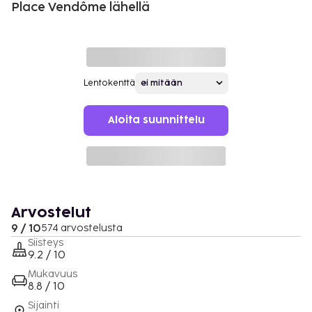
Place Vendôme lähellä
Lentokenttä
Aloita suunnittelu
Arvostelut
9 / 10
574 arvostelusta
Siisteys
9.2 / 10
Mukavuus
8.8 / 10
Sijainti