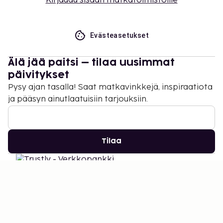
Kirjaudu sisään matkatoimistoille
Evästeasetukset
Älä jää paitsi – tilaa uusimmat
päivitykset
Pysy ajan tasalla! Saat matkavinkkejä, inspiraatiota
ja pääsyn ainutlaatuisiin tarjouksiin.
Tilaa