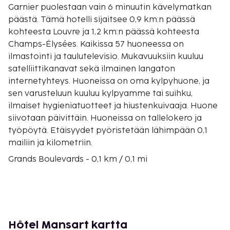
Garnier puolestaan vain 6 minuutin kävelymatkan
päästä. Tämä hotelli sijaitsee 0,9 km:n päässä
kohteesta Louvre ja 1,2 km:n päässä kohteesta
Champs-Élysées. Kaikissa 57 huoneessa on
ilmastointi ja taulutelevisio. Mukavuuksiin kuuluu
satelliittikanavat sekä ilmainen langaton
internetyhteys. Huoneissa on oma kylpyhuone, ja
sen varusteluun kuuluu kylpyamme tai suihku,
ilmaiset hygieniatuotteet ja hiustenkuivaaja. Huone
siivotaan päivittäin. Huoneissa on tallelokero ja
työpöytä. Etäisyydet pyöristetään lähimpään 0,1
mailiin ja kilometriin.
Grands Boulevards - 0,1 km / 0,1 mi
Place Vendôme - 0,1 km / 0,1 mi
Olympia-teatteri - 0,2 km / 0,1 mi
Oopperanaukio - 0,4 km / 0,2 mi
Rue de Rivoli - 0,4 km / 0,3 mi
Opéra Garnier - 0,5 km / 0,3 mi
Hôtel Mansart kartta