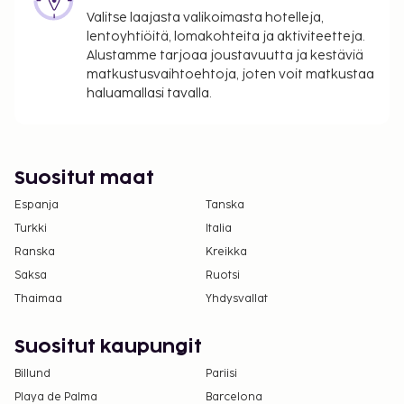
Valitse laajasta valikoimasta hotelleja,
Tässä on mainittu kaikki majoituspaikan meille
lentoyhtiöitä, lomakohteita ja aktiviteetteja.
ilmoittamat maksut.
Alustamme tarjoaa joustavuutta ja kestäviä
matkustusvaihtoehtoja, joten voit matkustaa
Maksu buffetaamiaisesta: noin 22 EUR per
haluamallasi tavalla.
henkilö
Lentokenttäkuljetusmaksu: 65 EUR per huone
yhteen suuntaan
Lisävuode: 50.0 EUR per yö
Suositut maat
Yllä oleva luettelo ei ehkä kata kaikkea. Maksut ja
Espanja
Tanska
takuumaksut eivät välttämättä sisällä veroja, ja ne
Turkki
Italia
saattavat muuttua.
Ranska
Kreikka
Kansallisten määräysten vuoksi käteismaksut
Saksa
Ruotsi
eivät voi ylittää 1000 EUR:n suuruista summaa
Thaimaa
Yhdysvallat
tässä majoituspaikassa. Saat lisätietoja asiasta
ottamalla yhteyttä majoituspaikkaan
Suositut kaupungit
varausvahvistuksessa olevien tietojen avulla.
Billund
Pariisi
Kansallisten tai paikallisten lakien mukaan
Playa de Palma
Barcelona
ilmastoinnin saatavuus voi olla rajoitettua 01.