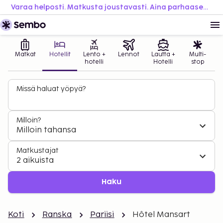
Varaa helposti. Matkusta joustavasti. Aina parhaaseen hintaan.
Matkat
Hotellit
Lento +
Lennot
Lautta +
Multi-
hotelli
Hotelli
stop
Missä haluat yöpyä?
Milloin?
Milloin tahansa
Matkustajat
2 aikuista
Haku
Koti
Ranska
Pariisi
Hôtel Mansart