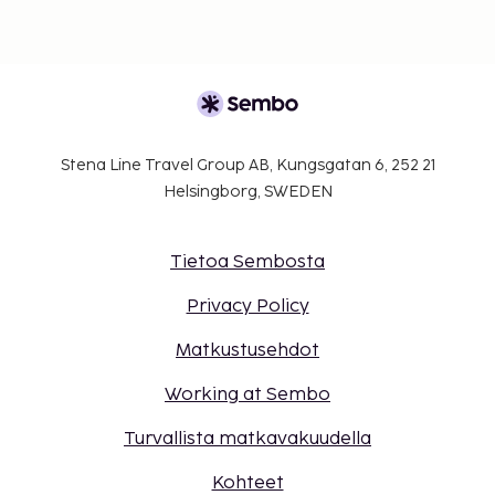
majoituspaikkaan.
Kontaktiton sisäänkirjautuminen ja kontaktiton
uloskirjautuminen ovat saatavilla.
Tämä majoituspaikka toivottaa tervetulleiksi
kaikki asiakkaat seksuaaliseen
suuntautumiseen tai sukupuoli-identiteettiin
Stena Line Travel Group AB, Kungsgatan 6, 252 21
katsomatta (LGBTQ+ -ystävällinen).
Helsingborg, SWEDEN
Tietoa Sembosta
Privacy Policy
Matkustusehdot
Working at Sembo
Turvallista matkavakuudella
Kohteet