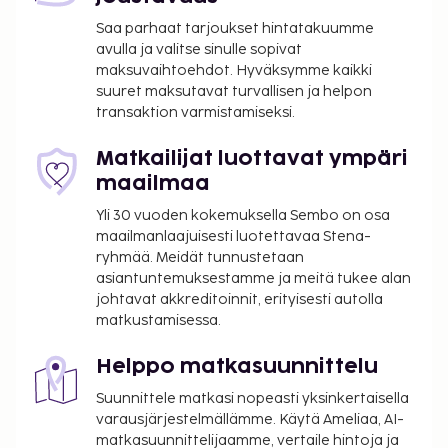
Majoituspaikan ensisijainen lentokenttä on Faro
Saa parhaat tarjoukset hintatakuumme
(FAO-Faron kansainvälinen lentokenttä).
avulla ja valitse sinulle sopivat
Käytössäsi on kuivapesula-/pesulapalvelut, ympäri
maksuvaihtoehdot. Hyväksymme kaikki
vuorokauden auki oleva vastaanotto ja
suuret maksutavat turvallisen ja helpon
transaktion varmistamiseksi.
kielitaitoinen henkilökunta. Palveluihin kuuluu
ilmainen pysäköinti. Voit rentoutua kylpylässä, jonka
Matkailijat luottavat ympäri
palveluihin sisältyvät muun muassa
maailmaa
hierontapalvelut, vartalohoidot ja kasvohoidot.
Paikan päällä on lisäksi ulkotenniskenttää,
Yli 30 vuoden kokemuksella Sembo on osa
kuntoklubi sekä ulkouima-allas. Tämän hotellin
maailmanlaajuisesti luotettavaa Stena-
ryhmää. Meidät tunnustetaan
palveluihin kuuluu muun muassa ilmainen langaton
asiantuntemuksestamme ja meitä tukee alan
internetyhteys, pelihalli/-huone ja televisio yleisissä
johtavat akkreditoinnit, erityisesti autolla
tiloissa. Majoituspaikan uima-altaalla sijaitseva
matkustamisessa.
ravintola Inevitavel tarjoaa herkkuja joka makuun.
Muihin palveluihin kuuluu huonepalvelu (rajoitettuina
Helppo matkasuunnittelu
aikoina). Päätä päiväsi nauttimalla muutama drinkki
Suunnittele matkasi nopeasti yksinkertaisella
baarissa. Ilmainen buffetaamiainen tarjoillaan
varausjärjestelmällämme. Käytä Ameliaa, AI-
päivittäin klo 8.00–10.30. Majoituspaikka on suljettu
matkasuunnittelijaamme, vertaile hintoja ja