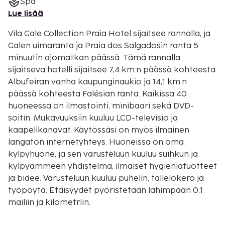
Spa
Lue lisää
Vila Gale Collection Praia Hotel sijaitsee rannalla, ja
Galen uimaranta ja Praia dos Salgadosin ranta 5
minuutin ajomatkan päässä. Tämä rannalla
sijaitseva hotelli sijaitsee 7,4 km:n päässä kohteesta
Albufeiran vanha kaupunginaukio ja 14,1 km:n
päässä kohteesta Falésian ranta. Kaikissa 40
huoneessa on ilmastointi, minibaari sekä DVD-
soitin. Mukavuuksiin kuuluu LCD-televisio ja
kaapelikanavat. Käytössäsi on myös ilmainen
langaton internetyhteys. Huoneissa on oma
kylpyhuone, ja sen varusteluun kuuluu suihkun ja
kylpyammeen yhdistelmä, ilmaiset hygieniatuotteet
ja bidee. Varusteluun kuuluu puhelin, tallelokero ja
työpöytä. Etäisyydet pyöristetään lähimpään 0,1
mailiin ja kilometriin.
Manuel Lourenco (ranta) - 1 km / 0,6 mi