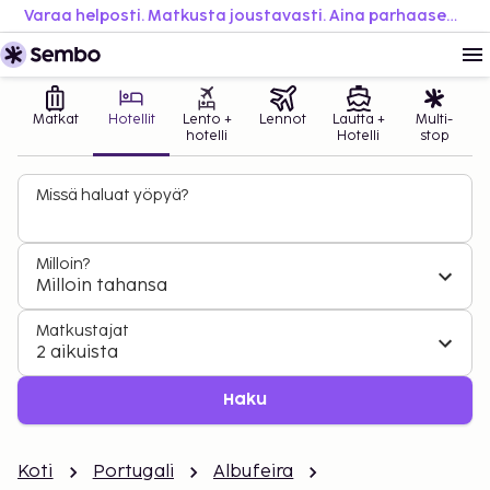
Varaa helposti. Matkusta joustavasti. Aina parhaaseen hintaan.
Matkat
Hotellit
Lento +
Lennot
Lautta +
Multi-
hotelli
Hotelli
stop
Missä haluat yöpyä?
Milloin?
Milloin tahansa
Matkustajat
2 aikuista
Haku
Koti
Portugali
Albufeira