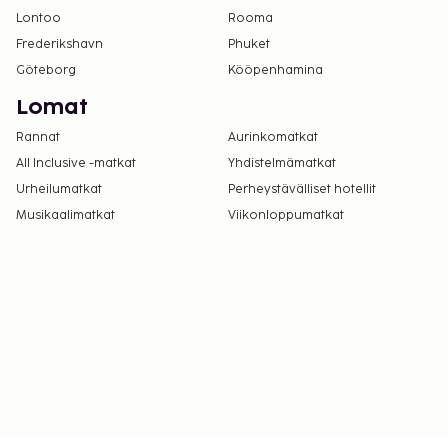
Lontoo
Rooma
Frederikshavn
Phuket
Göteborg
Kööpenhamina
Lomat
Rannat
Aurinkomatkat
All Inclusive -matkat
Yhdistelmämatkat
Urheilumatkat
Perheystävälliset hotellit
Musikaalimatkat
Viikonloppumatkat