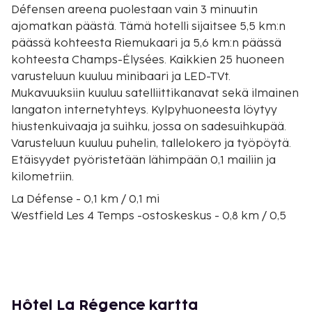
Défensen areena puolestaan vain 3 minuutin
ajomatkan päästä. Tämä hotelli sijaitsee 5,5 km:n
päässä kohteesta Riemukaari ja 5,6 km:n päässä
kohteesta Champs-Élysées. Kaikkien 25 huoneen
varusteluun kuuluu minibaari ja LED-TVt.
Mukavuuksiin kuuluu satelliittikanavat sekä ilmainen
langaton internetyhteys. Kylpyhuoneesta löytyy
hiustenkuivaaja ja suihku, jossa on sadesuihkupää.
Varusteluun kuuluu puhelin, tallelokero ja työpöytä.
Etäisyydet pyöristetään lähimpään 0,1 mailiin ja
kilometriin.
La Défense - 0,1 km / 0,1 mi
Westfield Les 4 Temps -ostoskeskus - 0,8 km / 0,5
mi
Seine - 1,1 km / 0,7 mi
Paris La Défensen areena - 1,7 km / 1,1 mi
Bois de Boulogne (puisto) - 2,3 km / 1,4 mi
Fondation Louis Vuittonin museo - 2,9 km / 1,8 mi
Hôtel La Régence kartta