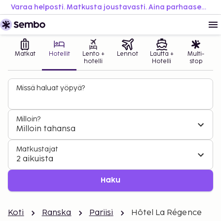
Varaa helposti. Matkusta joustavasti. Aina parhaaseen hintaan.
Matkat
Hotellit
Lento +
Lennot
Lautta +
Multi-
hotelli
Hotelli
stop
Missä haluat yöpyä?
Milloin?
Milloin tahansa
Matkustajat
2 aikuista
Haku
Koti
Ranska
Pariisi
Hôtel La Régence