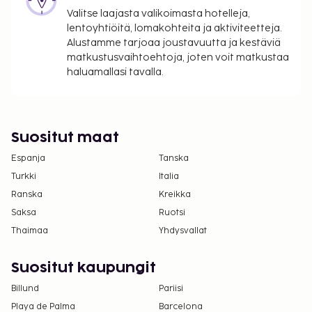
ilmoittamat maksut.
Valitse laajasta valikoimasta hotelleja,
Maksu mannermaisesta aamiaisesta: noin 16
lentoyhtiöitä, lomakohteita ja aktiviteetteja.
EUR aikuisille ja 9 EUR lapsille
Alustamme tarjoaa joustavuutta ja kestäviä
matkustusvaihtoehtoja, joten voit matkustaa
Kattamaton omatoiminen pysäköinti: 14 EUR
haluamallasi tavalla.
per yö
Yllä oleva luettelo ei ehkä kata kaikkea. Maksut ja
takuumaksut eivät välttämättä sisällä veroja, ja ne
Suositut maat
saattavat muuttua.
Espanja
Tanska
Kansallisten määräysten vuoksi käteismaksut
eivät voi ylittää 1000 EUR:n suuruista summaa
Turkki
Italia
tässä majoituspaikassa. Saat lisätietoja asiasta
Ranska
Kreikka
ottamalla yhteyttä majoituspaikkaan
Saksa
Ruotsi
varausvahvistuksessa olevien tietojen avulla.
Thaimaa
Yhdysvallat
Pysäköintialueella on korkeusrajoituksia.
Suositut kaupungit
Billund
Pariisi
Playa de Palma
Barcelona