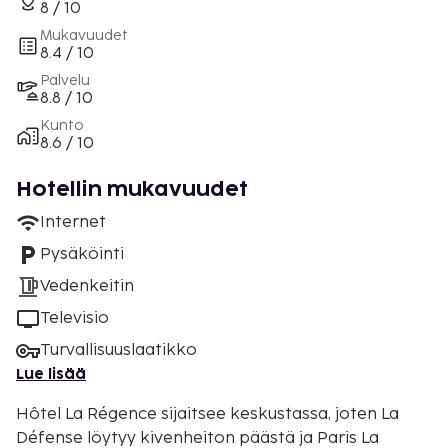
8 / 10
Mukavuudet
8.4 / 10
Palvelu
8.8 / 10
Kunto
8.6 / 10
Hotellin mukavuudet
Internet
Pysäköinti
Vedenkeitin
Televisio
Turvallisuuslaatikko
Lue lisää
Hôtel La Régence sijaitsee keskustassa, joten La
Défense löytyy kivenheiton päästä ja Paris La