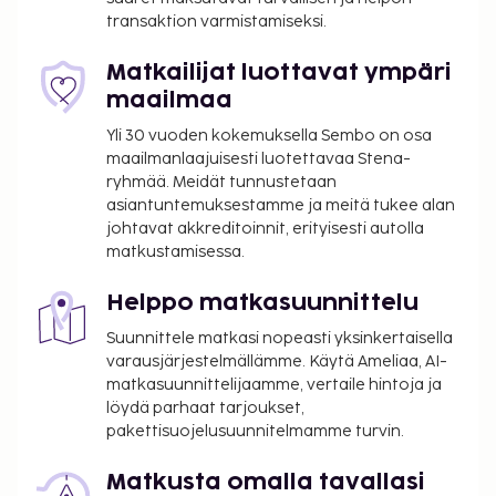
omatoiminen pysäköinti. Seuraavat palvelut ovat
transaktion varmistamiseksi.
saatavilla: ilmainen langaton internetyhteys,
televisio yleisissä tiloissa ja
Matkailijat luottavat ympäri
kiertoajelu-/lippupalvelu. Maksullinen
maailmaa
mannermainen aamiainen tarjotaan päivittäin klo
Yli 30 vuoden kokemuksella Sembo on osa
7.00–10.00. Tämän majoituspaikan virallisen
maailmanlaajuisesti luotettavaa Stena-
tähtiluokituksen on myöntänyt Ranskan turismin
ryhmää. Meidät tunnustetaan
kehitysjärjestö ATOUT.
asiantuntemuksestamme ja meitä tukee alan
johtavat akkreditoinnit, erityisesti autolla
Majoituspaikka veloittaa seuraavat paikan päällä
matkustamisessa.
suoritettavat maksut. Maksuihin saattaa sisältyä
sovellettavat verot:
Helppo matkasuunnittelu
Kaupungin perimä vero: 5.20 EUR per henkilö
Suunnittele matkasi nopeasti yksinkertaisella
per yö. Tätä veroa ei peritä alle 18 vuotta
varausjärjestelmällämme. Käytä Ameliaa, AI-
vanhoilta lapsilta.
matkasuunnittelijaamme, vertaile hintoja ja
200 EUR:n suuruinen vahinkotakuumaksu
löydä parhaat tarjoukset,
veloitetaan ennen sisäänkirjautumista.
pakettisuojelusuunnitelmamme turvin.
Tässä on mainittu kaikki majoituspaikan meille
Matkusta omalla tavallasi