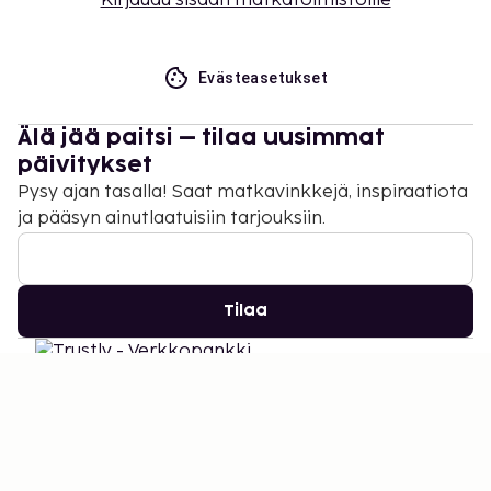
Kirjaudu sisään matkatoimistoille
Evästeasetukset
Älä jää paitsi – tilaa uusimmat
päivitykset
Pysy ajan tasalla! Saat matkavinkkejä, inspiraatiota
ja pääsyn ainutlaatuisiin tarjouksiin.
Tilaa